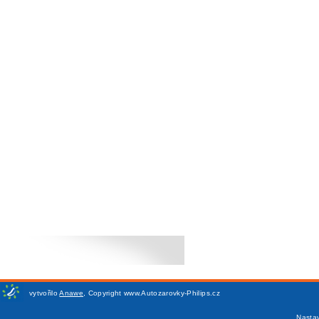
vytvořilo
Anawe
,
Copyright www.Autozarovky-Philips.cz
Nasta