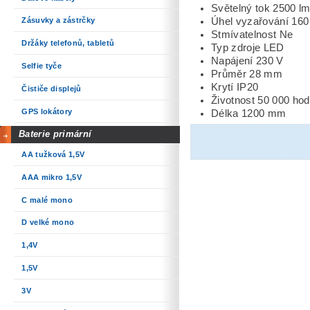
Světelný tok 2500 l
Úhel vyzařování 160
Zásuvky a zástrčky
Stmívatelnost Ne
Držáky telefonů, tabletů
Typ zdroje LED
Napájení 230 V
Selfie tyče
Průměr 28 mm
Krytí IP20
Čističe displejů
Životnost 50 000 hod
GPS lokátory
Délka 1200 mm
Baterie primární
AA tužková 1,5V
AAA mikro 1,5V
C malé mono
D velké mono
1,4V
1,5V
3V