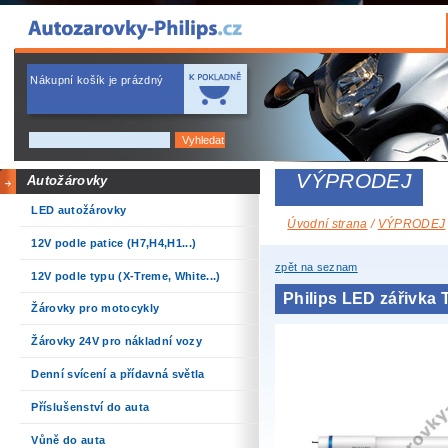
Nákupní košík je prázdný
VÝPRODEJ
Autožárovky
LED autožárovky
Úvodní strana
/
VÝPRODEJ
12V podle patice (H7,H4,H1...)
zpět na seznam
12V podle typu (X-Treme, White...)
Philips LED zářivka
Žárovky pro motocykly
Žárovky 24V pro nákladní vozy
Denní svícení a přídavná světla
Příslušenství do auta
Vůně do auta