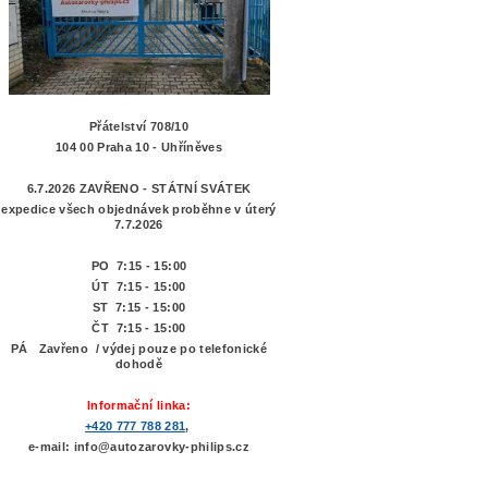
Přátelství 708/10
104 00 Praha 10 - Uhříněves
6.7.2026 ZAVŘENO - STÁTNÍ SVÁTEK
expedice všech objednávek proběhne v úterý
7.7.2026
PO 7:15 - 15:00
ÚT 7:15 -
15:00
ST 7:15 - 15:00
ČT 7:15 - 15:00
PÁ Zavřeno / výdej pouze po telefonické
dohodě
Informační linka:
+420 777 788 281
,
e-mail: info@autozarovky-philips.cz