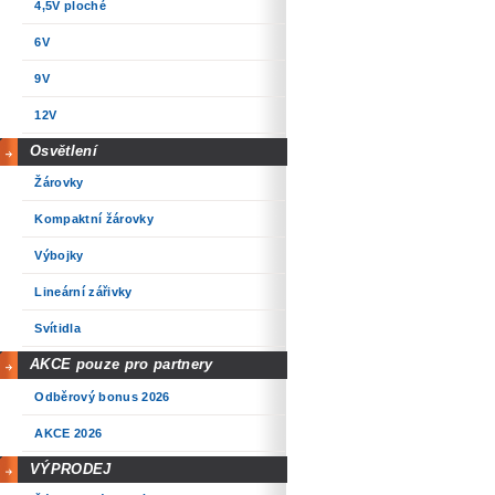
4,5V ploché
6V
9V
12V
Osvětlení
Žárovky
Kompaktní žárovky
Výbojky
Lineární zářivky
Svítidla
AKCE pouze pro partnery
Odběrový bonus 2026
AKCE 2026
VÝPRODEJ