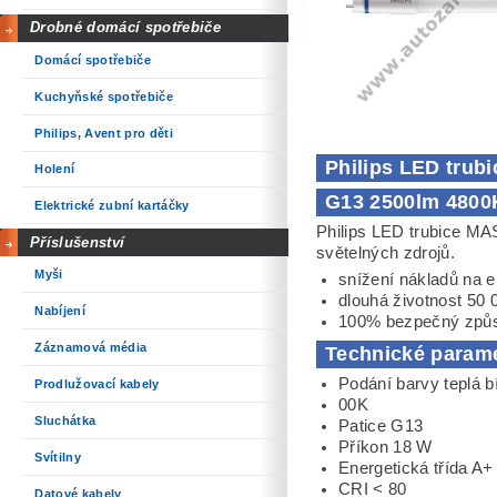
Drobné domácí spotřebiče
Domácí spotřebiče
Kuchyňské spotřebiče
Philips, Avent pro děti
Philips LED trub
Holení
G13 2500lm 4800
Elektrické zubní kartáčky
Philips LED trubice M
Příslušenství
světelných zdrojů.
Myši
snížení nákladů na e
dlouhá životnost 50 
Nabíjení
100% bezpečný způs
Záznamová média
Technické param
Podání barvy teplá b
Prodlužovací kabely
00K
Sluchátka
Patice G13
Příkon 18 W
Svítilny
Energetická třída A+
CRI < 80
Datové kabely