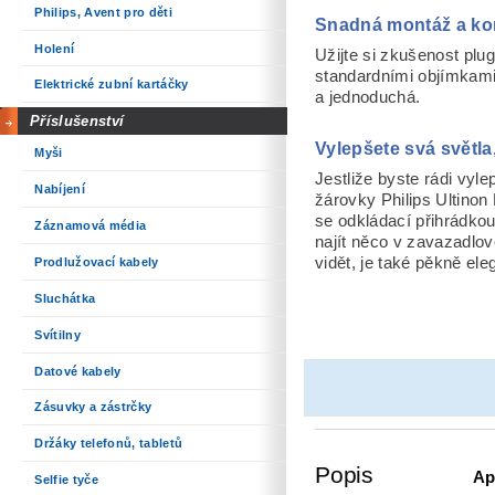
Philips, Avent pro děti
Snadná montáž a kom
Holení
Užijte si zkušenost plu
standardními objímkami 
Elektrické zubní kartáčky
a jednoduchá.
Příslušenství
Vylepšete svá světla,
Myši
Jestliže byste rádi vylep
Nabíjení
žárovky Philips Ultino
se odkládací přihrádkou
Záznamová média
najít něco v zavazadlo
vidět, je také pěkně ele
Prodlužovací kabely
Sluchátka
Svítilny
Datové kabely
Zásuvky a zástrčky
Držáky telefonů, tabletů
Popis
Ap
Selfie tyče