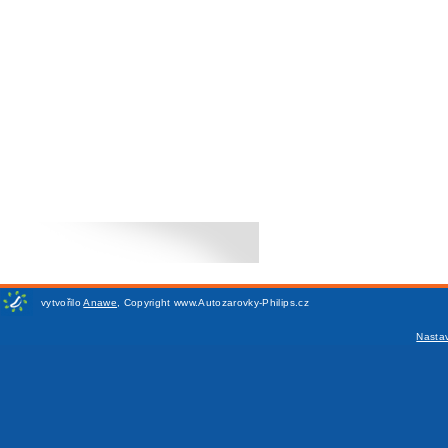
vytvořilo
Anawe
,
Copyright www.Autozarovky-Philips.cz
Nasta