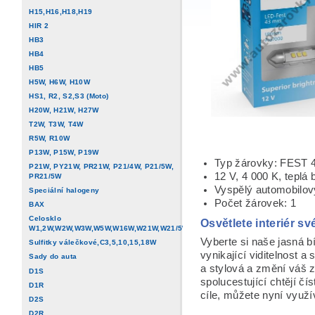
H15,H16,H18,H19
HIR 2
HB3
HB4
HB5
H5W, H6W, H10W
HS1, R2, S2,S3 (Moto)
H20W, H21W, H27W
T2W, T3W, T4W
R5W, R10W
P13W, P15W, P19W
Typ žárovky: FEST
P21W, PY21W, PR21W, P21/4W, P21/5W,
12 V, 4 000 K, teplá b
PR21/5W
Vyspělý automobilo
Speciální halogeny
Počet žárovek: 1
BAX
Celosklo
Osvětlete interiér 
W1,2W,W2W,W3W,W5W,W16W,W21W,W21/5W
Vyberte si naše jasná bí
Sulfitky válečkové,C3,5,10,15,18W
vynikající viditelnost a
Sady do auta
a stylová a změní váš zá
D1S
spolucestující chtějí čí
D1R
cíle, můžete nyní využív
D2S
D2R