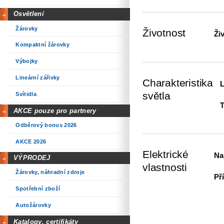
Osvětlení
Žárovky
Životnost
Ži
Kompaktní žárovky
Výbojky
Lineární zářivky
Charakteristika
světla
Svítidla
T
AKCE pouze pro partnery
Odběrový bonus 2026
AKCE 2026
Elektrické
Na
VÝPRODEJ
vlastnosti
Žárovky, náhradní zdroje
Př
Spotřební zboží
Autožárovky
Katalogy, certifikáty