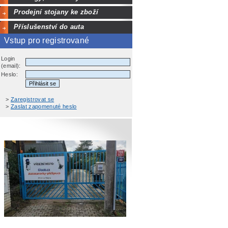
Prodejní stojany ke zboží
Příslušenství do auta
Vstup pro registrované
Login
(email):
Heslo:
>
Zaregistrovat se
>
Zaslat zapomenuté heslo