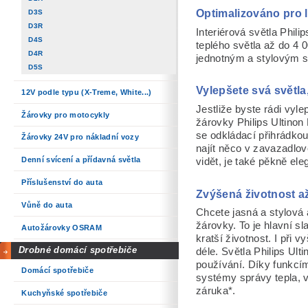
Optimalizováno pro l
D3S
D3R
Interiérová světla Phil
D4S
teplého světla až do 4 
D4R
jednotným a stylovým s
D5S
Vylepšete svá světla,
12V podle typu (X-Treme, White...)
Jestliže byste rádi vylep
Žárovky pro motocykly
žárovky Philips Ultino
se odkládací přihrádkou
Žárovky 24V pro nákladní vozy
najít něco v zavazadlo
Denní svícení a přídavná světla
vidět, je také pěkně ele
Příslušenství do auta
Zvýšená životnost a
Vůně do auta
Chcete jasná a stylová 
žárovky. To je hlavní s
Autožárovky OSRAM
kratší životnost. I při
Drobné domácí spotřebiče
déle. Světla Philips Ul
používání. Díky funkcím
Domácí spotřebiče
systémy správy tepla, v
záruka*.
Kuchyňské spotřebiče