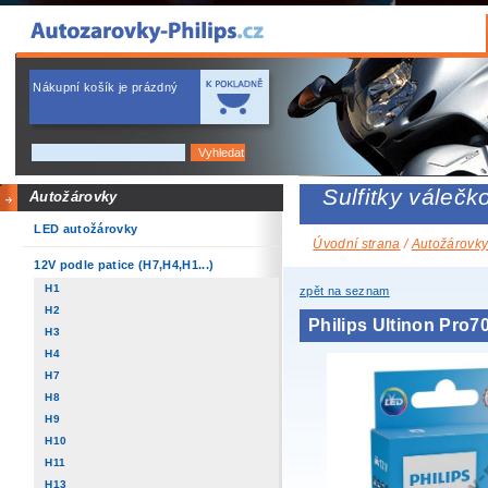
Nákupní košík je prázdný
Sulfitky váleč
Autožárovky
LED autožárovky
Úvodní strana
/
Autožárovk
12V podle patice (H7,H4,H1...)
H1
zpět na seznam
H2
Philips Ultinon Pr
H3
H4
H7
H8
H9
H10
H11
H13