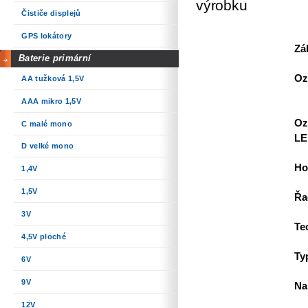
výrobku
Čističe displejů
GPS lokátory
Zá
Baterie primární
Oz
AA tužková 1,5V
AAA mikro 1,5V
Oz
C malé mono
LE
D velké mono
Ho
1,4V
1,5V
Řa
3V
Te
4,5V ploché
Ty
6V
9V
Na
12V