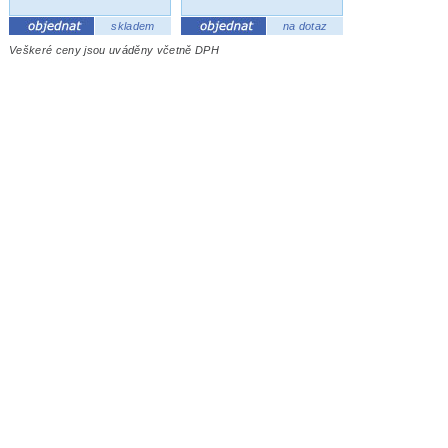
skladem
na dotaz
Veškeré ceny jsou uváděny včetně DPH