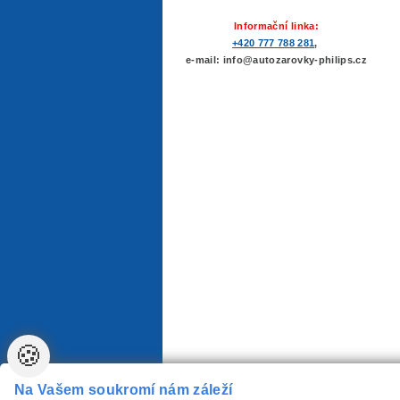
Informační linka:
+420 777 788 281
,
e-mail: info@autozarovky-philips.cz
🍪
Na Vašem soukromí nám záleží