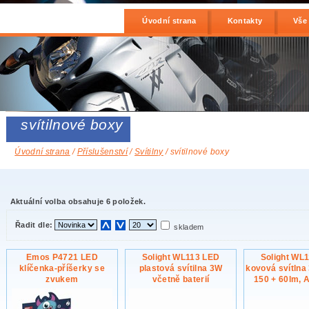
Úvodní strana
Kontakty
Vše
svítilnové boxy
Úvodní strana
/
Příslušenství
/
Svítilny
/ svítilnové boxy
Aktuální volba obsahuje 6 položek.
Řadit dle:
skladem
Emos P4721 LED
Solight WL113 LED
Solight WL
klíčenka-příšerky se
plastová svítilna 3W
kovová svítlna
zvukem
včetně baterií
150 + 60lm, 