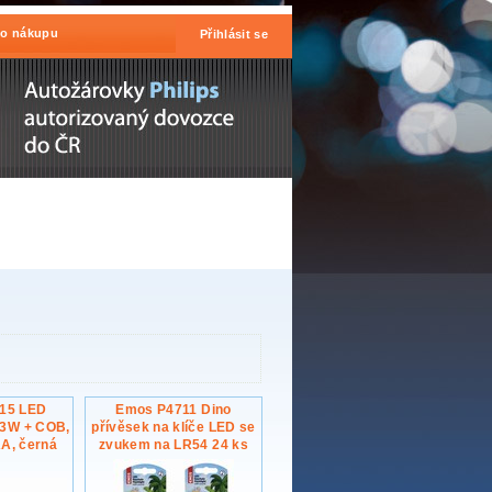
 o nákupu
Přihlásit se
115 LED
Emos P4711 Dino
 3W + COB,
přívěsek na klíče LED se
AA, černá
zvukem na LR54 24 ks