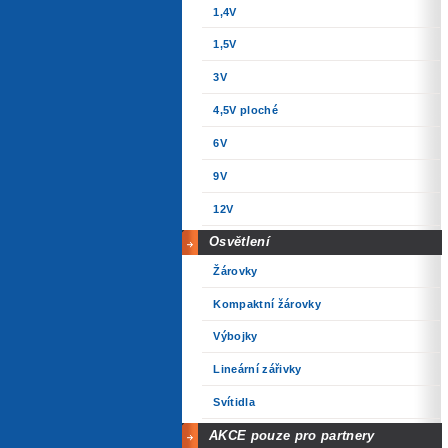
1,4V
1,5V
3V
4,5V ploché
6V
9V
12V
Osvětlení
Žárovky
Kompaktní žárovky
Výbojky
Lineární zářivky
Svítidla
AKCE pouze pro partnery