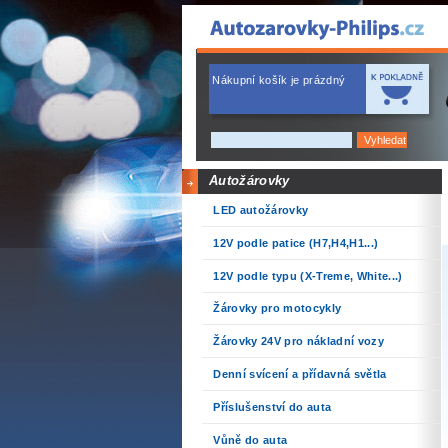
Nákupní košík je prázdný
Autožárovky
LED autožárovky
12V podle patice (H7,H4,H1...)
12V podle typu (X-Treme, White...)
Žárovky pro motocykly
Žárovky 24V pro nákladní vozy
Denní svícení a přídavná světla
Příslušenství do auta
Vůně do auta