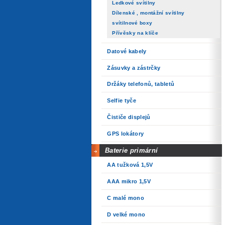
Ledkové svítilny
Dílenské , montážní svítilny
svítilnové boxy
Přívěsky na klíče
Datové kabely
Zásuvky a zástrčky
Držáky telefonů, tabletů
Selfie tyče
Čističe displejů
GPS lokátory
Baterie primární
AA tužková 1,5V
AAA mikro 1,5V
C malé mono
D velké mono