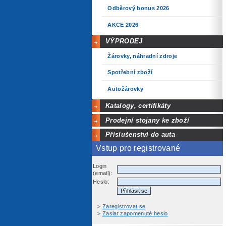
Odběrový bonus 2026
AKCE 2026
VÝPRODEJ
Žárovky, náhradní zdroje
Spotřební zboží
Autožárovky
Katalogy, certifikáty
Prodejní stojany ke zboží
Příslušenství do auta
Vstup pro registrované
Login
(email):
Heslo:
>
Zaregistrovat se
>
Zaslat zapomenuté heslo