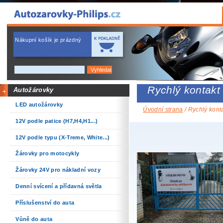
Nákupní košík je prázdný
Rychlý kontakt
Autožárovky
LED autožárovky
Úvodní strana
/ Rychlý kont
12V podle patice (H7,H4,H1...)
12V podle typu (X-Treme, White...)
Žárovky pro motocykly
Žárovky 24V pro nákladní vozy
Denní svícení a přídavná světla
Příslušenství do auta
Vůně do auta