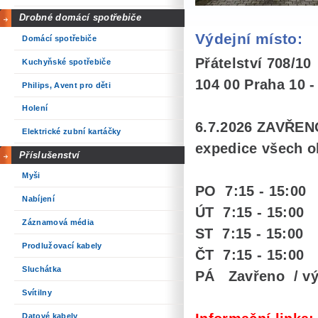
Drobné domácí spotřebiče
Výdejní místo:
Domácí spotřebiče
Přátelství 708/10
Kuchyňské spotřebiče
104 00 Praha 10 -
Philips, Avent pro děti
Holení
6.7.2026 ZAVŘEN
Elektrické zubní kartáčky
expedice všech o
Příslušenství
Myši
PO 7:15 - 15:00
Nabíjení
ÚT 7:15 -
15:00
Záznamová média
ST 7:15 - 15:00
Prodlužovací kabely
ČT 7:15 - 15:00
Sluchátka
PÁ Zavřeno / výd
Svítilny
Datové kabely