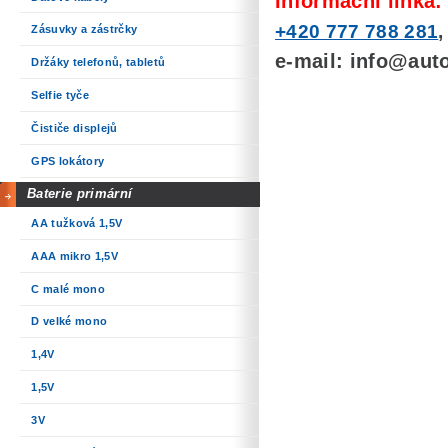
Informační linka:
+420 777 788 281
Zásuvky a zástrčky
e-mail: info@auto
Držáky telefonů, tabletů
Selfie tyče
Čističe displejů
GPS lokátory
Baterie primární
AA tužková 1,5V
AAA mikro 1,5V
C malé mono
D velké mono
1,4V
1,5V
3V