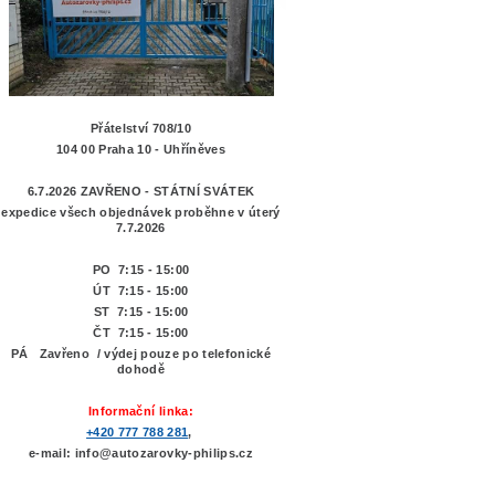
Přátelství 708/10
104 00 Praha 10 - Uhříněves
6.7.2026 ZAVŘENO - STÁTNÍ SVÁTEK
expedice všech objednávek proběhne v úterý
7.7.2026
PO 7:15 - 15:00
ÚT 7:15 -
15:00
ST 7:15 - 15:00
ČT 7:15 - 15:00
PÁ Zavřeno / výdej pouze po telefonické
dohodě
Informační linka:
+420 777 788 281
,
e-mail: info@autozarovky-philips.cz