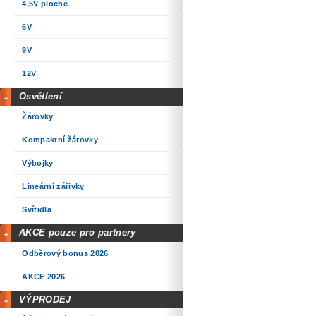
4,5V ploché
6V
9V
12V
Osvětlení
Žárovky
Kompaktní žárovky
Výbojky
Lineární zářivky
Svítidla
AKCE pouze pro partnery
Odběrový bonus 2026
AKCE 2026
VÝPRODEJ