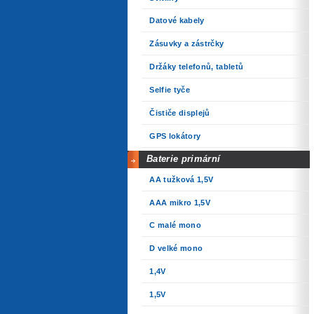
Datové kabely
Zásuvky a zástrčky
Držáky telefonů, tabletů
Selfie tyče
Čističe displejů
GPS lokátory
Baterie primární
AA tužková 1,5V
AAA mikro 1,5V
C malé mono
D velké mono
1,4V
1,5V