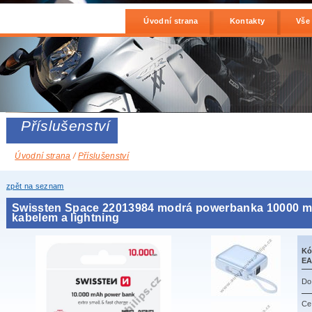
Úvodní strana
Kontakty
Vše
Příslušenství
Úvodní strana
/
Příslušenství
zpět na seznam
Swissten Space 22013984 modrá powerbanka 10000 
kabelem a lightning
Kó
EA
Do
Ce