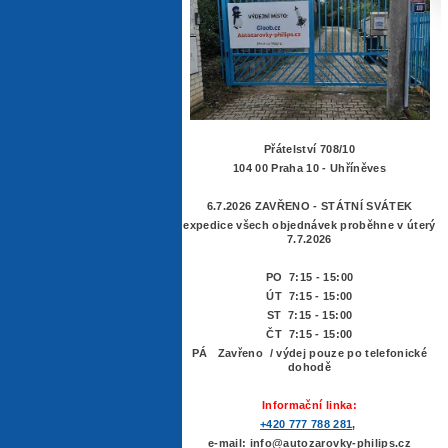
Přátelství 708/10
104 00 Praha 10 - Uhříněves
6.7.2026 ZAVŘENO - STÁTNÍ SVÁTEK
expedice všech objednávek proběhne v úterý
7.7.2026
PO 7:15 - 15:00
ÚT 7:15 -
15:00
ST 7:15 - 15:00
ČT 7:15 - 15:00
PÁ Zavřeno / výdej pouze po telefonické
dohodě
Informační linka:
+420 777 788 281
,
e-mail: info@autozarovky-philips.cz