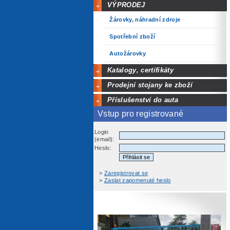
VÝPRODEJ
Žárovky, náhradní zdroje
Spotřební zboží
Autožárovky
Katalogy, certifikáty
Prodejní stojany ke zboží
Příslušenství do auta
Vstup pro registrované
Login
(email):
Heslo:
>
Zaregistrovat se
>
Zaslat zapomenuté heslo