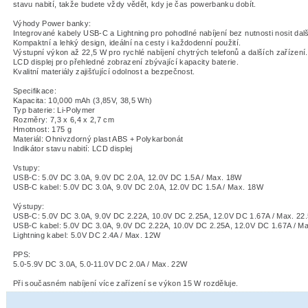
stavu nabití, takže budete vždy vědět, kdy je čas powerbanku dobít.
Výhody Power banky:
Integrované kabely USB-C a Lightning pro pohodlné nabíjení bez nutnosti nosit dalš
Kompaktní a lehký design, ideální na cesty i každodenní použití.
Výstupní výkon až 22,5 W pro rychlé nabíjení chytrých telefonů a dalších zařízení.
LCD displej pro přehledné zobrazení zbývající kapacity baterie.
Kvalitní materiály zajišťující odolnost a bezpečnost.
Specifikace:
Kapacita: 10,000 mAh (3,85V, 38,5 Wh)
Typ baterie: Li-Polymer
Rozměry: 7,3 x 6,4 x 2,7 cm
Hmotnost: 175 g
Materiál: Ohnivzdorný plast ABS + Polykarbonát
Indikátor stavu nabití: LCD displej
Vstupy:
USB-C: 5.0V DC 3.0A, 9.0V DC 2.0A, 12.0V DC 1.5A / Max. 18W
USB-C kabel: 5.0V DC 3.0A, 9.0V DC 2.0A, 12.0V DC 1.5A / Max. 18W
Výstupy:
USB-C: 5.0V DC 3.0A, 9.0V DC 2.22A, 10.0V DC 2.25A, 12.0V DC 1.67A / Max. 22
USB-C kabel: 5.0V DC 3.0A, 9.0V DC 2.22A, 10.0V DC 2.25A, 12.0V DC 1.67A / M
Lightning kabel: 5.0V DC 2.4A / Max. 12W
PPS:
5.0-5.9V DC 3.0A, 5.0-11.0V DC 2.0A / Max. 22W
Při současném nabíjení více zařízení se výkon 15 W rozděluje.