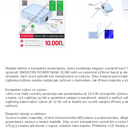
Hledáte lehkou a kompaktní powerbanku, která kombinuje eleganci a praktičnost? N
správně!
SWISSTEN POWER BANK 10,000 mAh
ve vesmírně stříbrné barvě je ide
uživatele, kteří ocení pohodlí bez kompromisů ve výkonu. Díky integrovaným ka
Lightning můžete snadno nabíjet jak zařízení s Androidem, tak iPhony kdykoliv a kd
Kompaktní výkon se stylem
I přes své malé rozměry poskytuje tato powerbanka až 22,5 W výstupního výkonu
a kabel, což zajišťuje rychlé a spolehlivé nabíjení smartphonů, tabletů a dalších za
Lightning kabel nabízí výkon až 12 W, což je ideální pro rychlé nabíjení iPhonů a d
zařízení.
Elegantní design a odolnost
Vysoce kvalitní materiály, včetně ohnivzdorného ABS plastu a polykarbonátu, dělají
powerbanky stylový a odolný doplněk. Díky svým kompaktním rozměrům a nízké 
175 g) ji snadno přenesete v kapse, kabelce nebo batohu. Přehledný LCD displej v