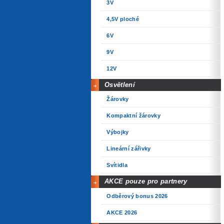
3V
4,5V ploché
6V
9V
12V
Osvětlení
Žárovky
Kompaktní žárovky
Výbojky
Lineární zářivky
Svítidla
AKCE pouze pro partnery
Odběrový bonus 2026
AKCE 2026