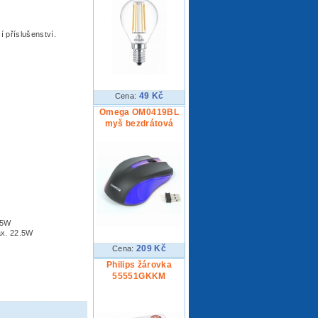
í příslušenství.
49 Kč
Cena:
Omega OM0419BL
myš bezdrátová
.5W
ax. 22.5W
209 Kč
Cena:
Philips žárovka
55551GKKM