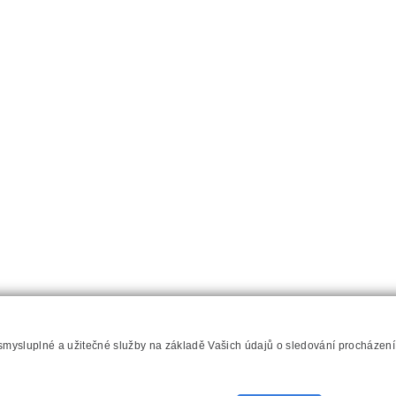
 smysluplné a užitečné služby na základě Vašich údajů o sledování procházen
hilips.cz