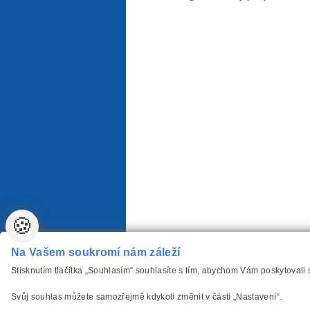
🍪
Na Vašem soukromí nám záleží
Stisknutím tlačítka „Souhlasím“ souhlasíte s tím, abychom Vám poskytovali
Svůj souhlas můžete samozřejmě kdykoli změnit v části „Nastavení“.
vytvořilo
Anawe
,
Copyright www.Autozarovky-P