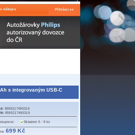
 o nákupu
Přihlásit se
mAh s integrovaným USB-C
d:
8595217495319
N:
8595217495319
stupnost:
Skladem 5 - 9 ks
699 Kč
na: