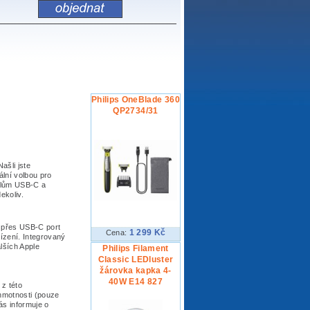
Philips OneBlade 360
QP2734/31
ašli jste
ální volbou pro
belům USB-C a
ekoliv.
 přes USB-C port
1 299 Kč
Cena:
řízení. Integrovaný
alších Apple
Philips Filament
Classic LEDluster
žárovka kapka 4-
40W E14 827
 z této
hmotnosti (pouze
ás informuje o