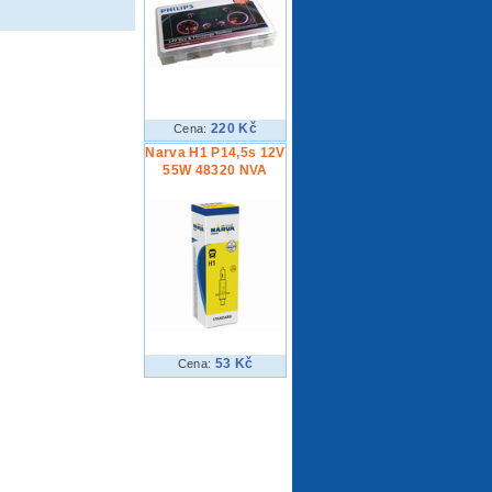
220 Kč
Cena:
Narva H1 P14,5s 12V
55W 48320 NVA
53 Kč
Cena: