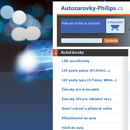
Nákupní košík je prázdný
Autožárovky
LED autožárovky
12V podle patice (H7,H4,H1...)
12V podle typu (X-Treme, White...)
Žárovky pro motocykly
Žárovky 24V pro nákladní vozy
Denní svícení a přídavná světla
Příslušenství do auta
Vůně do auta