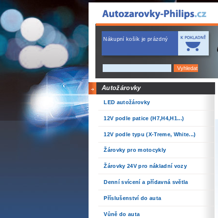
Nákupní košík je prázdný
Autožárovky
LED autožárovky
12V podle patice (H7,H4,H1...)
12V podle typu (X-Treme, White...)
Žárovky pro motocykly
Žárovky 24V pro nákladní vozy
Denní svícení a přídavná světla
Příslušenství do auta
Vůně do auta