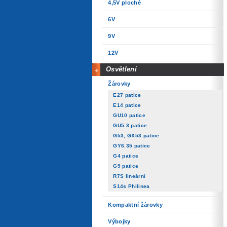
4,5V ploché
6V
9V
12V
Osvětlení
Žárovky
E27 patice
E14 patice
GU10 patice
GU5.3 patice
G53, GX53 patice
GY6.35 patice
G4 patice
G9 patice
R7S lineární
S14s Philinea
Kompaktní žárovky
Výbojky