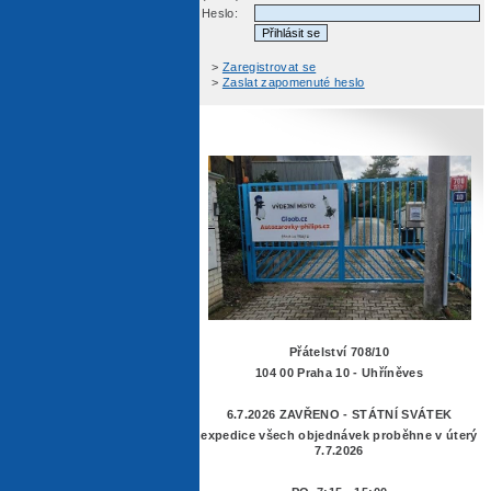
Heslo:
>
Zaregistrovat se
>
Zaslat zapomenuté heslo
Přátelství 708/10
104 00 Praha 10 - Uhříněves
6.7.2026 ZAVŘENO - STÁTNÍ SVÁTEK
expedice všech objednávek proběhne v úterý
7.7.2026