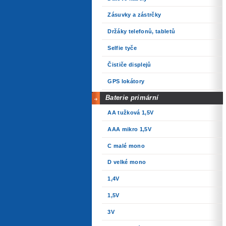
Zásuvky a zástrčky
Držáky telefonů, tabletů
Selfie tyče
Čističe displejů
GPS lokátory
Baterie primární
AA tužková 1,5V
AAA mikro 1,5V
C malé mono
D velké mono
1,4V
1,5V
3V