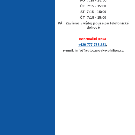
PO 7:15 - 15:00
ÚT 7:15 -
15:00
ST 7:15 - 15:00
ČT 7:15 - 15:00
PÁ Zavřeno / výdej pouze po telefonické
dohodě
Informační linka:
+420 777 788 281
,
e-mail: info@autozarovky-philips.cz