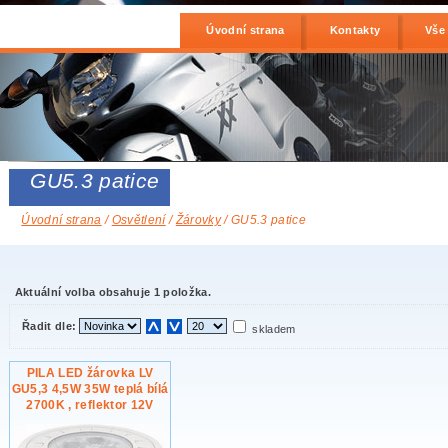
Úvodní strana
Kontakty
Vše
GU5.3 patice
Úvodní strana
/
Osvětlení
/
Žárovky
/ GU5.3 patice
Aktuální volba obsahuje 1 položka.
Řadit dle:
skladem
PILA LED žárovka LV
GU5,3 4,5W 35W teplá bílá
2700K , reflektor 12V