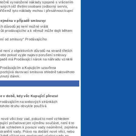
utečně vynaložené náklady spojené s vrácením
aných též třetími osobami (odborný servis,
přičemž tyto náklady mohou i přesáhnout kupní
zejména v případě smlouvy:
h důvodů jej není možné vrátit
vůli prodávajícího a k němuž může dojít během
ení od smlouvy“ Prodávajícího
d není z objektivních důvodů na straně třetích
nebo pokud vyjde najevo porušení smlouvy
ípadě má Prodávající nárok na náhradu vzniklé
 Prodávajícím a Kupujícím uzavřena
, pozbývá darovací smlouva ohledně takovéhoto
ytnutý dárek.
e v době, kdy věc Kupující převzal
h Prodávajícím na webových stránkách
c tohoto druhu obvykle používá
í nové věci bez vad, pokud to není vzhledem
jící požadovat jen výměnu součásti, není-li to
o však vzhledem k povaze vady neúměrné, zejména
dstranění vady. Právo na dodání nové věci, nebo
 řádně užívat pro opakovaný výskyt vady po