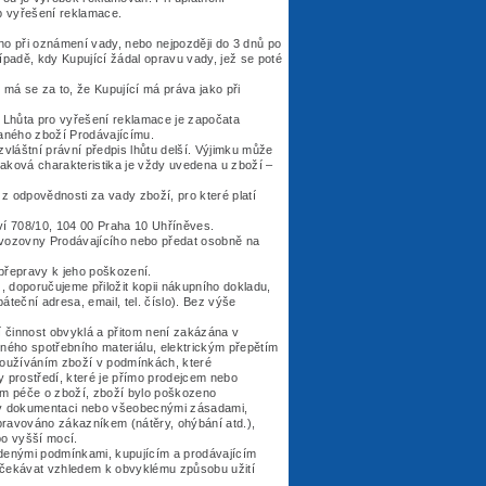
b vyřešení reklamace.
ěno při oznámení vady, nebo nejpozději do 3 dnů po
adě, kdy Kupující žádal opravu vady, jež se poté
á se za to, že Kupující má práva jako při
. Lhůta pro vyřešení reklamace je započata
aného zboží Prodávajícímu.
 zvláštní právní předpis lhůtu delší. Výjimku může
taková charakteristika je vždy uvedena u zboží –
 z odpovědnosti za vady zboží, pro které platí
ví 708/10, 104 00 Praha 10 Uhříněves.
ovozovny Prodávajícího nebo předat osobně na
řepravy k jeho poškození.
 doporučujeme přiložit kopii nákupního dokladu,
teční adresa, email, tel. číslo). Bez výše
í činnost obvyklá a přitom není zakázána v
ého spotřebního materiálu, elektrickým přepětím
používáním zboží v podmínkách, které
y prostředí, které je přímo prodejcem nebo
m péče o zboží, zboží bylo poškozeno
v dokumentaci nebo všeobecnými zásadami,
pravováno zákazníkem (nátěry, ohýbání atd.),
bo vyšší mocí.
vedenými podmínkami, kupujícím a prodávajícím
očekávat vzhledem k obvyklému způsobu užití