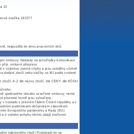
ha 10
isová značka 182377
ně, nejpozději do dvou pracovních dnů.
kupní smlouvy. Náklady na prostředky komunikace
o příp. smluvní přepravy.
 s výjimkou zjevné chyby a jsou uváděny včetně
na dodání zboží nebo služby se liší podle zvolené
 zboží, A-Z dle názvu zboží, dle CENY, dle KÓDU
rečného.
čně ujednaného obsahu uzavřené smlouvy, nemá
né písemné formě jsou vyloučeny.
 v souladu s právním řádem České republiky a v
 obchodními podmínkami občanským zákoníkem
ízením Evropského parlamentu a Rady (EU)
 a o volném pohybu těchto údajů (nařízení
ístění nabízeného zboží Prodávajícím na