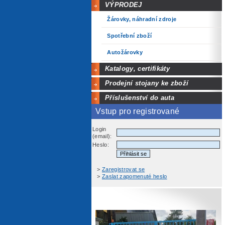
VÝPRODEJ
Žárovky, náhradní zdroje
Spotřební zboží
Autožárovky
Katalogy, certifikáty
Prodejní stojany ke zboží
Příslušenství do auta
Vstup pro registrované
Login
(email):
Heslo:
>
Zaregistrovat se
>
Zaslat zapomenuté heslo