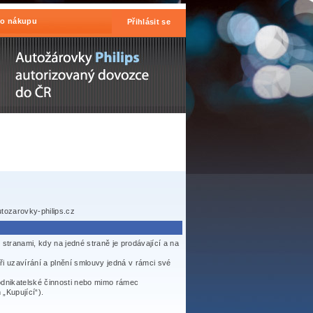
 o nákupu
Přihlásit se
tozarovky-philips.cz
 stranami, kdy na jedné straně je prodávající a na
při uzavírání a plnění smlouvy jedná v rámci své
odnikatelské činnosti nebo mimo rámec
„Kupující“).