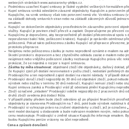
webových stránkách www.autozarovky-philips.cz.
Podmínkou uzavření Kupní smlouvy je řádné vyplnění veškerých formulářem pře
Kupní smlouva vzniká odesláním závazné objednávky Kupujícím a potvrzením při
Kupujícího, na vznik smlouvy však toto potvrzení nemá vliv. Vzniklou smlouvu (
na základě dohody smluvních stran nebo na základě zákonných důvodů jednoz
emailem.
Kupující se dokončením objednávky prostřednictvím závazného potvrzení objed
služby. Kupující je povinen zboží převzít a zaplatit. Doporučujeme po převzetí c
Kupujícímu je doporučeno, aby bezprostředně při dodání překontroloval spolu s 
neporušenost balicí folie, poškození krabice). Kupující je oprávněn odmítnout pře
poškozená. Pokud takto poškozenou zásilku Kupující od přepravce převezme, j
protokolu přepravce.
Neúplnou nebo poškozenou zásilku je nutno neprodleně oznámit e-mailem na ad
škodní protokol s dopravcem a bez zbytečného odkladu zaslat e-mailem nebo ji
neúplnosti nebo vnějšího poškození zásilky nezbavuje Kupujícího práva věc re
prokázat, že se nejedná o rozpor s kupní smlouvou.
Zásilka by měla obsahovat
: objednané zboží dle objednávky, daňový doklad, pří
že Kupující zjistí při dodání nesrovnalosti v počtu zboží, nedodání potřebných 
Prodávajícího a ten neprodleně zajistí dodání na vlastní náklady. V případě dok
Prodávající doručí zboží nejpozději do 30 dnů od objednání zboží, pokud nebude
výrobek nebo službu v termínu 30 dnů nedoručí, Kupující nemusí zboží nebo slu
Kupní smlouva zaniká a Prodávající vrátí již odeslaná plnění Kupujícímu neprodl
Zboží označené „skladem“ Prodávající odešle nejpozději do 2 pracovních dnů od 
druhů zboží uvedena jiná dodací lhůta.
V případě platby předem bude zboží odesláno až po připsání finančních prostřed
objednávky je stanovena Prodávajícím na 7 dnů, poté bude výrobek nabídnut k da
Prodávající si vyhrazuje právo na zrušení objednávky u zboží, jež je označeno
„
není model dostupný u dodavatele a bude nahrazen modelem novým, nebo pokud 
cenu neakceptuje. Prodávající o změně situace Kupujícího informuje emailem. Byl
budou Kupujícímu peníze vráceny na účet neprodleně.
Cena a způsob doručení: