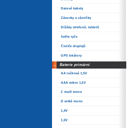
Datové kabely
Zásuvky a zástrčky
Držáky telefonů, tabletů
Selfie tyče
Čističe displejů
GPS lokátory
Baterie primární
AA tužková 1,5V
AAA mikro 1,5V
C malé mono
D velké mono
1,4V
1,5V