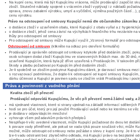
Na kupní cenu, která má být Kupujícímu vrácena, může prodávající započíst sk
zboží. Skutečné náklady spojené s vrácením zboží vyplývají i z nákladů požadov
oprava, znovu zabalení výrobku, umytí a vyčištění, výměna použitých částí…), 
cenu výrobku.
Právo na odstoupení od smlouvy Kupující nemá dle občanského zákoníku 
o dodávce zboží v uzavřeném obalu, které Kupující z obalu vyňal a z hygienickýc
o dodávce zboží, jehož cena závisí na výchylkách finančního trhu nezávisle na 
lhůty pro odstoupení od smlouvy
Pro odstoupení od smlouvy může Kupující využít „Vzorový formulář pro odstoup
Odstoupení od smlouvy
(klikněte na odkaz pro otevření formuláře)
Prodávající je oprávněn odstoupit od smlouvy kdykoliv před dodáním zboží, poku
osob schopen dodat zboží Kupujícímu ve stanovených lhůtách max. do 30 dnů, 
uzavřené Kupujícím, která byla již dříve uzavřená s Prodávajícím. V takovém př
škody a platbu požadovat po Kupujícím před dodáním zboží.
Je-li společně se zbožím poskytnut Kupujícímu dárek, je darovací smlouva mezi
s rozvazovací podmínkou, že dojde-li k odstoupení od kupní smlouvy Kupujícím
dárku účinnost a Kupující je povinen spolu se zbožím vrátit Prodávajícímu i posk
Práva a povinnosti z vadného plnění
Kvalita zboží při převzetí
Prodávající odpovídá Kupujícímu, že věc při převzetí nemá žádné vady, a ž
má sjednané vlastnosti, které si strany ujednali na základě informací sdělenýc
hodí se pro účel, který pro její použití Prodávající uvádí nebo ke kterému se vě
je dodána v odpovídajícím množství
vyhovuje všem požadavkům právních předpisů
Nesplňuje-li věc uvedené vlastnosti, může Kupující požadovat do dvou let dodán
k povaze vady přiměřené, ale pokud se vada týká pouze součásti věci, může Kupu
možné, může odstoupit od smlouvy nebo požádat o slevu z kupní ceny. Je-li t
lze-li vadu odstranit bez zbytečného odkladu, má Kupující právo na bezplatné o
výměnu součástí má Kupující i v případě odstranitelné vady, pokud nemůže věc