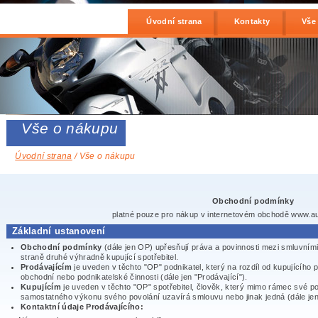
Úvodní strana
Kontakty
Vše
Vše o nákupu
Úvodní strana
/ Vše o nákupu
Obchodní podmínky
platné pouze pro nákup v internetovém obchodě www.au
Základní ustanovení
Obchodní podmínky
(dále jen OP) upřesňují práva a povinnosti mezi smluvními
straně druhé výhradně kupující spotřebitel.
Prodávajícím
je uveden v těchto "OP" podnikatel, který na rozdíl od kupujícího 
obchodní nebo podnikatelské činnosti (dále jen "Prodávající").
Kupujícím
je uveden v těchto "OP" spotřebitel, člověk, který mimo rámec své p
samostatného výkonu svého povolání uzavírá smlouvu nebo jinak jedná (dále jen 
Kontaktní údaje Prodávajícího: