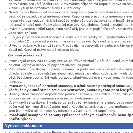
opravě nebo pro větší počet vad. V takovémto případě má Kupující právo od sml
v plné výši nebo požadovat slevu z kupní ceny.
Neodstoupí-li Kupující od smlouvy nebo neuplatní-li právo na dodání nové věci b
věci, může požadovat přiměřenou slevu. Kupující má právo na přiměřenou slevu 
novou věc bez vad, vyměnit její součást nebo věc opravit, jakož i v případě, že
reklamační době nebo že by zjednání nápravy Kupujícímu působilo značné obtíž
Právo z vadného plnění Kupujícímu nenáleží
,
pokud Kupující před převzetím věci
vadu sám způsobil.
Kupující je oprávněn uplatnit právo z vady, která se vyskytne u spotřebního zbož
v průběhu 12 měsíců od převzetí, má se za to, že věc byla vadná již při převzetí
U věcí prodávaných za nižší cenu Prodávající neodpovídá za vadu, pro kterou b
zboží má Kupující právo na přiměřenou slevu.
Zákonná práva z vad
Prodávající odpovídá i za vady vzniklé po převzetí zboží v záruční době 24 měs
na obalu výrobku nebo v připojeném návodu na použití.
V této lhůtě může Kupující uplatnit reklamaci a podle své volby požadovat u va
ohledu, zda jde o vadu odstranitelnou nebo neodstranitelnou) odstranění vady d
věci, bezplatné odstranění vady opravou, přiměřenou slevu z kupní ceny, vráce
smlouvy.
Podstatné je takové porušení smlouvy, o němž strana porušující smlouvu j
vědět, že by druhá strana smlouvu neuzavřela, pokud by toto porušení pře
U vady, která znamená nepodstatné porušení smlouvy (bez ohledu na to, zda jde
Kupující nárok na přiměřenou slevu nebo na odstranění vady.
Vyskytne-li se opakovaně vada po opravě (třetí reklamace na stejnou vadu nebo 
počet vad (nejméně tři současně), může Kupující uplatnit právo na přiměřenou 
jeho část. Může též od smlouvy odstoupit a žádat vrácení kupní ceny.
Prodávající neodpovídá za vady způsobené běžným opotřebením nebo šp
použití výrobku.
Vyřízení reklamace
Kupující uplatní reklamaci u Prodávajícího neprodleně po zjištění závady, pro kt