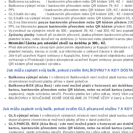
Balíkovna na adresu / bankovním převodem nebo QR kódem 149,-Kč / dobír
Balíkovna výdejní místo / bankovním převodem nebo
QR kódem
79,-Kč / dobír
PPL / bankovním převodem nebo
QR kódem
129,-Kč / dobírko
GLS balík do ruky / bankovním převodem nebo
QR kódem
109,- Kč / dobír
GLS balík na výdejní místo / bankovním převodem nebo
QR kódem
předem 55,-K
GLS na Slovensko
pouze bankovním převodem nebo QR kódem předem
200
PPL na Slovensko
pouze bankovním převodem nebo
QR kódem
předem 300,
Vyzvednutí na výdejním místě do 300,- poplatek 39,-Kč / nad 300,-Kč bez poplat
Způsoby platby
: hotově při osobním převzetí, platba předem bankovním přev
platební bránu, nebo doručení na dobírkou (v hotovosti nebo platební kartou plac
Minimální částka pro odeslání zboží na dobírku je 300,- Kč.
Před dokončením a závazným potvrzením objednávky je Kupující informován o č
platební metodu, kterou si zvolil, a je informován o celkové částce k úhradě.
Jde-li při uzavření Kupní smlouvy o Kupujícího, který v minulosti objednávku z
vyhrazuje si Prodávající právo akceptovat uzavření Kupní smlouvy pouze plat
QR kódem
před expedicí výrobku.
Jak můžu zaplatit svůj balík, pokud zvolím BALÍKOVNU? A KDY DO
Balíkovna výdejní místo /
v některých Balíkovnách není možné platit kartou ne
zkontrolovat možnosti platby přímo v dané pobočce.
Balíkovna-BOX (Alza Box)
/
zde není možné platit v hotovosti ani dobírkou,
kartou, bankovním převodem nebo
QR kódem
,
nebo na místě kartou (umož
zaplacený, nejde schránku otevřít. Provést platbu lze i přes odkaz, který Vám za
BALÍKOVNU V SOUČASNÉ DOBĚ ODESÍLÁME 2X TÝDNĚ VŽDY V úterý a čtvrt
Jak můžu zaplatit svůj balík, pokud zvolím GLS přepravní službu ? 
GLS výdejní místo /
v některých výdejních místech není možné platit kartou ne
doporučujeme zkontrolovat možnosti platby přímo v dané pobočce.
GLS PARCEL BOX (Alza Box)
/
zde není možné platit v hotovosti ani dobír
kartou, bankovním převodem nebo
QR kódem
,
nebo na místě kartou (umož
zaplacený, nejde schránku otevřít. Provést platbu lze i přes odkaz, který Vám z