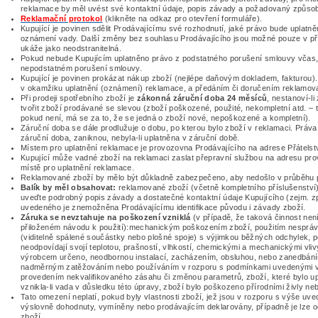
reklamace by měl uvést své kontaktní údaje, popis závady a požadovaný způso
Reklamační protokol
(klikněte na odkaz pro otevření formuláře)
.
Kupující je povinen sdělit Prodávajícímu své rozhodnutí, jaké právo bude uplatn
oznámení vady. Další změny bez souhlasu Prodávajícího jsou možné pouze v příp
ukáže jako neodstranitelná.
Pokud nebude Kupujícím uplatněno právo z podstatného porušení smlouvy včas, m
nepodstatném porušení smlouvy.
Kupující je povinen prokázat nákup zboží (nejlépe daňovým dokladem, fakturou)
v okamžiku uplatnění (oznámení) reklamace, a předáním či doručením reklamov
Při prodeji spotřebního zboží je
zákonná záruční doba 24 měsíců
, nestanoví-li
tvořit zboží prodávané se slevou (zboží poškozené, použité, nekompletní atd. – 
pokud není, má se za to, že se jedná o zboží nové, nepoškozené a kompletní).
Záruční doba se dále prodlužuje o dobu, po kterou bylo zboží v reklamaci. Práva
záruční doba, zaniknou, nebyla-li uplatněna v záruční době.
Místem pro uplatnění reklamace je provozovna Prodávajícího na adrese Přátelst
Kupující může vadné zboží na reklamaci zaslat přepravní službou na adresu pr
místě pro uplatnění reklamace.
Reklamované zboží by mělo být důkladně zabezpečeno, aby nedošlo v průběhu p
Balík by měl obsahovat:
reklamované zboží (včetně kompletního příslušenství),
uveďte podrobný popis závady a dostatečné kontaktní údaje Kupujícího (zejm. zpá
uvedeného je znemožněna Prodávajícímu identifikace původu i závady zboží.
Záruka se nevztahuje na poškození vzniklá
(v případě, že taková činnost nen
přiloženém návodu k použití):mechanickým poškozením zboží, použitím nesprávn
(viditelně spálené součástky nebo plošné spoje) s výjimkou běžných odchylek, 
neodpovídají svojí teplotou, prašností, vlhkostí, chemickými a mechanickými vliv
výrobcem určeno, neodbornou instalací, zacházením, obsluhou, nebo zanedbání
nadměrným zatěžováním nebo používáním v rozporu s podmínkami uvedenými 
provedením nekvalifikovaného zásahu či změnou parametrů, zboží, které bylo u
vznikla-li vada v důsledku této úpravy, zboží bylo poškozeno přírodními živly ne
Tato omezení neplatí, pokud byly vlastnosti zboží, jež jsou v rozporu s výše u
výslovně dohodnuty, vymíněny nebo prodávajícím deklarovány, případně je lze 
zboží.