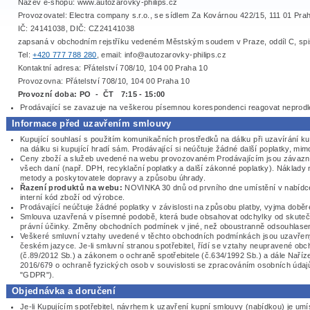
Název e-shopu: www.autozarovky-philips.cz
Provozovatel: Electra company s.r.o., se sídlem Za Kovárnou 422/15, 111 01 Pra
IČ: 24141038, DIČ: CZ24141038
zapsaná v obchodním rejstříku vedeném Městským soudem v Praze, oddíl C, sp
Tel:
+420 777 788 280
, email: info@autozarovky-philips.cz
Kontaktní adresa: Přátelství 708/10, 104 00 Praha 10
Provozovna: Přátelství 708/10, 104 00 Praha 10
Provozní doba: PO - ČT 7:15 - 15:00
Prodávající se zavazuje na veškerou písemnou korespondenci reagovat neprodle
Informace před uzavřením smlouvy
Kupující souhlasí s použitím komunikačních prostředků na dálku při uzavírání 
na dálku si kupující hradí sám. Prodávající si neúčtuje žádné další poplatky, mim
Ceny zboží a služeb uvedené na webu provozovaném Prodávajícím jsou závazné
všech daní (např. DPH, recyklační poplatky a další zákonné poplatky). Náklady 
metody a poskytovatele dopravy a způsobu úhrady.
Řazení produktů na webu:
NOVINKA 30 dnů od prvního dne umístění v nabídce
interní kód zboží od výrobce.
Prodávající neúčtuje žádné poplatky v závislosti na způsobu platby, vyjma době
Smlouva uzavřená v písemné podobě, která bude obsahovat odchylky od skute
právní účinky. Změny obchodních podmínek v jiné, než oboustranně odsouhlase
Veškeré smluvní vztahy uvedené v těchto obchodních podmínkách jsou uzavřeny
českém jazyce. Je-li smluvní stranou spotřebitel, řídí se vztahy neupravené
(č.89/2012 Sb.) a zákonem o ochraně spotřebitele (č.634/1992 Sb.) a dále Nař
2016/679 o ochraně fyzických osob v souvislosti se zpracováním osobních údajů
"GDPR").
Objednávka a doručení
Je-li Kupujícím spotřebitel, návrhem k uzavření kupní smlouvy (nabídkou) je um