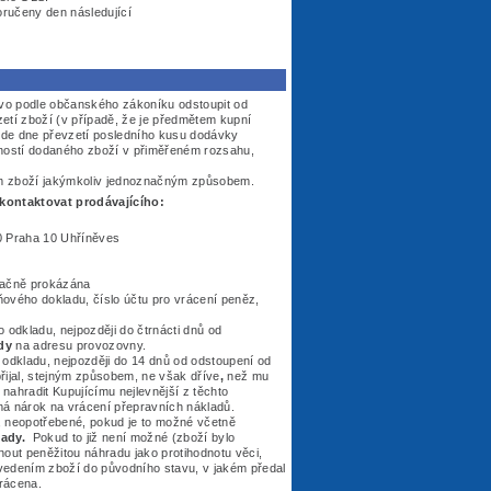
ručeny den následující
vo podle občanského zákoníku odstoupit od
tí zboží (v případě, že je předmětem kupní
 ode dne převzetí posledního kusu dodávky
čností dodaného zboží v přiměřeném rozsahu,
ním zboží jakýmkoliv jednoznačným způsobem.
kontaktovat prodávajícího:
0 Praha 10 Uhříněves
načně prokázána
ového dokladu, číslo účtu pro vrácení peněz,
 odkladu, nejpozději do čtrnácti dnů od
dy
na adresu provozovny.
o odkladu, nejpozději do 14 dnů od odstoupení od
řijal, stejným způsobem, ne však dříve
,
než mu
 nahradit Kupujícímu nejlevnější z těchto
emá nárok na vrácení přepravních nákladů.
é, neopotřebené, pokud je to možné včetně
lady.
Pokud to již není možné (zboží bylo
out peněžitou náhradu jako protihodnotu věci,
vedením zboží do původního stavu, v jakém předal
vrácena.