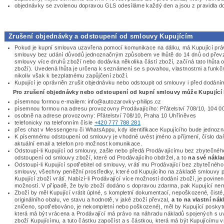
objednávky se zvolenou dopravou GLS odesíláme každý den a jsou z pravidla do
Zrušení objednávky a odstoupení od smlouvy Kupujícím
Pokud je kupní smlouva uzavřena pomocí komunikace na dálku, má Kupující prá
smlouvy bez udání důvodů jednoznačným způsobem ve lhůtě do 14 dnů od převze
smlouvy více druhů zboží nebo dodávka několika částí zboží, začíná tato lhůta
zboží). Uvedená lhůta je určena k seznámení se s povahou, vlastnostmi a funk
nikoliv však k bezplatnému zapůjčení zboží.
Kupující je oprávněn zrušit objednávku nebo odstoupit od smlouvy i před dodá
Pro zrušení objednávky nebo odstoupení od kupní smlouvy může Kupující 
písemnou formou e-mailem: info@autozarovky-philips.cz
písemnou formou na adresu provozovny Prodávajícího: Přátelství 708/10, 104 0
osobně na adrese provozovny: Přátelství 708/10, Praha 10 Uhříněves
telefonicky na telefonním čísle
+420 777 788 281
přes chat v Messengeru či WhatsAppu, kdy identifikace Kupujícího bude jednoz
K písemnému odstoupení od smlouvy je vhodné uvést jméno a příjmení, číslo daň
aktuální email a telefon pro možnost komunikace.
Odstoupí-li Kupující od smlouvy, zašle nebo předá Prodávajícímu bez zbytečného
odstoupení od smlouvy zboží, které od Prodávajícího obdržel, a to
na své nákla
Odstoupí-li Kupující spotřebitel od smlouvy, vrátí mu Prodávající bez zbytečnéh
smlouvy, všechny peněžní prostředky, které od Kupujícího na základě smlouvy p
Kupující zboží vrátí. Nabízí-li Prodávající více možností dodání zboží, je povinen
možností. V případě, že bylo zboží dodáno s dopravou zdarma, pak Kupující n
Zboží by měl Kupující vrátit úplné, s kompletní dokumentací, nepoškozené, čist
originálního obalu, ve stavu a hodnotě, v jaké zboží převzal,
a to na vlastní nák
zničeno, spotřebováno, je nekompletní nebo poškozené), měl by Kupující poskytn
která má být vrácena a Prodávající má právo na náhradu nákladů spojených s u
zboží Kupujícímu, a tuto částku započíst a s částkou, která má být Kupujícímu 