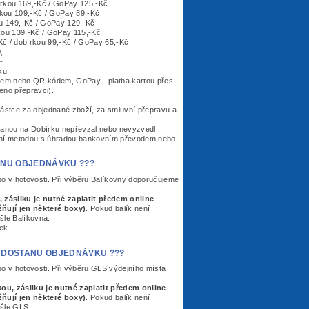
kou 169,-Kč / GoPay 125,-Kč
kou 109,-Kč / GoPay 89,-Kč
u 149,-Kč / GoPay 129,-Kč
kou 139,-Kč / GoPay 115,-Kč
č / dobírkou 99,-Kč / GoPay 65,-Kč
,-
-
ku
odem nebo QR kódem, GoPay - platba kartou přes
eno přepravci).
ástce za objednané zboží, za smluvní přepravu a
aslanou na Dobírku nepřevzal nebo nevyzvedl,
ební metodou s úhradou bankovním převodem nebo
STANU OBJEDNÁVKU ???
bo v hotovosti. Při výběru Balíkovny doporučujeme
 zásilku je nutné zaplatit předem online
ňují jen některé boxy)
. Pokud balík není
šle Balíkovna.
ek
A KDY DOSTANU OBJEDNÁVKU ???
bo v hotovosti. Při výběru GLS výdejního místa
kou, zásilku je nutné zaplatit předem online
ňují jen některé boxy)
. Pokud balík není
ašle GLS.