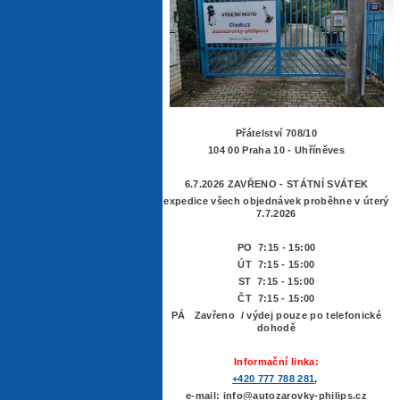
Přátelství 708/10
104 00 Praha 10 - Uhříněves
6.7.2026 ZAVŘENO - STÁTNÍ SVÁTEK
expedice všech objednávek proběhne v úterý
7.7.2026
PO 7:15 - 15:00
ÚT 7:15 -
15:00
ST 7:15 - 15:00
ČT 7:15 - 15:00
PÁ Zavřeno / výdej pouze po telefonické
dohodě
Informační linka:
+420 777 788 281
,
e-mail: info@autozarovky-philips.cz