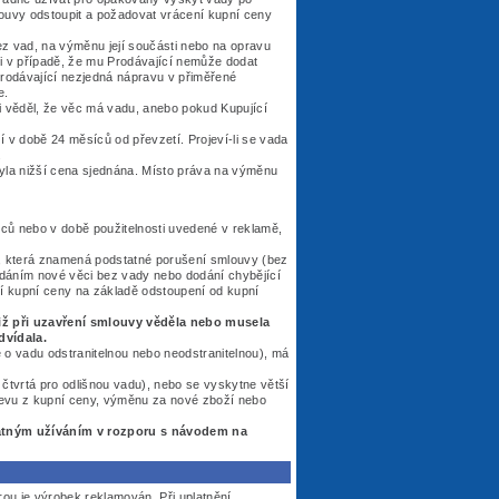
ouvy odstoupit a požadovat vrácení kupní ceny
ez vad, na výměnu její součásti nebo na opravu
i v případě, že mu Prodávající nemůže dodat
 prodávající nezjedná nápravu v přiměřené
e.
 věděl, že věc má vadu, anebo pokud Kupující
í v době 24 měsíců od převzetí. Projeví-li se vada
.
yla nižší cena sjednána. Místo práva na výměnu
íců nebo v době použitelnosti uvedené v reklamě,
dy, která znamená podstatné porušení smlouvy (bez
odáním nové věci bez vady nebo dodání chybějící
ní kupní ceny na základě odstoupení od kupní
iž při uzavření smlouvy věděla nebo musela
dvídala.
 o vadu odstranitelnou nebo neodstranitelnou), má
čtvrtá pro odlišnou vadu), nebo se vyskytne větší
slevu z kupní ceny, výměnu za nové zboží nebo
atným užíváním v rozporu s návodem na
erou je výrobek reklamován. Při uplatnění