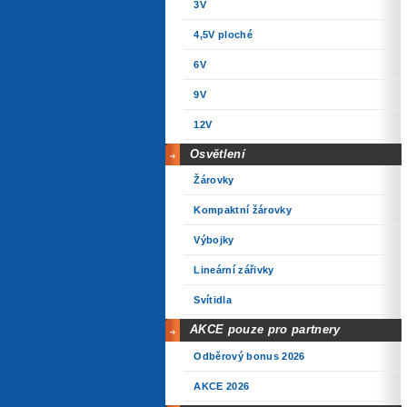
3V
4,5V ploché
6V
9V
12V
Osvětlení
Žárovky
Kompaktní žárovky
Výbojky
Lineární zářivky
Svítidla
AKCE pouze pro partnery
Odběrový bonus 2026
AKCE 2026