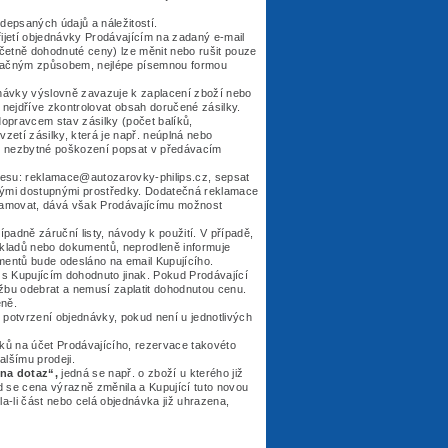
depsaných údajů a náležitostí.
jetí objednávky Prodávajícím na zadaný e-mail
včetně dohodnuté ceny) lze měnit nebo rušit pouze
načným způsobem, nejlépe písemnou formou
návky výslovně zavazuje k zaplacení zboží nebo
o nejdříve zkontrolovat obsah doručené zásilky.
dopravcem stav zásilky (počet balíků,
vzetí zásilky, která je např. neúplná nebo
e nezbytné poškození popsat v předávacím
resu: reklamace@autozarovky-philips.cz, sepsat
nými dostupnými prostředky. Dodatečná reklamace
klamovat, dává však Prodávajícímu možnost
padně záruční listy, návody k použití. V případě,
dokladů nebo dokumentů, neprodleně informuje
umentů bude odesláno na email Kupujícího.
 s Kupujícím dohodnuto jinak. Pokud Prodávající
žbu odebrat a nemusí zaplatit dohodnutou cenu.
eně.
potvrzení objednávky, pokud není u jednotlivých
ků na účet Prodávajícího, rezervace takovéto
lšímu prodeji.
na dotaz“,
jedná se např. o zboží u kterého již
se cena výrazně změnila a Kupující tuto novou
a-li část nebo celá objednávka již uhrazena,