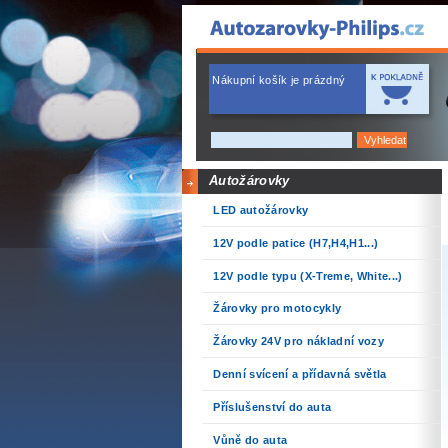
Nákupní košík je prázdný
Autožárovky
LED autožárovky
12V podle patice (H7,H4,H1...)
12V podle typu (X-Treme, White...)
Žárovky pro motocykly
Žárovky 24V pro nákladní vozy
Denní svícení a přídavná světla
Příslušenství do auta
Vůně do auta