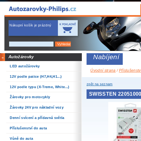
Nákupní košík je prázdný
Nabíjení
Autožárovky
LED autožárovky
Úvodní strana
/
Příslušenstv
12V podle patice (H7,H4,H1...)
zpět na seznam
12V podle typu (X-Treme, White...)
SWISSTEN 22051000 n
Žárovky pro motocykly
Žárovky 24V pro nákladní vozy
Denní svícení a přídavná světla
Příslušenství do auta
Vůně do auta