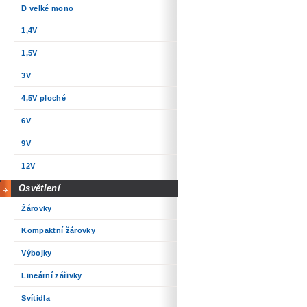
D velké mono
1,4V
1,5V
3V
4,5V ploché
6V
9V
12V
Osvětlení
Žárovky
Kompaktní žárovky
Výbojky
Lineární zářivky
Svítidla