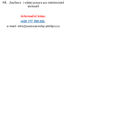
PÁ Zavřeno / výdej pouze po telefonické
dohodě
Informační linka:
+420 777 788 281
,
e-mail: info@autozarovky-philips.cz