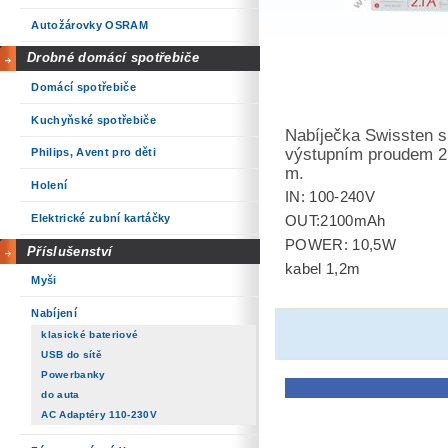
Autožárovky OSRAM
Drobné domácí spotřebiče
Domácí spotřebiče
Kuchyňské spotřebiče
Nabíječka Swissten s
výstupním proudem 2,
Philips, Avent pro děti
m.
Holení
IN: 100-240V
Elektrické zubní kartáčky
OUT:2100mAh
POWER: 10,5W
Příslušenství
kabel 1,2m
Myši
Nabíjení
klasické bateriové
USB do sítě
Powerbanky
do auta
AC Adaptéry 110-230V