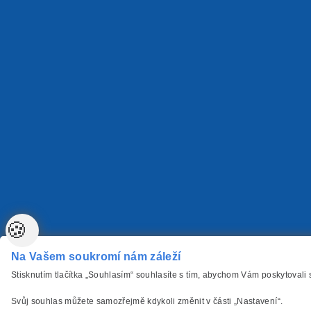
🍪
Na Vašem soukromí nám záleží
Stisknutím tlačítka „Souhlasím“ souhlasíte s tím, abychom Vám poskytovali
Svůj souhlas můžete samozřejmě kdykoli změnit v části „Nastavení“.