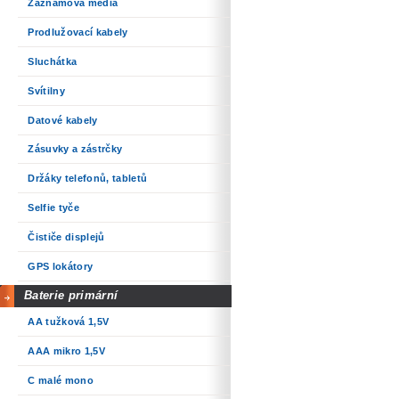
Záznamová média
Prodlužovací kabely
Sluchátka
Svítilny
Datové kabely
Zásuvky a zástrčky
Držáky telefonů, tabletů
Selfie tyče
Čističe displejů
GPS lokátory
Baterie primární
AA tužková 1,5V
AAA mikro 1,5V
C malé mono