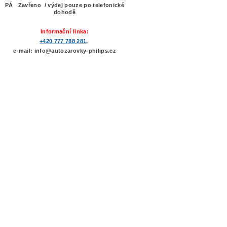
PÁ Zavřeno / výdej pouze po telefonické
dohodě
Informační linka:
+420 777 788 281
,
e-mail: info@autozarovky-philips.cz