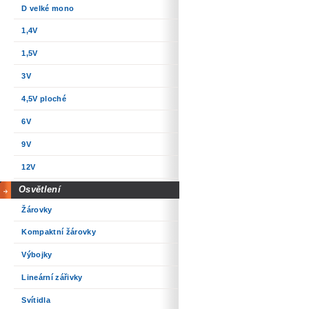
D velké mono
1,4V
1,5V
3V
4,5V ploché
6V
9V
12V
Osvětlení
Žárovky
Kompaktní žárovky
Výbojky
Lineární zářivky
Svítidla