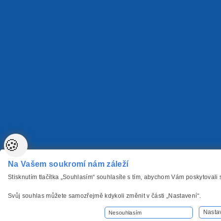
🍪
Na Vašem soukromí nám záleží
Stisknutím tlačítka „Souhlasím“ souhlasíte s tím, abychom Vám poskytovali
Svůj souhlas můžete samozřejmě kdykoli změnit v části „Nastavení“.
Nasta
Nesouhlasím