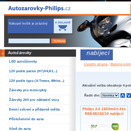
Nákupní košík je prázdný
nabíjecí
Autožárovky
LED autožárovky
Úvodní strana
/
Baterie prim
12V podle patice (H7,H4,H1...)
12V podle typu (X-Treme, White...)
Aktuální volba obsahuje 4 pol
Žárovky pro motocykly
Řadit dle:
Žárovky 24V pro nákladní vozy
Philips AA 2600mAh 4ks
Denní svícení a přídavná světla
R6B4B260/10 nabíjecí
Příslušenství do auta
Vůně do auta