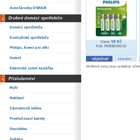
Autožárovky OSRAM
Drobné domácí spotřebiče
Domácí spotřebiče
Kuchyňské spotřebiče
59 Kč
Cena:
Kód: R6B4B260/10
Philips, Avent pro děti
Holení
skladem
Veškeré ceny jsou uváděny vče
Elektrické zubní kartáčky
Příslušenství
Myši
Nabíjení
Záznamová média
Prodlužovací kabely
Sluchátka
Svítilny