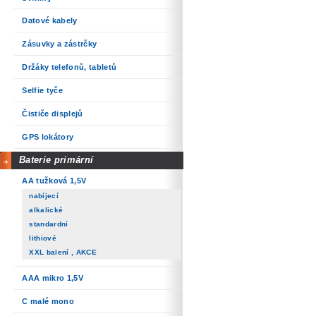
Datové kabely
Zásuvky a zástrčky
Držáky telefonů, tabletů
Selfie tyče
Čističe displejů
GPS lokátory
Baterie primární
AA tužková 1,5V
nabíjecí
alkalické
standardní
lithiové
XXL balení , AKCE
AAA mikro 1,5V
C malé mono