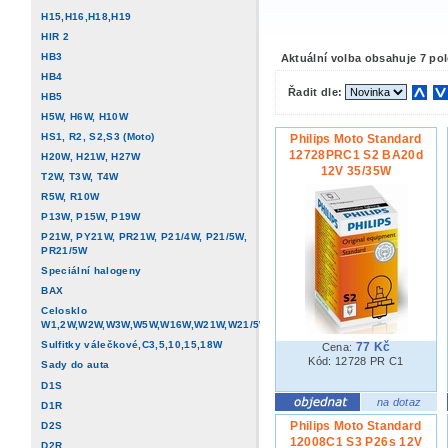
H15,H16,H18,H19
HIR 2
HB3
Aktuální volba obsahuje 7 po
HB4
Řadit dle:
HB5
H5W, H6W, H10W
HS1, R2, S2,S3 (Moto)
Philips Moto Standard
12728PRC1 S2 BA20d
H20W, H21W, H27W
12V 35/35W
T2W, T3W, T4W
R5W, R10W
P13W, P15W, P19W
P21W, PY21W, PR21W, P21/4W, P21/5W,
PR21/5W
Speciální halogeny
BAX
Celosklo
W1,2W,W2W,W3W,W5W,W16W,W21W,W21/5W
Sulfitky válečkové,C3,5,10,15,18W
77 Kč
Cena:
Kód: 12728 PR C1
Sady do auta
D1S
na dotaz
D1R
Philips Moto Standard
D2S
12008C1 S3 P26s 12V
D2R