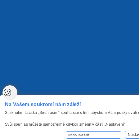
🍪
Na Vašem soukromí nám záleží
Stisknutím tlačítka „Souhlasím“ souhlasíte s tím, abychom Vám poskytovali
Svůj souhlas můžete samozřejmě kdykoli změnit v části „Nastavení“.
Nasta
Nesouhlasím