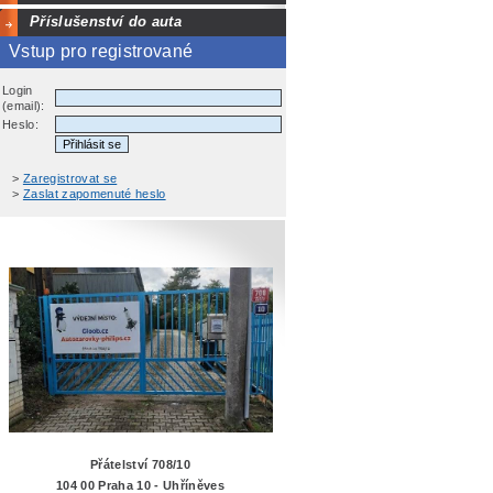
Příslušenství do auta
Vstup pro registrované
Login
(email):
Heslo:
>
Zaregistrovat se
>
Zaslat zapomenuté heslo
Přátelství 708/10
104 00 Praha 10 - Uhříněves