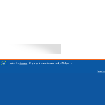
vytvořilo
Anawe
,
Copyright www.Autozarovky-Philips.cz
Nasta