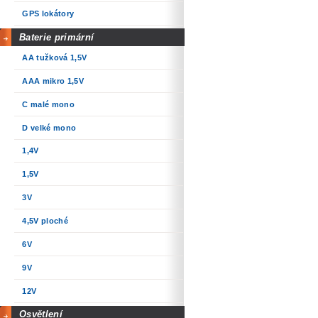
GPS lokátory
Baterie primární
AA tužková 1,5V
AAA mikro 1,5V
C malé mono
D velké mono
1,4V
1,5V
3V
4,5V ploché
6V
9V
12V
Osvětlení