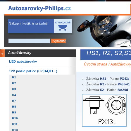
Nákupní košík je prázdný
HS1, R2, S2,S3
Autožárovky
LED autožárovky
Úvodní strana
/
Autožárovk
12V podle patice (H7,H4,H1...)
H1
Žárovka
HS1 -
Patice
PX43t
H2
Žárovka
R2 -
Patice
P45t-41
H3
Žárovka
S2 -
Patice
BA20d
H4
H7
H8
H9
H10
H11
H13