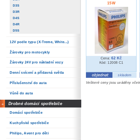
15W
D3S
D3R
D4S
D4R
D5S
12V podle typu (X-Treme, White...)
Žárovky pro motocykly
62 Kč
Cena:
Žárovky 24V pro nákladní vozy
Kód: 12008 C1
Denní svícení a přídavná světla
skladem
Veškeré ceny jsou uváděny vče
Příslušenství do auta
Vůně do auta
Drobné domácí spotřebiče
Domácí spotřebiče
Kuchyňské spotřebiče
Philips, Avent pro děti