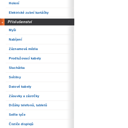
Holení
Elektrické zubní kartáčky
Příslušenství
Myši
Nabíjení
Záznamová média
Prodlužovací kabely
Sluchátka
Svítilny
Datové kabely
Zásuvky a zástrčky
Držáky telefonů, tabletů
Selfie tyče
Čističe displejů