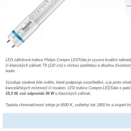
LED zářivková trubice Philips Corepro LEDTube je vysoce kvalitní náhra
či klasických zářivek T8 (120 cm) s nízkou spotřebou a dlouhou životnost
hodin.
Vyzařuje studené bílé světlo, které podporuje soustředění, a je proto vh
kancelářských místností či továren. LED trubice Corepro LEDTube s pati
15,5 W, což odpovídá 36 W
u klasických zářivek.
Teplota chromatičnosti zdroje je 6500 K, světelný tok 1800 lm a stupeň kr