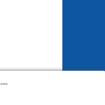
í webu.
Odběrový bonus 2026
Ochrana osobních údajů