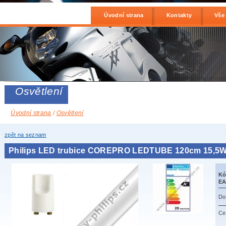
Úvodní strana
Kontakty
Vše
Osvětlení
Úvodní strana
/
Osvětlení
zpět na seznam
Philips LED trubice COREPRO LEDTUBE 120cm 15,5
Kó
EA
Do
Ce