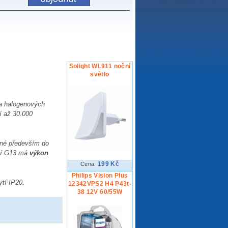
Solight WL911 noční
světlo
da halogenových
í až 30.000
odné především do
cí G13 má
výkon
199 Kč
Cena:
Philips Vision Plus
ytí IP20.
12342VPS2 H4 P43t-
38 12V 60/55W