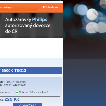
 o nákupu
Přihlásit se
W 6500K T8G13
d:
871951444809400
N:
871951444809400
stupnost:
Skladem 10 a více kusů
229 Kč
na: