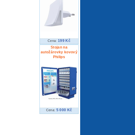
199 Kč
Cena:
Stojan na
autožárovky kovový
Philips
5 000 Kč
Cena: