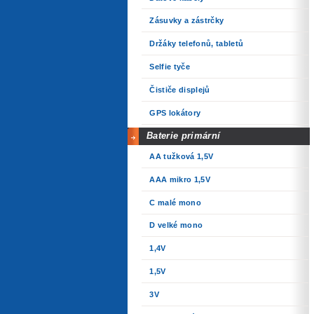
Zásuvky a zástrčky
Držáky telefonů, tabletů
Selfie tyče
Čističe displejů
GPS lokátory
Baterie primární
AA tužková 1,5V
AAA mikro 1,5V
C malé mono
D velké mono
1,4V
1,5V
3V