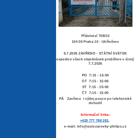
Přátelství 708/10
104 00 Praha 10 - Uhříněves
6.7.2026 ZAVŘENO - STÁTNÍ SVÁTEK
expedice všech objednávek proběhne v úterý
7.7.2026
PO 7:15 - 15:00
ÚT 7:15 -
15:00
ST 7:15 - 15:00
ČT 7:15 - 15:00
PÁ Zavřeno / výdej pouze po telefonické
dohodě
Informační linka:
+420 777 788 281
,
e-mail: info@autozarovky-philips.cz