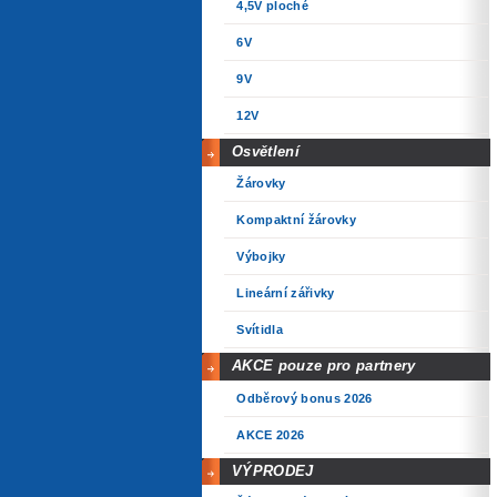
4,5V ploché
6V
9V
12V
Osvětlení
Žárovky
Kompaktní žárovky
Výbojky
Lineární zářivky
Svítidla
AKCE pouze pro partnery
Odběrový bonus 2026
AKCE 2026
VÝPRODEJ