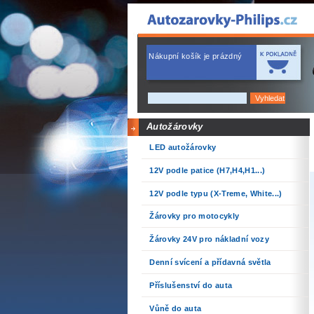
Nákupní košík je prázdný
Autožárovky
LED autožárovky
12V podle patice (H7,H4,H1...)
12V podle typu (X-Treme, White...)
Žárovky pro motocykly
Žárovky 24V pro nákladní vozy
Denní svícení a přídavná světla
Příslušenství do auta
Vůně do auta