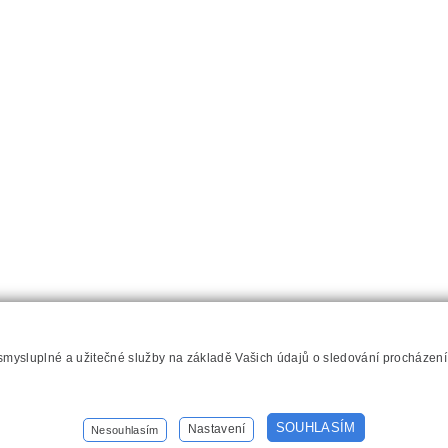
 smysluplné a užitečné služby na základě Vašich údajů o sledování procházen
hilips.cz
SOUHLASÍM
Nastavení
Nesouhlasím
Nastavení cookies
Kontakt
Mapa stránek
Přístupnost