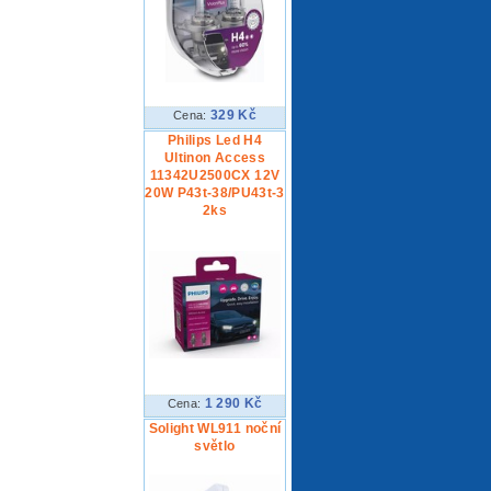
329 Kč
Cena:
Philips Led H4
Ultinon Access
11342U2500CX 12V
20W P43t-38/PU43t-3
2ks
1 290 Kč
Cena:
Solight WL911 noční
světlo