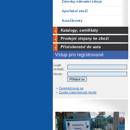
Žárovky, náhradní zdroje
Spotřební zboží
Autožárovky
Katalogy, certifikáty
Prodejní stojany ke zboží
Příslušenství do auta
Vstup pro registrované
Login
(email):
Heslo:
>
Zaregistrovat se
>
Zaslat zapomenuté heslo