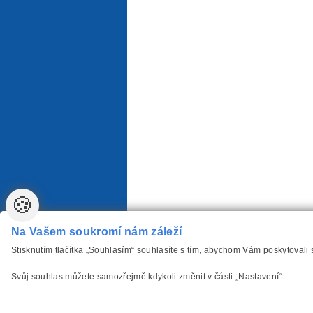
🍪
Na Vašem soukromí nám záleží
Stisknutím tlačítka „Souhlasím“ souhlasíte s tím, abychom Vám poskytovali
Svůj souhlas můžete samozřejmě kdykoli změnit v části „Nastavení“.
vytvořilo
Anawe
,
Copyright www.Autozarovky-P