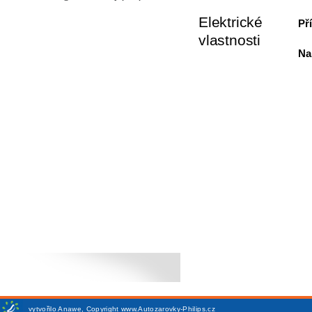
Elektrické
Př
vlastnosti
Na
vytvořilo
Anawe
,
Copyright www.Autozarovky-Philips.cz