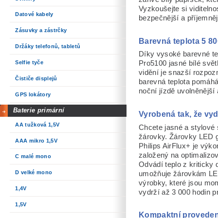
Vyzkoušejte si viditeln
Datové kabely
bezpečnější a příjemněj
Zásuvky a zástrčky
Barevná teplota 5 80
Držáky telefonů, tabletů
Díky vysoké barevné tep
Selfie tyče
Pro5100 jasné bílé svět
vidění je snazší rozpozn
Čističe displejů
barevná teplota pomáhá
noční jízdě uvolněnější
GPS lokátory
Baterie primární
Vyrobená tak, že vyd
AA tužková 1,5V
Chcete jasné a stylové 
žárovky. Žárovky LED ge
AAA mikro 1,5V
Philips AirFlux+ je vý
založený na optimalizo
C malé mono
Odvádí teplo z kriticky 
D velké mono
umožňuje žárovkám LED 
výrobky, které jsou mom
1,4V
vydrží až 3 000 hodin p
1,5V
Kompaktní provedení