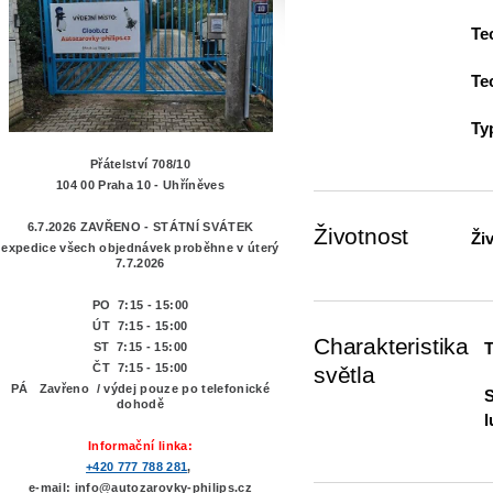
Te
Te
Ty
Přátelství 708/10
104 00 Praha 10 - Uhříněves
6.7.2026 ZAVŘENO - STÁTNÍ SVÁTEK
Životnost
Ži
expedice všech objednávek proběhne v úterý
7.7.2026
PO 7:15 - 15:00
ÚT 7:15 -
15:00
Charakteristika
T
ST 7:15 - 15:00
ČT 7:15 - 15:00
světla
PÁ Zavřeno / výdej pouze po telefonické
S
dohodě
l
Informační linka:
+420 777 788 281
,
e-mail: info@autozarovky-philips.cz