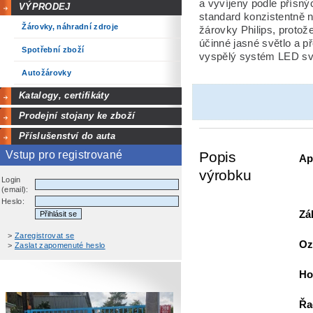
a vyvíjeny podle přísný
VÝPRODEJ
standard konzistentně n
Žárovky, náhradní zdroje
žárovky Philips, protože
účinné jasné světlo a p
Spotřební zboží
vyspělý systém LED svíc
Autožárovky
Katalogy, certifikáty
Prodejní stojany ke zboží
Příslušenství do auta
Vstup pro registrované
Popis
Ap
výrobku
Login
(email):
Heslo:
Zá
>
Zaregistrovat se
Oz
>
Zaslat zapomenuté heslo
Ho
Řa