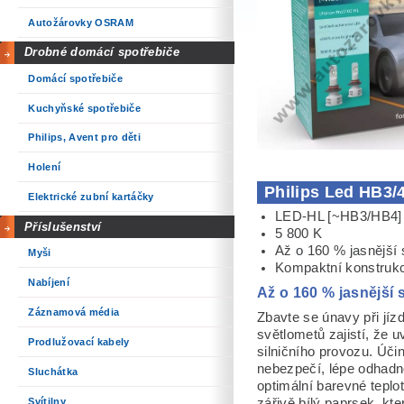
Autožárovky OSRAM
Drobné domácí spotřebiče
Domácí spotřebiče
Kuchyňské spotřebiče
Philips, Avent pro děti
Holení
Philips Led HB3/
Elektrické zubní kartáčky
LED-HL [~HB3/HB4]
Příslušenství
5 800 K
Až o 160 % jasnější 
Myši
Kompaktní konstrukc
Nabíjení
Až o 160 % jasnější 
Záznamová média
Zbavte se únavy při jíz
světlometů zajistí, že u
Prodlužovací kabely
silničního provozu. Úč
nebezpečí, lépe odhadno
Sluchátka
optimální barevné teplo
Svítilny
zářivě bílý paprsek, kte