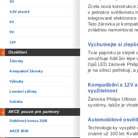
3V
Zcela nová konstrukce 
4,5V ploché
v jednotce světlometu 
integrované elektronice 
6V
Tato žárovka je kompati
zvládnou namontovat nej
9V
12V
Vychutnejte si zlepš
Osvětlení
Tvar paprsku je stejně 
umožňuje řidičům lépe v
Žárovky
čipů LED žárovek Philip
je na silnici potřebují, 
Kompaktní žárovky
Výbojky
Kompatibilní s 12V a
využitelnost
Lineární zářivky
Žárovka Philips Ultinon
Svítidla
systémy, takže je vhodn
AKCE pouze pro partnery
Automobilové osvětle
Odběrový bonus 2026
Technologicky vyspělé 
AKCE 2026
známé už 100 let. Kvali