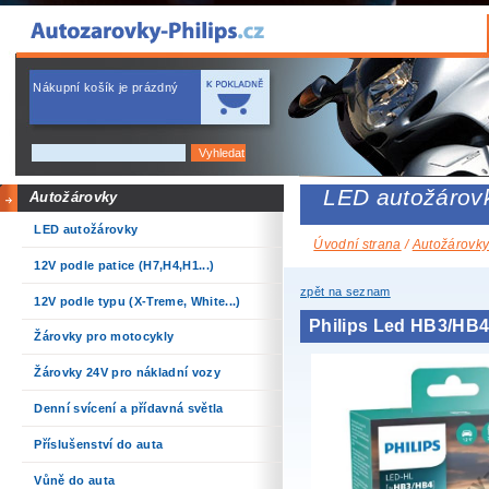
Nákupní košík je prázdný
LED autožárov
Autožárovky
LED autožárovky
Úvodní strana
/
Autožárovk
12V podle patice (H7,H4,H1...)
zpět na seznam
12V podle typu (X-Treme, White...)
Philips Led HB3/HB4
Žárovky pro motocykly
Žárovky 24V pro nákladní vozy
Denní svícení a přídavná světla
Příslušenství do auta
Vůně do auta