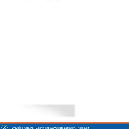
vytvořilo
Anawe
,
Copyright www.Autozarovky-Philips.cz