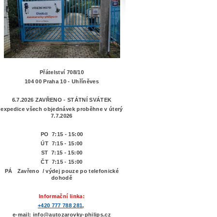
Přátelství 708/10
104 00 Praha 10 - Uhříněves
6.7.2026 ZAVŘENO - STÁTNÍ SVÁTEK
expedice všech objednávek proběhne v úterý
7.7.2026
PO 7:15 - 15:00
ÚT 7:15 -
15:00
ST 7:15 - 15:00
ČT 7:15 - 15:00
PÁ Zavřeno / výdej pouze po telefonické
dohodě
Informační linka:
+420 777 788 281
,
e-mail: info@autozarovky-philips.cz