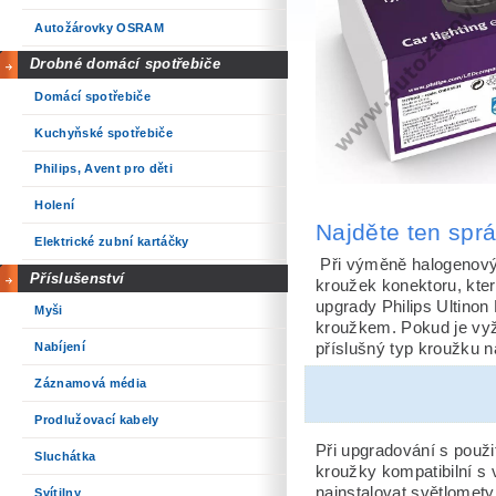
Autožárovky OSRAM
Drobné domácí spotřebiče
Domácí spotřebiče
Kuchyňské spotřebiče
Philips, Avent pro děti
Holení
Najděte ten spr
Elektrické zubní kartáčky
Při výměně halogenový
Příslušenství
kroužek konektoru, kter
upgrady Philips Ultino
Myši
kroužkem. Pokud je vyž
Nabíjení
příslušný typ kroužku n
Záznamová média
Prodlužovací kabely
Při upgradování s použ
Sluchátka
kroužky kompatibilní s
nainstalovat světlomet
Svítilny