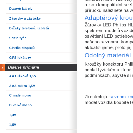
a jsou kompatibilní se 
Datové kabely
příručku naleznete na w
Adaptérový krou
Zásuvky a zástrčky
Žárovky LED Philips HL
Držáky telefonů, tabletů
spektrem modelů vozidel
osvětlení LED potřebov
Selfie tyče
našeho seznamu kompati
aktualizujeme, proto jej
Čističe displejů
Odolný materiál 
GPS lokátory
Kroužky konektoru Phil
Baterie primární
odolat fyzickému i tepe
podmínkách, abyste si mo
AA tužková 1,5V
AAA mikro 1,5V
C malé mono
Zkontrolujte
seznam kom
model vozidla koupíte 
D velké mono
1,4V
1,5V