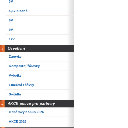
3V
4,5V ploché
6V
9V
12V
Osvětlení
Žárovky
Kompaktní žárovky
Výbojky
Lineární zářivky
Svítidla
AKCE pouze pro partnery
Odběrový bonus 2026
AKCE 2026