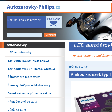
Nákupní košík je prázdný
LED autožárov
Autožárovky
LED autožárovky
Úvodní strana
/
Autožárovk
12V podle patice (H7,H4,H1...)
zpět na seznam
12V podle typu (X-Treme, White...)
Philips kroužek typ 
Žárovky pro motocykly
Žárovky 24V pro nákladní vozy
Denní svícení a přídavná světla
Příslušenství do auta
Vůně do auta