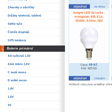
na dotaz
Zásuvky a zástrčky
Solight LED žárovka ,
Držáky telefonů, tabletů
miniglobe, 6W, E14,
3000K, 510lm, bílé
Selfie tyče
provedení, WZ416-1
Čističe displejů
GPS lokátory
Baterie primární
AA tužková 1,5V
AAA mikro 1,5V
69 Kč
Cena:
Kód: WZ416
C malé mono
skladem
D velké mono
Veškeré ceny jsou uváděny vče
1,4V
1,5V
3V