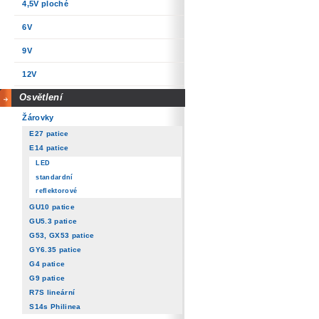
4,5V ploché
6V
9V
12V
Osvětlení
Žárovky
E27 patice
E14 patice
LED
standardní
reflektorové
GU10 patice
GU5.3 patice
G53, GX53 patice
GY6.35 patice
G4 patice
G9 patice
R7S lineární
S14s Philinea