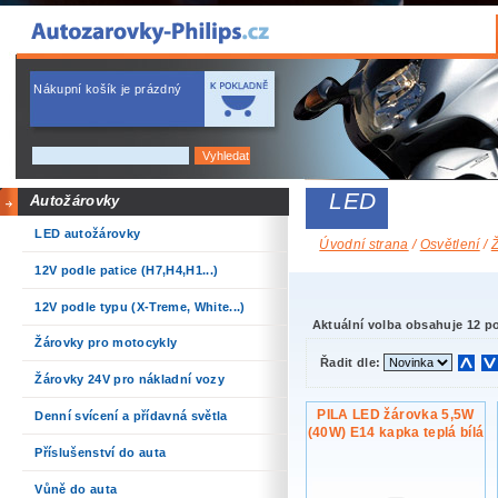
Nákupní košík je prázdný
LED
Autožárovky
LED autožárovky
Úvodní strana
/
Osvětlení
/
12V podle patice (H7,H4,H1...)
12V podle typu (X-Treme, White...)
Aktuální volba obsahuje 12 p
Žárovky pro motocykly
Řadit dle:
Žárovky 24V pro nákladní vozy
PILA LED žárovka 5,5W
Denní svícení a přídavná světla
(40W) E14 kapka teplá bílá
Příslušenství do auta
Vůně do auta