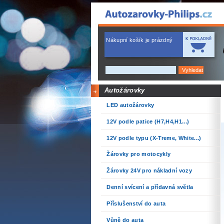
Nákupní košík je prázdný
Autožárovky
LED autožárovky
12V podle patice (H7,H4,H1...)
12V podle typu (X-Treme, White...)
Žárovky pro motocykly
Žárovky 24V pro nákladní vozy
Denní svícení a přídavná světla
Příslušenství do auta
Vůně do auta