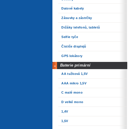
Datové kabely
Zásuvky a zástrčky
Držáky telefonů, tabletů
Selfie tyče
Čističe displejů
GPS lokátory
Baterie primární
AA tužková 1,5V
AAA mikro 1,5V
C malé mono
D velké mono
1,4V
1,5V