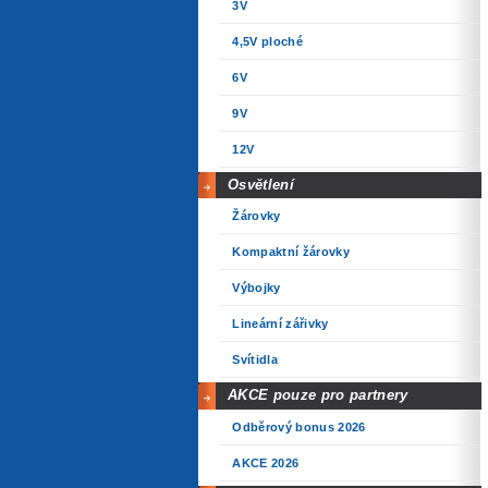
3V
4,5V ploché
6V
9V
12V
Osvětlení
Žárovky
Kompaktní žárovky
Výbojky
Lineární zářivky
Svítidla
AKCE pouze pro partnery
Odběrový bonus 2026
AKCE 2026