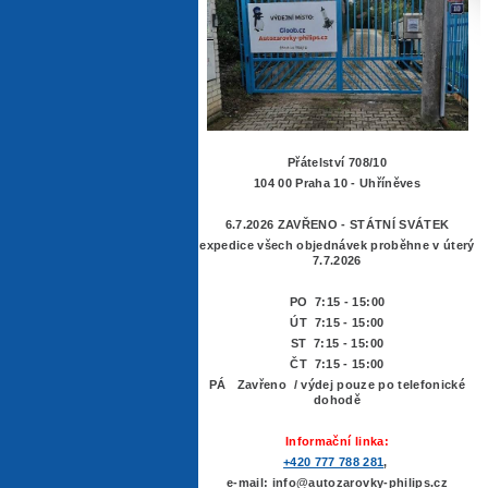
Přátelství 708/10
104 00 Praha 10 - Uhříněves
6.7.2026 ZAVŘENO - STÁTNÍ SVÁTEK
expedice všech objednávek proběhne v úterý
7.7.2026
PO 7:15 - 15:00
ÚT 7:15 -
15:00
ST 7:15 - 15:00
ČT 7:15 - 15:00
PÁ Zavřeno / výdej pouze po telefonické
dohodě
Informační linka:
+420 777 788 281
,
e-mail: info@autozarovky-philips.cz