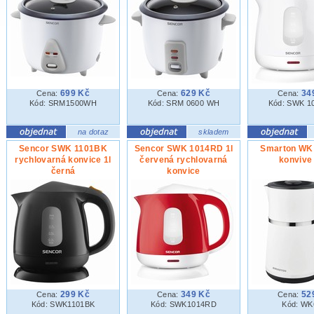
699 Kč
629 Kč
34
Cena:
Cena:
Cena:
Kód: SRM1500WH
Kód: SRM 0600 WH
Kód: SWK 1
na dotaz
skladem
Sencor SWK 1101BK
Sencor SWK 1014RD 1l
Smarton WK 
rychlovarná konvice 1l
červená rychlovarná
konvive 
černá
konvice
299 Kč
349 Kč
52
Cena:
Cena:
Cena:
Kód: SWK1101BK
Kód: SWK1014RD
Kód: WK