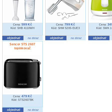
599 Kč
799 Kč
34
Cena:
Cena:
Cena:
Kód: SHB 4110WH
Kód: SHM 5205-EUE3
Kód: SWK 
na dotaz
na dotaz
Sencor STS 2607
topinkovač
479 Kč
Cena:
Kód: STS2607BK
na dotaz