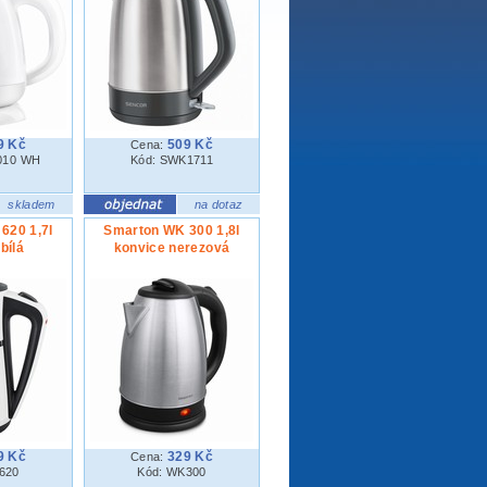
9 Kč
509 Kč
Cena:
010 WH
Kód: SWK1711
skladem
na dotaz
620 1,7l
Smarton WK 300 1,8l
bílá
konvice nerezová
9 Kč
329 Kč
Cena:
620
Kód: WK300