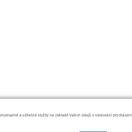
 smysluplné a užitečné služby na základě Vašich údajů o sledování procházen
hilips.cz