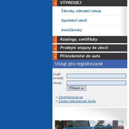
VÝPRODEJ
Žárovky, náhradní zdroje
Spotřební zboží
Autožárovky
Katalogy, certifikáty
Prodejní stojany ke zboží
Příslušenství do auta
Vstup pro registrované
Login
(email):
Heslo:
>
Zaregistrovat se
>
Zaslat zapomenuté heslo