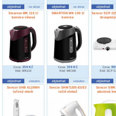
na dotaz
na dotaz
Smarton WK 110 1l
SMARTON WK 100 1l
Sencor SCP 22
konvice vínová
konvice
dvouplotý
359 Kč
359 Kč
99
Cena:
Cena:
Cena:
Kód: WK110
Kód: WK100
Kód: SCP 
skladem
skladem
Sencor SHB 4110WH
Sencor SHM 5205-EUE3
Sencor SWK
tyčový mixér
ruční slehač
plastová ko