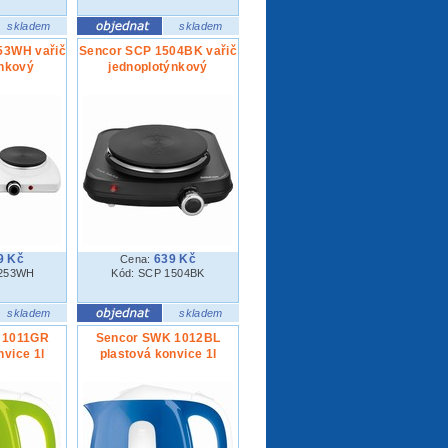
skladem
skladem
53WH vařič
Sencor SCP 1504BK vařič
nkový
jednoplotýnkový
9 Kč
639 Kč
Cena:
2253WH
Kód: SCP 1504BK
skladem
skladem
 1011GR
Sencor SWK 1012BL
nvice 1l
plastová konvice 1l