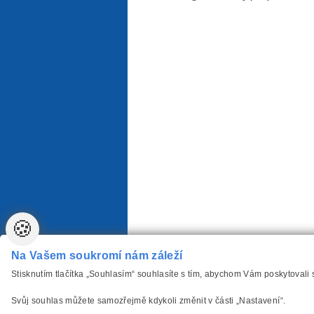
🍪
Na Vašem soukromí nám záleží
Stisknutím tlačítka „Souhlasím“ souhlasíte s tím, abychom Vám poskytovali
Svůj souhlas můžete samozřejmě kdykoli změnit v části „Nastavení“.
vytvořilo
Anawe
,
Copyright www.Autozarovky-P