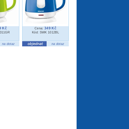
9 Kč
349 Kč
Cena:
1011GR
Kód: SWK 1012BL
na dotaz
na dotaz