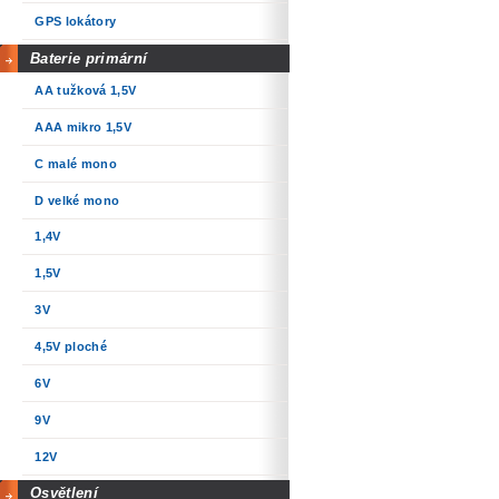
GPS lokátory
Baterie primární
AA tužková 1,5V
AAA mikro 1,5V
C malé mono
D velké mono
1,4V
1,5V
3V
4,5V ploché
6V
9V
12V
Osvětlení