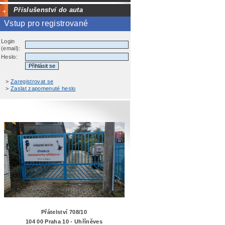
Příslušenství do auta
Vstup pro registrované
Login
(email):
Heslo:
>
Zaregistrovat se
>
Zaslat zapomenuté heslo
Přátelství 708/10
104 00 Praha 10 - Uhříněves