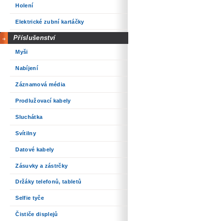
Holení
Elektrické zubní kartáčky
Příslušenství
Myši
Nabíjení
Záznamová média
Prodlužovací kabely
Sluchátka
Svítilny
Datové kabely
Zásuvky a zástrčky
Držáky telefonů, tabletů
Selfie tyče
Čističe displejů