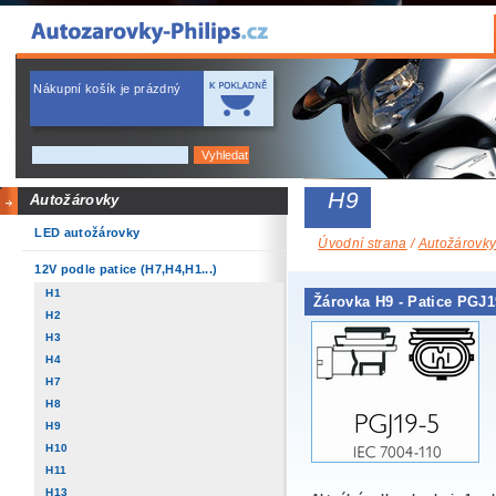
Nákupní košík je prázdný
H9
Autožárovky
LED autožárovky
Úvodní strana
/
Autožárovk
12V podle patice (H7,H4,H1...)
H1
Žárovka H9 - Patice PGJ1
H2
H3
H4
H7
H8
H9
H10
H11
H13