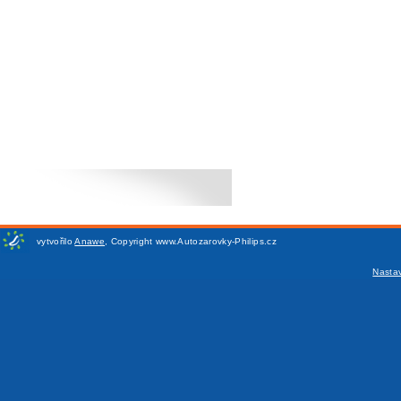
vytvořilo
Anawe
,
Copyright www.Autozarovky-Philips.cz
Nasta