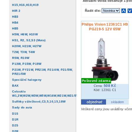
Aktuální volba obsahuje 1 po
H15,H16,H18,H19
Řadit dle:
HIR 2
HB3
HB4
Philips Vision 12361C1 H9
HB5
PGJ19-5 12V 65W
H5W, H6W, H10W
HS1, R2, S2,S3 (Moto)
H20W, H21W, H27W
T2W, T3W, T4W
R5W, R10W
P13W, P15W, P19W
P21W, PY21W, PR21W, P21/4W, P21/5W,
PR21/5W
Speciální halogeny
Poštovné zdarma
508 Kč
BAX
Cena:
Kód: 12361 C1
Celosklo
W1,2W,W2W,W3W,W5W,W16W,W21W,W21/5W
Sulfitky válečkové,C3,5,10,15,18W
skladem
Sady do auta
Veškeré ceny jsou uváděny vče
D1S
D1R
D2S
D2R