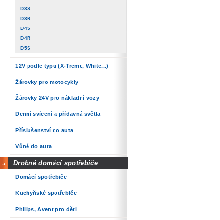
D3S
D3R
D4S
D4R
D5S
12V podle typu (X-Treme, White...)
Žárovky pro motocykly
Žárovky 24V pro nákladní vozy
Denní svícení a přídavná světla
Příslušenství do auta
Vůně do auta
Drobné domácí spotřebiče
Domácí spotřebiče
Kuchyňské spotřebiče
Philips, Avent pro děti