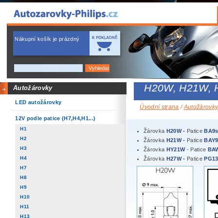
Nákupní košík je prázdný
H20W, H21W,
Autožárovky
LED autožárovky
Úvodní strana
/
Autožárovk
12V podle patice (H7,H4,H1...)
H1
Žárovka
H20W -
Patice
BA9
H2
Žárovka
H21W -
Patice
BAY9
H3
Žárovka
HY21W
- Patice
BA
H4
Žárovka
H27W -
Patice
PG1
H7
H8
H9
H10
H11
H13