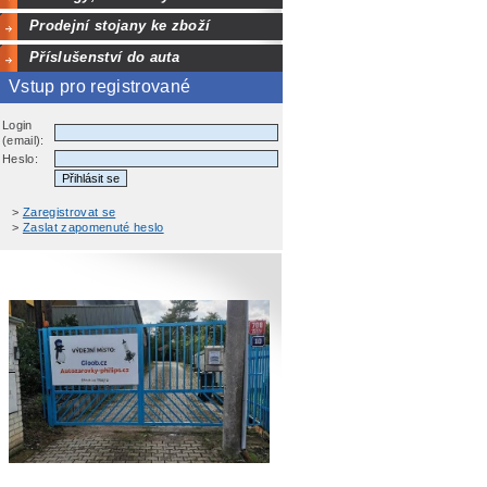
Prodejní stojany ke zboží
Příslušenství do auta
Vstup pro registrované
Login
(email):
Heslo:
>
Zaregistrovat se
>
Zaslat zapomenuté heslo