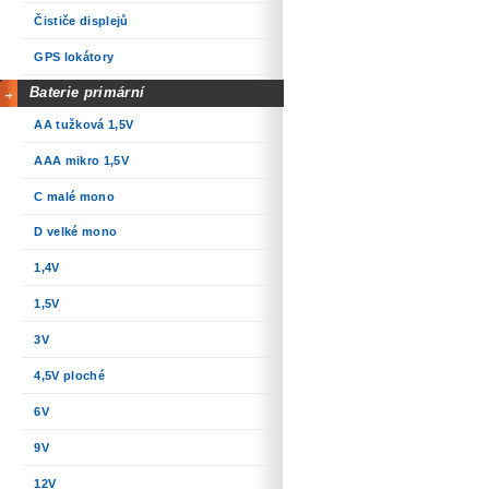
Čističe displejů
GPS lokátory
Baterie primární
AA tužková 1,5V
AAA mikro 1,5V
C malé mono
D velké mono
1,4V
1,5V
3V
4,5V ploché
6V
9V
12V