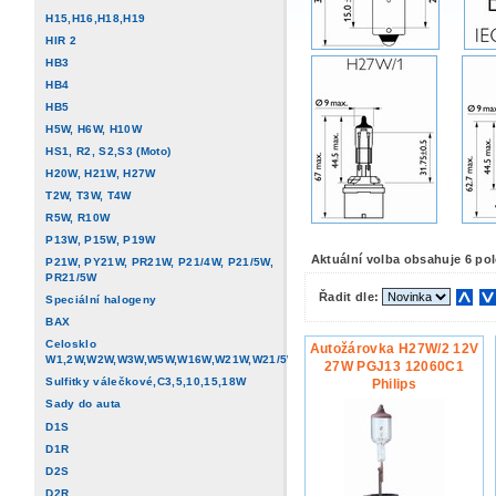
H15,H16,H18,H19
HIR 2
HB3
HB4
HB5
H5W, H6W, H10W
HS1, R2, S2,S3 (Moto)
H20W, H21W, H27W
T2W, T3W, T4W
R5W, R10W
P13W, P15W, P19W
Aktuální volba obsahuje 6 po
P21W, PY21W, PR21W, P21/4W, P21/5W,
PR21/5W
Řadit dle:
Speciální halogeny
BAX
Celosklo
Autožárovka H27W/2 12V
W1,2W,W2W,W3W,W5W,W16W,W21W,W21/5W
27W PGJ13 12060C1
Sulfitky válečkové,C3,5,10,15,18W
Philips
Sady do auta
D1S
D1R
D2S
D2R