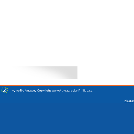
vytvořilo
Anawe
,
Copyright www.Autozarovky-Philips.cz
Nasta