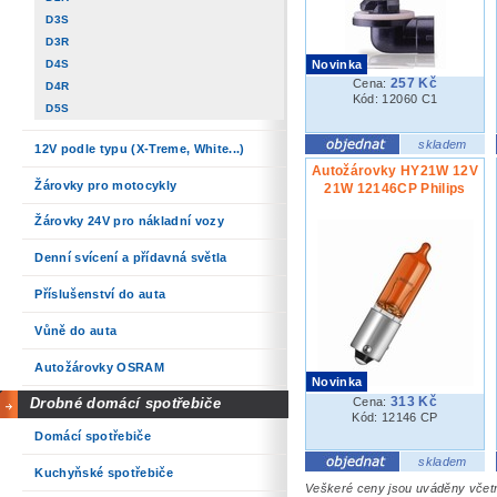
D3S
D3R
Novinka
D4S
257 Kč
Cena:
D4R
Kód: 12060 C1
D5S
skladem
12V podle typu (X-Treme, White...)
Autožárovky HY21W 12V
Žárovky pro motocykly
21W 12146CP Philips
Žárovky 24V pro nákladní vozy
Denní svícení a přídavná světla
Příslušenství do auta
Vůně do auta
Autožárovky OSRAM
Novinka
313 Kč
Drobné domácí spotřebiče
Cena:
Kód: 12146 CP
Domácí spotřebiče
skladem
Kuchyňské spotřebiče
Veškeré ceny jsou uváděny vče