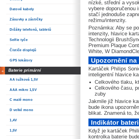
nízké, střední a vyso
vybere doporučenou in
Datové kabely
stačí jednoduše zapno
režimu/intenzity.
Zásuvky a zástrčky
Poznámka: Aby se po 
Držáky telefonů, tabletů
intenzity, hlavice ka
Technologii BrushSync
Selfie tyče
Premium Plaque Con
White, W DiamondCle
Čističe displejů
Upozornění na
GPS lokátory
Kartáček Philips Soni
Baterie primární
inteligentní hlavice k
AA tužková 1,5V
Celkového tlaku, kt
Celkového času, po 
AAA mikro 1,5V
zuby
C malé mono
Jakmile již hlavice k
bude ikona upozorněn
D velké mono
blikat. Znamená to, ž
1,4V
Indikátor bater
Když je kartáček Phil
1,5V
kontrolka baterie bude