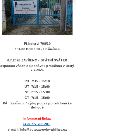
Přátelství 708/10
104 00 Praha 10 - Uhříněves
6.7.2026 ZAVŘENO - STÁTNÍ SVÁTEK
expedice všech objednávek proběhne v úterý
7.7.2026
PO 7:15 - 15:00
ÚT 7:15 -
15:00
ST 7:15 - 15:00
ČT 7:15 - 15:00
PÁ Zavřeno / výdej pouze po telefonické
dohodě
Informační linka:
+420 777 788 281
,
e-mail: info@autozarovky-philips.cz