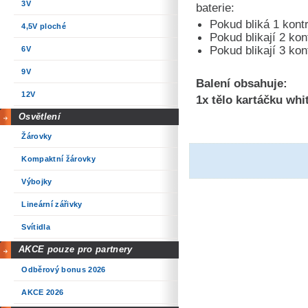
3V
baterie:
Pokud bliká 1 kontr
4,5V ploché
Pokud blikají 2 kon
Pokud blikají 3 kon
6V
9V
Balení obsahuje:
12V
1x tělo kartáčku whi
Osvětlení
Žárovky
Kompaktní žárovky
Výbojky
Lineární zářivky
Svítidla
AKCE pouze pro partnery
Odběrový bonus 2026
AKCE 2026