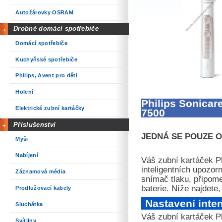
Autožárovky OSRAM
Drobné domácí spotřebiče
Domácí spotřebiče
Kuchyňské spotřebiče
Philips, Avent pro děti
Holení
Philips Sonicar
Elektrické zubní kartáčky
7500
Příslušenství
JEDNÁ SE POUZE O 
Myši
Nabíjení
Váš zubní kartáček P
inteligentních upozorn
Záznamová média
snímač tlaku, připome
baterie. Níže najdete
Prodlužovací kabely
Nastavení inten
Sluchátka
Váš zubní kartáček Ph
Svítilny