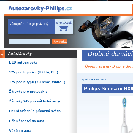
Nákupní košík je prázdný
Drobné domácí
Autožárovky
LED autožárovky
Úvodní strana
/
Drobné domá
12V podle patice (H7,H4,H1...)
zpět na seznam
12V podle typu (X-Treme, White...)
Philips Sonicare HX
Žárovky pro motocykly
Žárovky 24V pro nákladní vozy
Denní svícení a přídavná světla
Příslušenství do auta
Vůně do auta