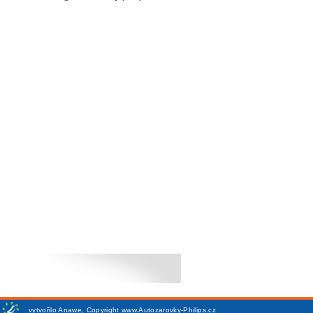
vytvořilo
Anawe
,
Copyright www.Autozarovky-Philips.cz