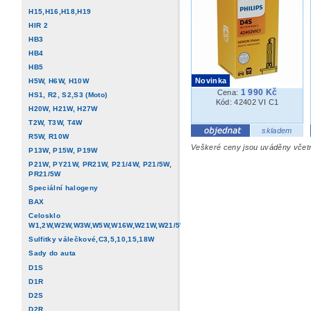
H15,H16,H18,H19
HIR 2
HB3
HB4
HB5
Novinka
H5W, H6W, H10W
1 990 Kč
Cena:
HS1, R2, S2,S3 (Moto)
Kód: 42402 VI C1
H20W, H21W, H27W
T2W, T3W, T4W
skladem
R5W, R10W
Veškeré ceny jsou uváděny vče
P13W, P15W, P19W
P21W, PY21W, PR21W, P21/4W, P21/5W,
PR21/5W
Speciální halogeny
BAX
Celosklo
W1,2W,W2W,W3W,W5W,W16W,W21W,W21/5W
Sulfitky válečkové,C3,5,10,15,18W
Sady do auta
D1S
D1R
D2S
D2R