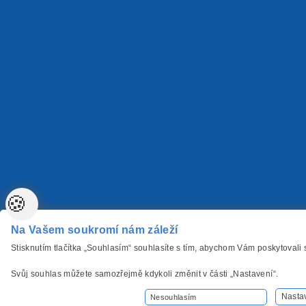
🍪
Na Vašem soukromí nám záleží
Stisknutím tlačítka „Souhlasím“ souhlasíte s tím, abychom Vám poskytovali
Svůj souhlas můžete samozřejmě kdykoli změnit v části „Nastavení“.
Nasta
Nesouhlasím