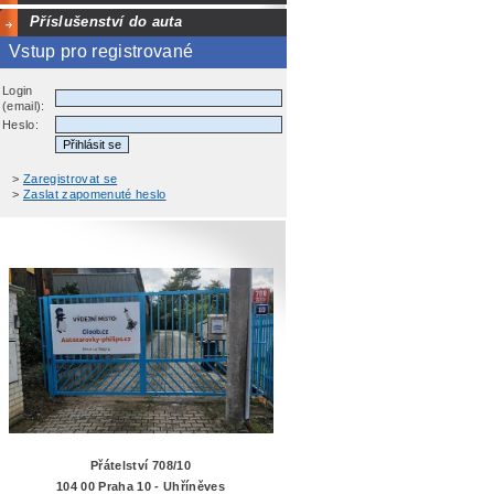
Příslušenství do auta
Vstup pro registrované
Login
(email):
Heslo:
>
Zaregistrovat se
>
Zaslat zapomenuté heslo
Přátelství 708/10
104 00 Praha 10 - Uhříněves