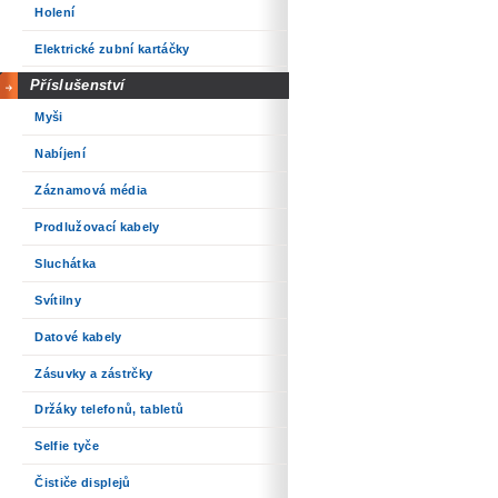
Holení
Elektrické zubní kartáčky
Příslušenství
Myši
Nabíjení
Záznamová média
Prodlužovací kabely
Sluchátka
Svítilny
Datové kabely
Zásuvky a zástrčky
Držáky telefonů, tabletů
Selfie tyče
Čističe displejů