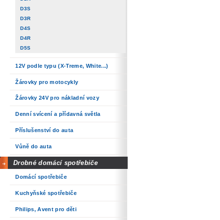
D3S
D3R
D4S
D4R
D5S
12V podle typu (X-Treme, White...)
Žárovky pro motocykly
Žárovky 24V pro nákladní vozy
Denní svícení a přídavná světla
Příslušenství do auta
Vůně do auta
Drobné domácí spotřebiče
Domácí spotřebiče
Kuchyňské spotřebiče
Philips, Avent pro děti