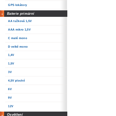
GPS lokátory
Baterie primární
AA tužková 1,5V
AAA mikro 1,5V
C malé mono
D velké mono
1,4V
1,5V
3V
4,5V ploché
6V
9V
12V
Osvětlení