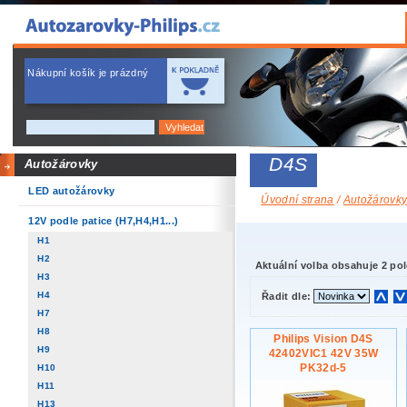
Nákupní košík je prázdný
D4S
Autožárovky
LED autožárovky
Úvodní strana
/
Autožárovk
12V podle patice (H7,H4,H1...)
H1
H2
Aktuální volba obsahuje 2 pol
H3
H4
Řadit dle:
H7
H8
Philips Vision D4S
H9
42402VIC1 42V 35W
PK32d-5
H10
H11
H13