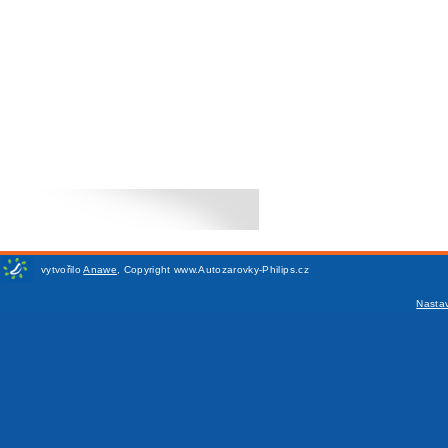
vytvořilo
Anawe
,
Copyright www.Autozarovky-Philips.cz
Nasta