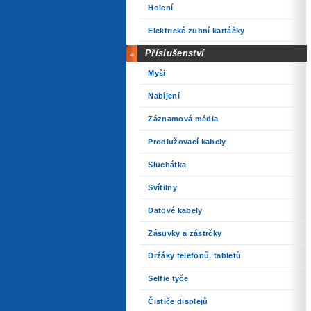
Holení
Elektrické zubní kartáčky
Příslušenství
Myši
Nabíjení
Záznamová média
Prodlužovací kabely
Sluchátka
Svítilny
Datové kabely
Zásuvky a zástrčky
Držáky telefonů, tabletů
Selfie tyče
Čističe displejů