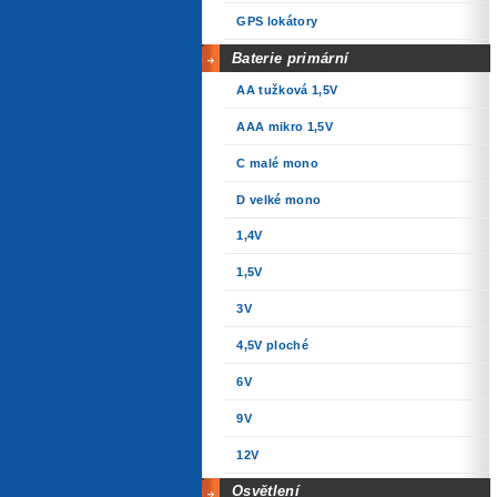
GPS lokátory
Baterie primární
AA tužková 1,5V
AAA mikro 1,5V
C malé mono
D velké mono
1,4V
1,5V
3V
4,5V ploché
6V
9V
12V
Osvětlení