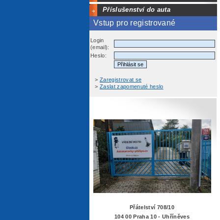
Příslušenství do auta
Vstup pro registrované
Login
(email):
Heslo:
>
Zaregistrovat se
>
Zaslat zapomenuté heslo
Přátelství 708/10
104 00 Praha 10 - Uhříněves