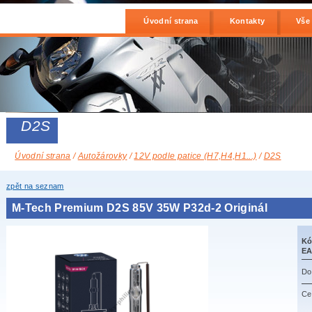
Úvodní strana
Kontakty
Vše
D2S
Úvodní strana
/
Autožárovky
/
12V podle patice (H7,H4,H1...)
/
D2S
zpět na seznam
M-Tech Premium D2S 85V 35W P32d-2 Originál
Kó
EA
Do
Ce