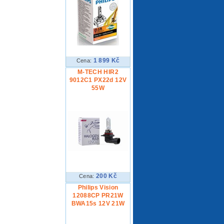
1 899 Kč
Cena:
M-TECH HIR2
9012C1 PX22d 12V
55W
200 Kč
Cena:
Philips Vision
12088CP PR21W
BWA15s 12V 21W