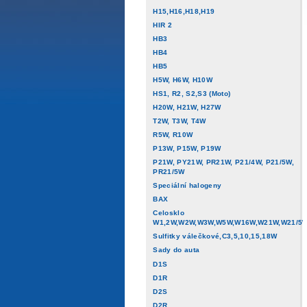
H15,H16,H18,H19
HIR 2
HB3
HB4
HB5
H5W, H6W, H10W
HS1, R2, S2,S3 (Moto)
H20W, H21W, H27W
T2W, T3W, T4W
R5W, R10W
P13W, P15W, P19W
P21W, PY21W, PR21W, P21/4W, P21/5W,
PR21/5W
Speciální halogeny
BAX
Celosklo
W1,2W,W2W,W3W,W5W,W16W,W21W,W21/5
Sulfitky válečkové,C3,5,10,15,18W
Sady do auta
D1S
D1R
D2S
D2R