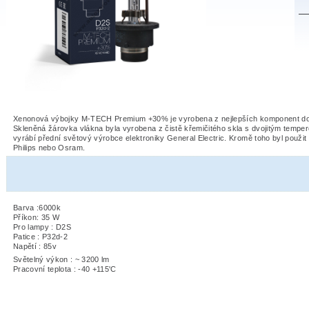
Xenonová výbojky M-TECH Premium +30% je vyrobena z nejlepších komponent do
Skleněná žárovka vlákna byla vyrobena z čistě křemičitého skla s dvojitým tempe
vyrábí přední světový výrobce elektroniky General Electric. Kromě toho byl použit U
Philips nebo Osram.
Barva :6000k
Příkon: 35 W
W
Pro lampy : D2S
Patice : P32d-2
Napětí : 85v
Světelný výkon : ~ 3200 lm
Pracovní teplota : -40 +115'C