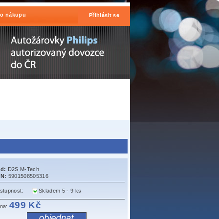
 o nákupu
Přihlásit se
d:
D2S M-Tech
N:
5901508505316
stupnost:
Skladem 5 - 9 ks
499 Kč
na: