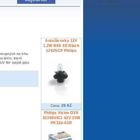
Autožárovky 12V
1,2W BX8 4D Black
12625CP Philips
stupných na trhu.
rováním, které
V filtr stejně jako
29 Kč
Cena:
Philips Vision D3R
42306VIC1 42V 35W
PK32d-63R