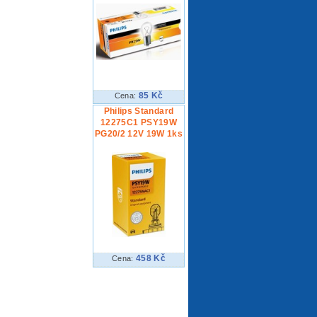
85 Kč
Cena:
Philips Standard
12275C1 PSY19W
PG20/2 12V 19W 1ks
458 Kč
Cena: