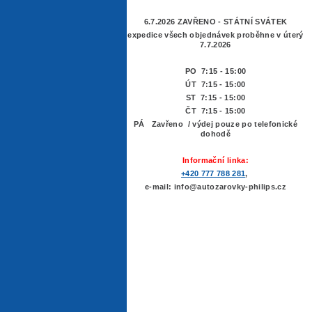
6.7.2026 ZAVŘENO - STÁTNÍ SVÁTEK
expedice všech objednávek proběhne v úterý
7.7.2026
PO 7:15 - 15:00
ÚT 7:15 -
15:00
ST 7:15 - 15:00
ČT 7:15 - 15:00
PÁ Zavřeno / výdej pouze po telefonické
dohodě
Informační linka:
+420 777 788 281
,
e-mail: info@autozarovky-philips.cz