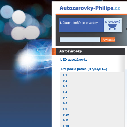
Nákupní košík je prázdný
Autožárovky
LED autožárovky
12V podle patice (H7,H4,H1...)
H1
H2
H3
H4
H7
H8
H9
H10
H11
H13