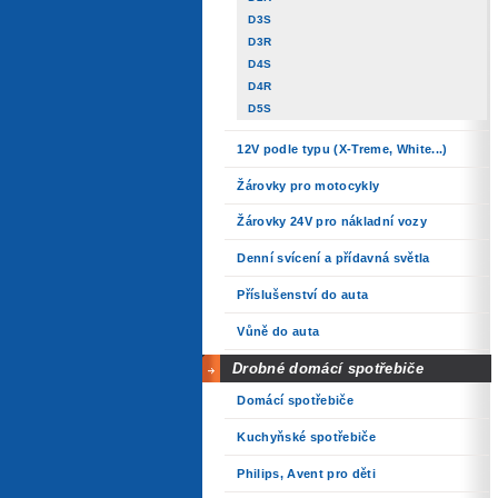
D3S
D3R
D4S
D4R
D5S
12V podle typu (X-Treme, White...)
Žárovky pro motocykly
Žárovky 24V pro nákladní vozy
Denní svícení a přídavná světla
Příslušenství do auta
Vůně do auta
Drobné domácí spotřebiče
Domácí spotřebiče
Kuchyňské spotřebiče
Philips, Avent pro děti