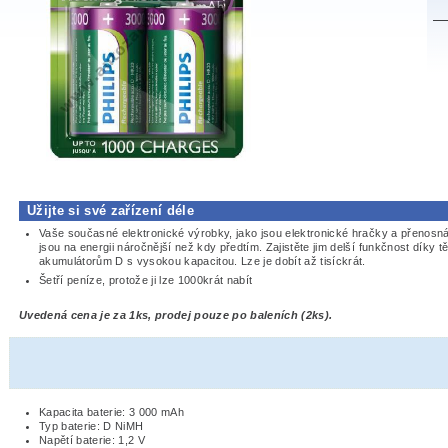
Užijte si své zařízení déle
Vaše současné elektronické výrobky, jako jsou elektronické hračky a přenosná
jsou na energii náročnější než kdy předtím. Zajistěte jim delší funkčnost díky 
akumulátorům D s vysokou kapacitou. Lze je dobít až tisíckrát.
Šetří peníze, protože ji lze 1000krát nabít
Uvedená cena je za 1ks, prodej pouze po baleních (2ks).
Kapacita baterie: 3 000 mAh
Typ baterie: D NiMH
Napětí baterie: 1,2 V