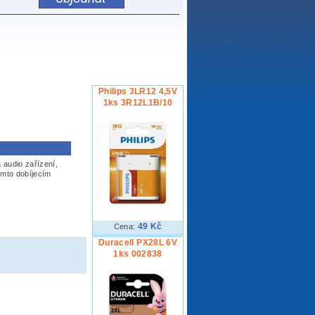
Philips 3LR12 4,5V
1ks 3R12L1B/10
 audio zařízení,
těmto dobíjecím
49 Kč
Cena:
Duracell PX28L 6V
1ks 002838