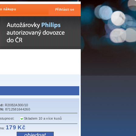
 o nákupu
Přihlásit se
d:
R20B2A300/10
N:
8712581644260
stupnost:
Skladem 10 a více kusů
179 Kč
na: