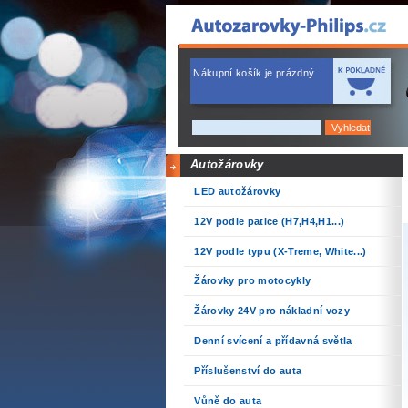
Nákupní košík je prázdný
Autožárovky
LED autožárovky
12V podle patice (H7,H4,H1...)
12V podle typu (X-Treme, White...)
Žárovky pro motocykly
Žárovky 24V pro nákladní vozy
Denní svícení a přídavná světla
Příslušenství do auta
Vůně do auta