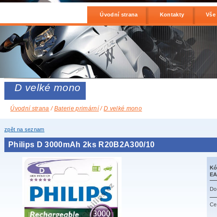
Úvodní strana
Kontakty
Vše
D velké mono
Úvodní strana
/
Baterie primární
/
D velké mono
zpět na seznam
Philips D 3000mAh 2ks R20B2A300/10
Kó
EA
Do
Ce