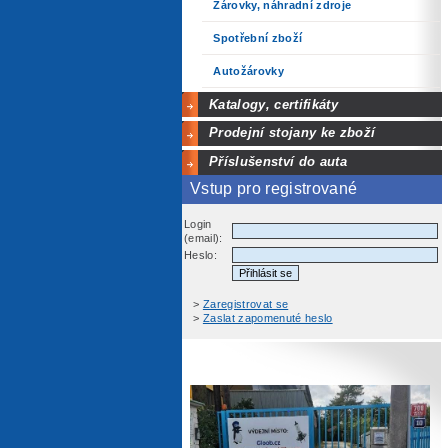
Žárovky, náhradní zdroje
Spotřební zboží
Autožárovky
Katalogy, certifikáty
Prodejní stojany ke zboží
Příslušenství do auta
Vstup pro registrované
Login
(email):
Heslo:
>
Zaregistrovat se
>
Zaslat zapomenuté heslo