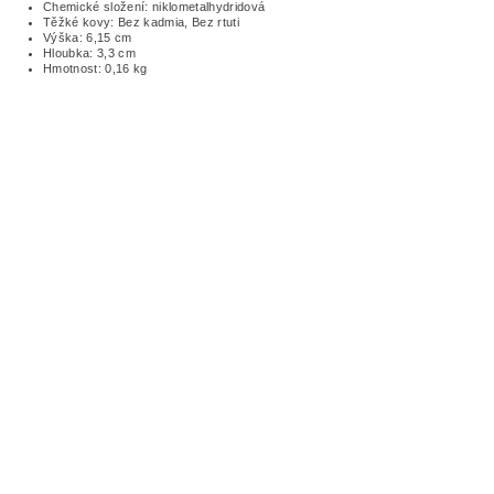
Chemické složení: niklometalhydridová
Těžké kovy: Bez kadmia, Bez rtuti
Výška: 6,15 cm
Hloubka: 3,3 cm
Hmotnost: 0,16 kg