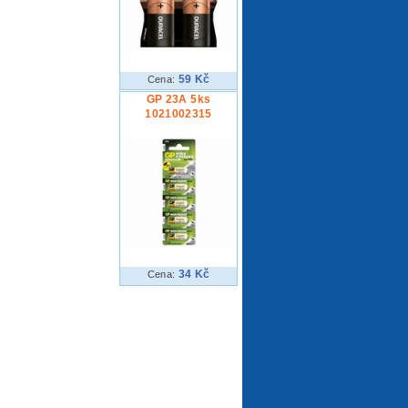
59 Kč
Cena:
GP 23A 5ks
1021002315
34 Kč
Cena: