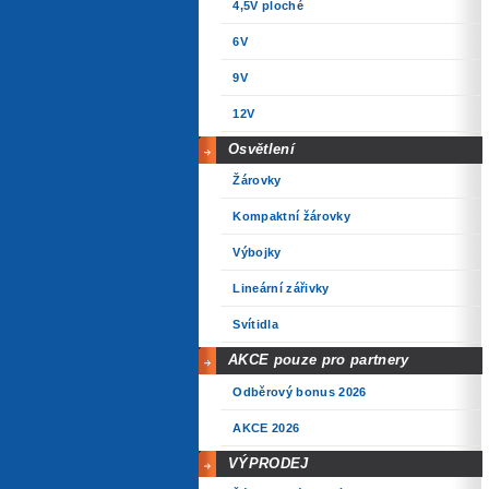
4,5V ploché
6V
9V
12V
Osvětlení
Žárovky
Kompaktní žárovky
Výbojky
Lineární zářivky
Svítidla
AKCE pouze pro partnery
Odběrový bonus 2026
AKCE 2026
VÝPRODEJ