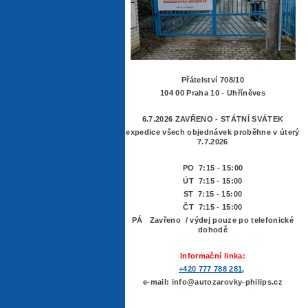
Přátelství 708/10
104 00 Praha 10 - Uhříněves
6.7.2026 ZAVŘENO - STÁTNÍ SVÁTEK
expedice všech objednávek proběhne v úterý
7.7.2026
PO 7:15 - 15:00
ÚT 7:15 -
15:00
ST 7:15 - 15:00
ČT 7:15 - 15:00
PÁ Zavřeno / výdej pouze po telefonické
dohodě
Informační linka:
+420 777 788 281
,
e-mail: info@autozarovky-philips.cz