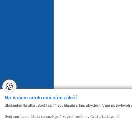
🍪
Na Vašem soukromí nám záleží
Stisknutím tlačítka „Souhlasím“ souhlasíte s tím, abychom Vám poskytovali
Svůj souhlas můžete samozřejmě kdykoli změnit v části „Nastavení“.
vytvořilo
Anawe
,
Copyright www.Autozarovky-P