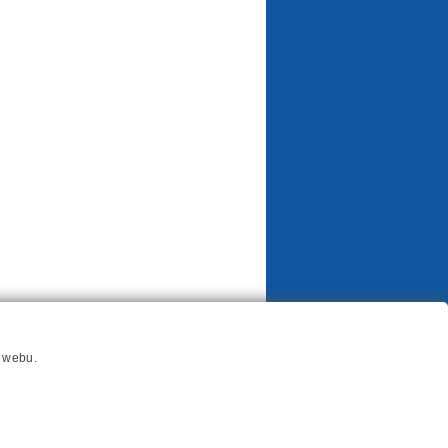
í webu.
Odběrový bonus 2026
Ochrana osobních údajů