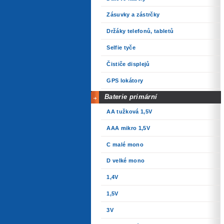
Zásuvky a zástrčky
Držáky telefonů, tabletů
Selfie tyče
Čističe displejů
GPS lokátory
Baterie primární
AA tužková 1,5V
AAA mikro 1,5V
C malé mono
D velké mono
1,4V
1,5V
3V