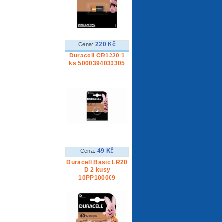
220 Kč
Cena:
Duracell CR1220 1
ks 5000394030305
49 Kč
Cena:
Duracell Basic LR20
D 2 kusy
10PP100009