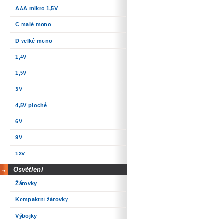
AAA mikro 1,5V
C malé mono
D velké mono
1,4V
1,5V
3V
4,5V ploché
6V
9V
12V
Osvětlení
Žárovky
Kompaktní žárovky
Výbojky