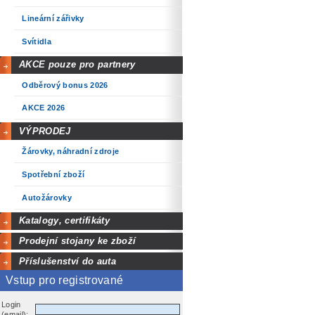
Lineární zářivky
Svítidla
AKCE pouze pro partnery
Odběrový bonus 2026
AKCE 2026
VÝPRODEJ
Žárovky, náhradní zdroje
Spotřební zboží
Autožárovky
Katalogy, certifikáty
Prodejní stojany ke zboží
Příslušenství do auta
Vstup pro registrované
Login
(email):