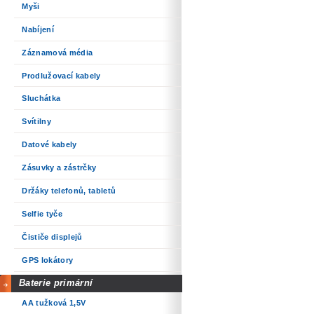
Myši
Nabíjení
Záznamová média
Prodlužovací kabely
Sluchátka
Svítilny
Datové kabely
Zásuvky a zástrčky
Držáky telefonů, tabletů
Selfie tyče
Čističe displejů
GPS lokátory
Baterie primární
AA tužková 1,5V