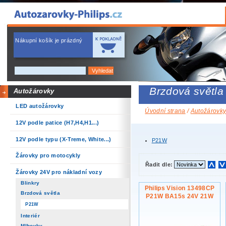
Nákupní košík je prázdný
Brzdová světla
Autožárovky
LED autožárovky
Úvodní strana
/
Autožárovk
12V podle patice (H7,H4,H1...)
12V podle typu (X-Treme, White...)
P21W
Žárovky pro motocykly
Řadit dle:
Žárovky 24V pro nákladní vozy
Blinkry
Philips Vision 13498CP
Brzdová světla
P21W BA15s 24V 21W
P21W
Interiér
Mlhovky