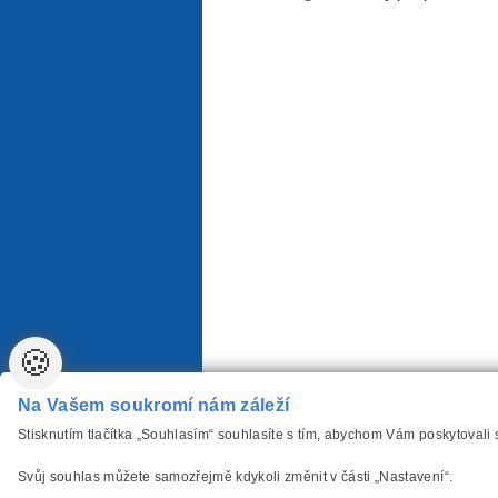
🍪
Na Vašem soukromí nám záleží
Stisknutím tlačítka „Souhlasím“ souhlasíte s tím, abychom Vám poskytovali
Svůj souhlas můžete samozřejmě kdykoli změnit v části „Nastavení“.
vytvořilo
Anawe
,
Copyright www.Autozarovky-P