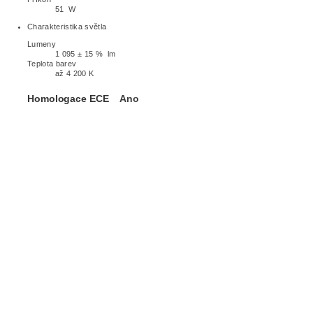
51 W
Charakteristika světla
Lumeny
1 095 ± 15 % lm
Teplota barev
až 4 200 K
Homologace ECE
Ano