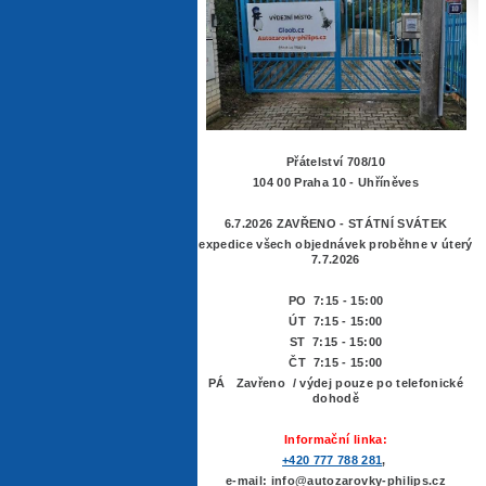
Přátelství 708/10
104 00 Praha 10 - Uhříněves
6.7.2026 ZAVŘENO - STÁTNÍ SVÁTEK
expedice všech objednávek proběhne v úterý
7.7.2026
PO 7:15 - 15:00
ÚT 7:15 -
15:00
ST 7:15 - 15:00
ČT 7:15 - 15:00
PÁ Zavřeno / výdej pouze po telefonické
dohodě
Informační linka:
+420 777 788 281
,
e-mail: info@autozarovky-philips.cz