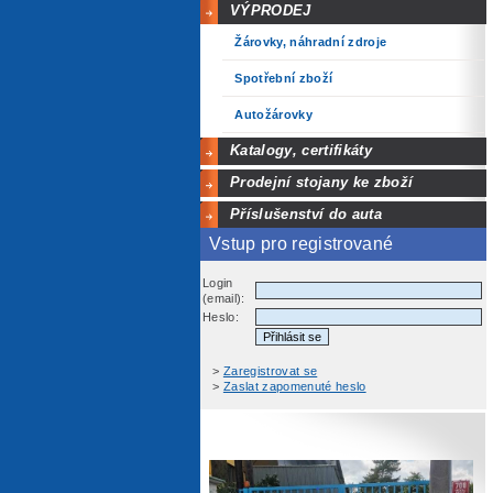
VÝPRODEJ
Žárovky, náhradní zdroje
Spotřební zboží
Autožárovky
Katalogy, certifikáty
Prodejní stojany ke zboží
Příslušenství do auta
Vstup pro registrované
Login
(email):
Heslo:
>
Zaregistrovat se
>
Zaslat zapomenuté heslo