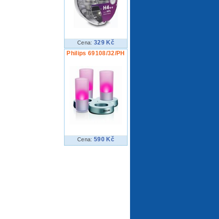
329 Kč
Cena:
Philips 69108/32/PH
590 Kč
Cena: