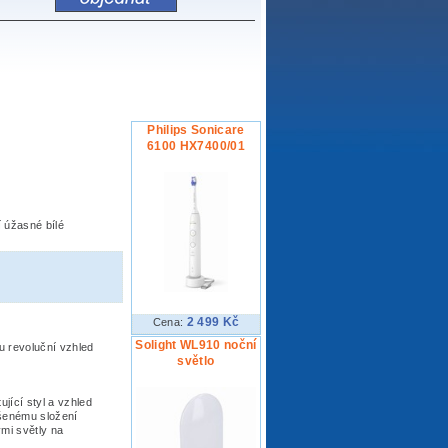
Philips Sonicare
6100 HX7400/01
í úžasné bílé
2 499 Kč
Cena:
Solight WL910 noční
u revoluční vzhled
světlo
ující styl a vzhled
pšenému složení
mi světly na