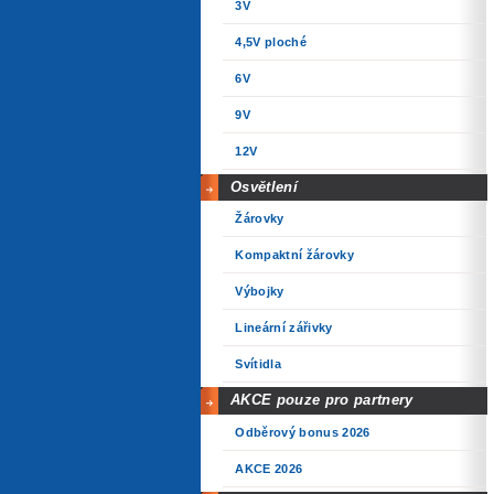
3V
4,5V ploché
6V
9V
12V
Osvětlení
Žárovky
Kompaktní žárovky
Výbojky
Lineární zářivky
Svítidla
AKCE pouze pro partnery
Odběrový bonus 2026
AKCE 2026