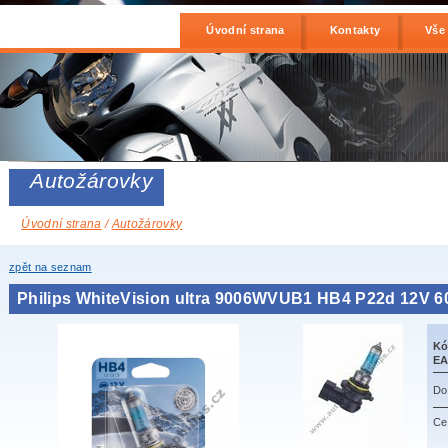
Úvodní strana
Kontakty
Vše
Autožárovky
Úvodní strana
/
Autožárovky
zpět na seznam
Philips WhiteVision ultra 9006WVUB1 HB4 P22d 12V 
Kó
EA
Do
Ce