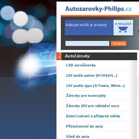
Nákupní košík je prázdný
Autožárovky
LED autožárovky
12V podle patice (H7,H4,H1...)
12V podle typu (X-Treme, White...)
Žárovky pro motocykly
Žárovky 24V pro nákladní vozy
Denní svícení a přídavná světla
Příslušenství do auta
Vůně do auta