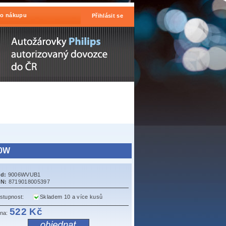
 o nákupu
Přihlásit se
60W
d:
9006WVUB1
N:
8719018005397
stupnost:
Skladem 10 a více kusů
522 Kč
na: