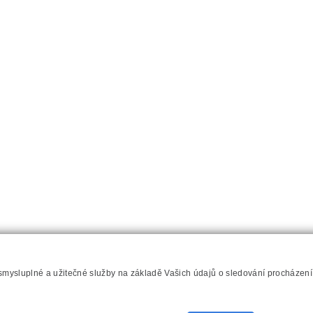
 smysluplné a užitečné služby na základě Vašich údajů o sledování procházen
hilips.cz