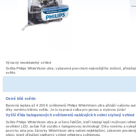
Výrazný neodolatelný vzhled
Světla Philips WhiteVision ultra, vybavená povrchem nejnovějšího složení, přinášej
světlo.
Ostré bílé světlo
Barevná teplota až 4 200 K světlometů Philips WhiteVision ultra přináší vašemu aut
díky ostrému bílému světlu. Je to ta pravá volba pro jasnou a stylovou jízdu!
Vyšší třída halogenových světlometů nabízejících velmi stylový vzhled
Světlo Philips WhiteVision ultra je určeno řidičům, kteří hledají lepší možnosti reflekt
osvětlení LED, avšak řídí vozidlo s halogenovou technologií. Díky novému a vyle
povrchu skla jsou žárovky WhiteVision ultra našimi nejbělejšími, zákonem povolený
silnici, které přinášejí nádherný vzhled reflektoru světlometu.