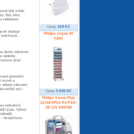
asné bílé světlo
pisy. Bez toho,
u viditelnost.
199 Kč
Cena:
azně zlepšují
Philips stojan 40
s funkčností,
háků
rmou danou zákonem
 viditelný.
 vozovce před
zované geometrii
 vrstvě a
 v oblasti zákonem
a skvělý styl i
5 000 Kč
Cena:
Philips Vision Plus
12342VPS2 H4 P43t-
ten nefunkční.
38 12V 60/55W
ější jízdu. Výhod
nákladů,
í – bezpečnost.