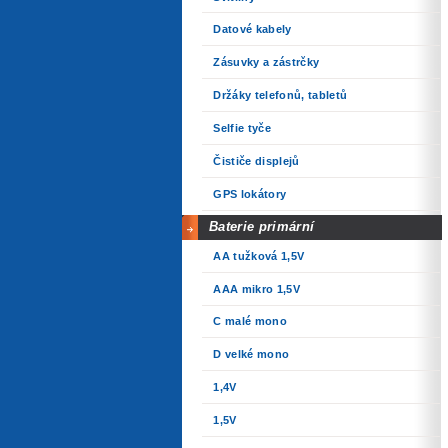
Datové kabely
Zásuvky a zástrčky
Držáky telefonů, tabletů
Selfie tyče
Čističe displejů
GPS lokátory
Baterie primární
AA tužková 1,5V
AAA mikro 1,5V
C malé mono
D velké mono
1,4V
1,5V