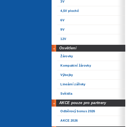
3V
4,5V ploché
6V
9V
12V
Osvětlení
Žárovky
Kompaktní žárovky
Výbojky
Lineární zářivky
Svítidla
AKCE pouze pro partnery
Odběrový bonus 2026
AKCE 2026