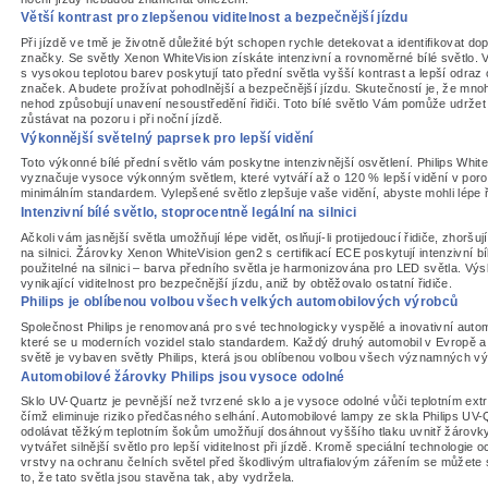
Větší kontrast pro zlepšenou viditelnost a bezpečnější jízdu
Při jízdě ve tmě je životně důležité být schopen rychle detekovat a identifikovat do
značky. Se světly Xenon WhiteVision získáte intenzivní a rovnoměrné bílé světlo. 
s vysokou teplotou barev poskytují tato přední světla vyšší kontrast a lepší odraz
značek. A budete prožívat pohodlnější a bezpečnější jízdu. Skutečností je, že mn
nehod způsobují unavení nesoustředění řidiči. Toto bílé světlo Vám pomůže udržet
zůstávat na pozoru i při noční jízdě.
Výkonnější světelný paprsek pro lepší vidění
Toto výkonné bílé přední světlo vám poskytne intenzivnější osvětlení. Philips Whit
vyznačuje vysoce výkonným světlem, které vytváří až o 120 % lepší vidění v poro
minimálním standardem. Vylepšené světlo zlepšuje vaše vidění, abyste mohli lépe ří
Intenzivní bílé světlo, stoprocentně legální na silnici
Ačkoli vám jasnější světla umožňují lépe vidět, oslňují-li protijedoucí řidiče, zhoršu
na silnici. Žárovky Xenon WhiteVision gen2 s certifikací ECE poskytují intenzivní bí
použitelné na silnici – barva předního světla je harmonizována pro LED světla. Výs
vynikající viditelnost pro bezpečnější jízdu, aniž by obtěžovalo ostatní řidiče.
Philips je oblíbenou volbou všech velkých automobilových výrobců
Společnost Philips je renomovaná pro své technologicky vyspělé a inovativní autom
které se u moderních vozidel stalo standardem. Každý druhý automobil v Evropě a 
světě je vybaven světly Philips, která jsou oblíbenou volbou všech významných v
Automobilové žárovky Philips jsou vysoce odolné
Sklo UV-Quartz je pevnější než tvrzené sklo a je vysoce odolné vůči teplotním ex
čímž eliminuje riziko předčasného selhání. Automobilové lampy ze skla Philips UV
odolávat těžkým teplotním šokům umožňují dosáhnout vyššího tlaku uvnitř žárovk
vytvářet silnější světlo pro lepší viditelnost při jízdě. Kromě speciální technologie
vrstvy na ochranu čelních světel před škodlivým ultrafialovým zářením se můžete 
to, že tato světla jsou stavěna tak, aby vydržela.