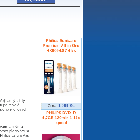
Philips Sonicare
Premium All-in-One
HX9094/87 4 ks
ejí jasný a bílý
ejné teplotě
1 099 Kč
Cena:
ašich xenonových
PHILIPS DVD+R
4,7GB 120min 1-16x
speed
d vámi jasným a
cesty před vámi si
Philips už pro Vás