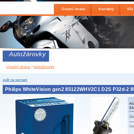
Úvodní strana
Kontakty
Vše
Autožárovky
Úvodní strana
/
Autožárovky
zpět na seznam
Philips WhiteVision gen2 85122WHV2C1 D2S P32d-2 
Kó
EA
Do
Ce