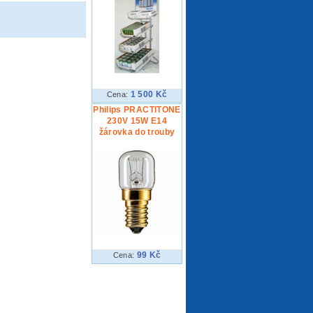
1 500 Kč
Cena:
Philips PRACTITONE
230V 15W E14
žárovka do trouby
99 Kč
Cena: