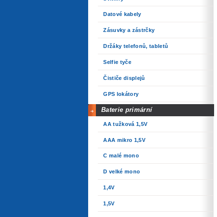
Datové kabely
Zásuvky a zástrčky
Držáky telefonů, tabletů
Selfie tyče
Čističe displejů
GPS lokátory
Baterie primární
AA tužková 1,5V
AAA mikro 1,5V
C malé mono
D velké mono
1,4V
1,5V