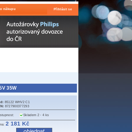
 o nákupu
Přihlásit se
85V 35W
d:
85122 WHV2 C1
N:
8727900377293
stupnost:
Skladem 2 - 4 ks
2 181 Kč
na: