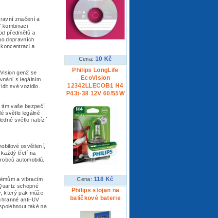
pravní značení a
V kombinaci
 od předmětů a
oho dopravních
 koncentraci a
10 Kč
Cena:
Philips LongLife
eVision gen2 se
EcoVision
vnání s legálním
12342LLECOB1 H4
dit své vozidlo.
P43t-38 12V 60/55W
jí tím vaše bezpečí
lé světlo legálně
ledné světlo nabízí
obilové osvětlení,
každý třetí na
ýrobců automobilů.
118 Kč
Cena:
trémům a vibracím,
-Quartz schopné
Philips stojan na
y, který pak může
balíčkové baterie
 ochranné anti-UV
spolehnout také na