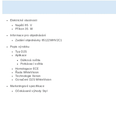
Elektrické vlastnosti
Napětí 85 V
Příkon 35 W
Informace pro objednávání
Zadání objednávky 85122WHV2C1
Popis výrobku
Typ D2S
Aplikace
Dálková světla
Potkávací světla
Homologace ECE
Řada WhiteVision
Technologie Xenon
Označení D2S WhiteVision
Marketingové specifikace
Očekávané výhody Styl