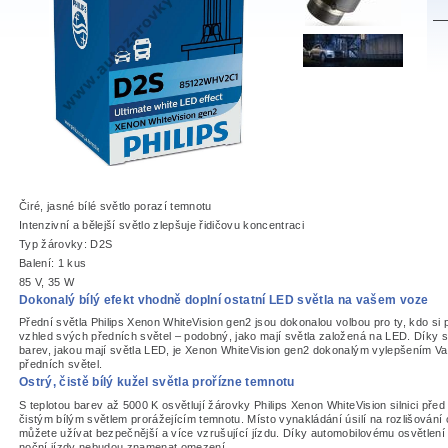
Čiré, jasné bílé světlo porazí temnotu
Intenzivní a bělejší světlo zlepšuje řidičovu koncentraci
Typ žárovky: D2S
Balení: 1 kus
85 V, 35 W
Dokonalý bílý efekt vhodně doplní ostatní LED světla na vašem voze
Přední světla Philips Xenon WhiteVision gen2 jsou dokonalou volbou pro ty, kdo si př
vzhled svých předních světel – podobný, jako mají světla založená na LED. Díky st
barev, jakou mají světla LED, je Xenon WhiteVision gen2 dokonalým vylepšením V
předních světel.
Ostrý, čistě bílý kužel světla prořízne temnotu
S teplotou barev až 5000 K osvětlují žárovky Philips Xenon WhiteVision silnici pře
čistým bílým světlem prorážejícím temnotu. Místo vynakládání úsilí na rozlišování 
můžete užívat bezpečnější a více vzrušující jízdu. Díky automobilovému osvětlení 
noční jízdy nebudou znamenat omezení.