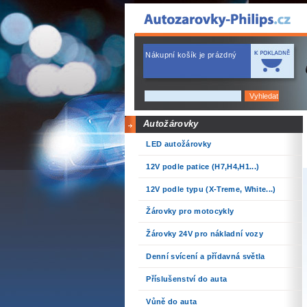
Nákupní košík je prázdný
Autožárovky
LED autožárovky
12V podle patice (H7,H4,H1...)
12V podle typu (X-Treme, White...)
Žárovky pro motocykly
Žárovky 24V pro nákladní vozy
Denní svícení a přídavná světla
Příslušenství do auta
Vůně do auta