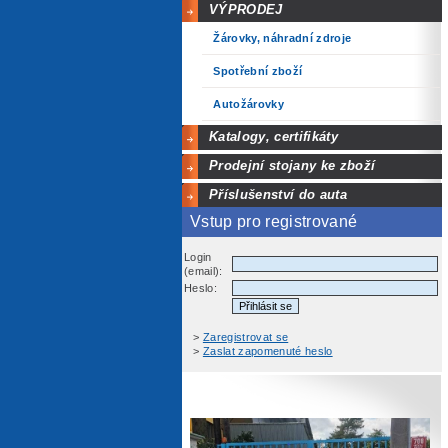
VÝPRODEJ
Žárovky, náhradní zdroje
Spotřební zboží
Autožárovky
Katalogy, certifikáty
Prodejní stojany ke zboží
Příslušenství do auta
Vstup pro registrované
Login
(email):
Heslo:
>
Zaregistrovat se
>
Zaslat zapomenuté heslo