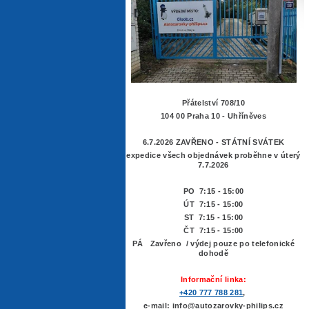
Přátelství 708/10
104 00 Praha 10 - Uhříněves
6.7.2026 ZAVŘENO - STÁTNÍ SVÁTEK
expedice všech objednávek proběhne v úterý
7.7.2026
PO 7:15 - 15:00
ÚT 7:15 -
15:00
ST 7:15 - 15:00
ČT 7:15 - 15:00
PÁ Zavřeno / výdej pouze po telefonické
dohodě
Informační linka:
+420 777 788 281
,
e-mail: info@autozarovky-philips.cz