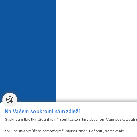
🍪
Na Vašem soukromí nám záleží
Stisknutím tlačítka „Souhlasím“ souhlasíte s tím, abychom Vám poskytovali
Svůj souhlas můžete samozřejmě kdykoli změnit v části „Nastavení“.
vytvořilo
Anawe
,
Copyright www.Autozarovky-P