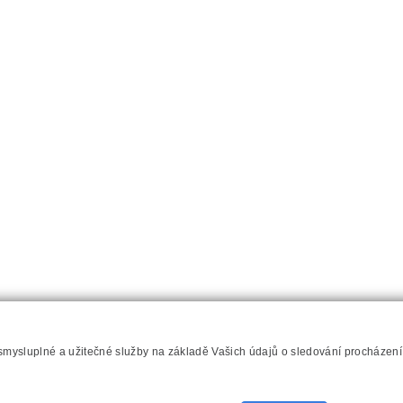
 smysluplné a užitečné služby na základě Vašich údajů o sledování procházen
hilips.cz