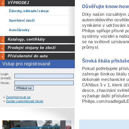
VÝPRODEJ
Důvěřujte know-how 
Žárovky, náhradní zdroje
Díky našim rozsáhlým 
automobilového osvětlen
Spotřební zboží
vynikáme v udržování s
Autožárovky
Philips splňuje přísné 
systémy vozidel a nabízí
Katalogy, certifikáty
se na světově uznávané
průmysl.
Prodejní stojany ke zboží
Příslušenství do auta
Široká škála přísluš
Vstup pro registrované
Pokud potřebujete přísl
zahrnuje širokou škálu
Login
(email):
dokonalé mechanické uc
Heslo:
CANbus 3 v 1, které úči
desce, zhasínání světel 
vyžaduje další příslušen
>
Zaregistrovat se
Philips.com/roadlegalL
>
Zaslat zapomenuté heslo