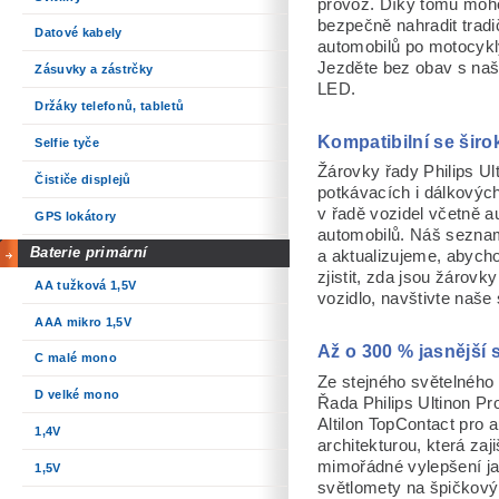
provoz. Díky tomu moho
bezpečně nahradit tradi
Datové kabely
automobilů po motocykl
Jezděte bez obav s naš
Zásuvky a zástrčky
LED.
Držáky telefonů, tabletů
Kompatibilní se šir
Selfie tyče
Žárovky řady Philips Ul
Čističe displejů
potkávacích i dálkových
v řadě vozidel včetně 
GPS lokátory
automobilů. Náš seznam
Baterie primární
a aktualizujeme, abycho
zjistit, zda jsou žárov
AA tužková 1,5V
vozidlo, navštivte naše
AAA mikro 1,5V
Až o 300 % jasnější s
C malé mono
Ze stejného světelného
D velké mono
Řada Philips Ultinon P
Altilon TopContact pro 
1,4V
architekturou, která za
mimořádné vylepšení ja
1,5V
světlomety na špičkový