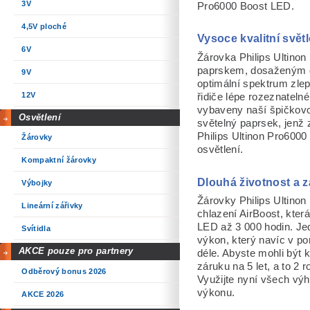
3V
Pro6000 Boost LED.
4,5V ploché
Vysoce kvalitní svět
6V
Žárovka Philips Ultino
paprskem, dosaženým dí
9V
optimální spektrum zlep
12V
řidiče lépe rozeznateln
vybaveny naší špičkovou
Osvětlení
světelný paprsek, jenž 
Philips Ultinon Pro6000
Žárovky
osvětlení.
Kompaktní žárovky
Dlouhá životnost a 
Výbojky
Žárovky Philips Ultinon
Lineární zářivky
chlazení AirBoost, která
LED až 3 000 hodin. Jed
Svítidla
výkon, který navíc v p
AKCE pouze pro partnery
déle. Abyste mohli být k
záruku na 5 let, a to 2
Odběrový bonus 2026
Využijte nyní všech výho
výkonu.
AKCE 2026