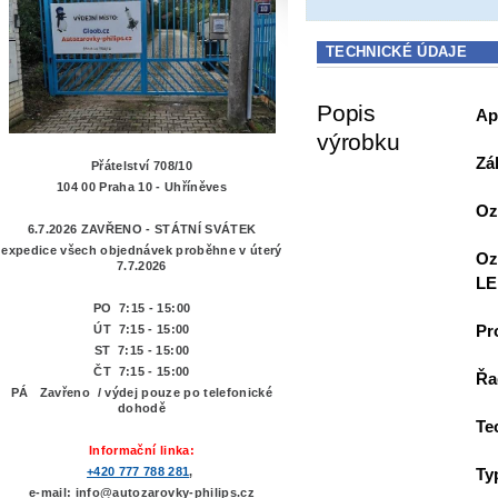
TECHNICKÉ ÚDAJE
Popis
Ap
výrobku
Zá
Přátelství 708/10
104 00 Praha 10 - Uhříněves
Oz
6.7.2026 ZAVŘENO - STÁTNÍ SVÁTEK
expedice všech objednávek proběhne v úterý
Oz
7.7.2026
LE
PO 7:15 - 15:00
Pr
ÚT 7:15 -
15:00
ST 7:15 - 15:00
ČT 7:15 - 15:00
Řa
PÁ Zavřeno / výdej pouze po telefonické
dohodě
Te
Informační linka:
Ty
+420 777 788 281
,
e-mail: info@autozarovky-philips.cz