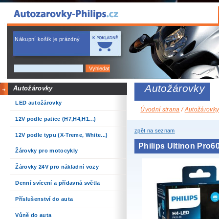
Nákupní košík je prázdný
Autožárovky
Autožárovky
LED autožárovky
Úvodní strana
/
Autožárovk
12V podle patice (H7,H4,H1...)
zpět na seznam
12V podle typu (X-Treme, White...)
Philips Ultinon Pro
Žárovky pro motocykly
Žárovky 24V pro nákladní vozy
Denní svícení a přídavná světla
Příslušenství do auta
Vůně do auta