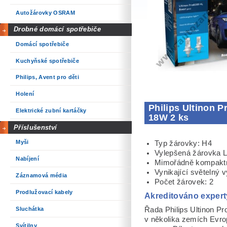
Autožárovky OSRAM
Drobné domácí spotřebiče
Domácí spotřebiče
Kuchyňské spotřebiče
Philips, Avent pro děti
Holení
Philips Ultinon 
Elektrické zubní kartáčky
18W 2 ks
Příslušenství
Myši
Typ žárovky: H4
Vylepšená žárovka LE
Nabíjení
Mimořádně kompaktn
Vynikající světelný 
Záznamová média
Počet žárovek: 2
Prodlužovací kabely
Akreditováno exper
Sluchátka
Řada Philips Ultinon Pr
v několika zemích Evrop
Svítilny