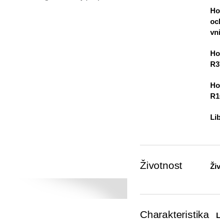
Ho
oc
vni
Ho
R3
Ho
R1
Li
Životnost
Ži
Charakteristika