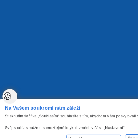
🍪
Na Vašem soukromí nám záleží
Stisknutím tlačítka „Souhlasím“ souhlasíte s tím, abychom Vám poskytovali
Svůj souhlas můžete samozřejmě kdykoli změnit v části „Nastavení“.