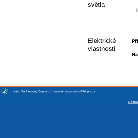
světla
T
Elektrické
Př
vlastnosti
Na
vytvořilo
Anawe
,
Copyright www.Autozarovky-Philips.cz
Nasta