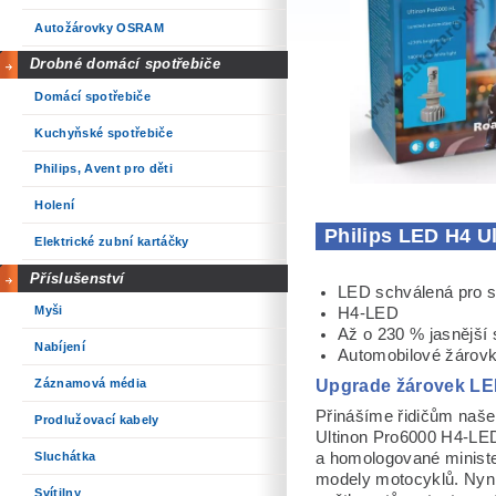
Autožárovky OSRAM
Drobné domácí spotřebiče
Domácí spotřebiče
Kuchyňské spotřebiče
Philips, Avent pro děti
Holení
Philips LED H4 U
Elektrické zubní kartáčky
Příslušenství
LED schválená pro si
Myši
H4-LED
Až o 230 % jasnější 
Nabíjení
Automobilové žárov
Upgrade žárovek LED
Záznamová média
Přinášíme řidičům naše
Prodlužovací kabely
Ultinon Pro6000 H4-LED
Sluchátka
a homologované ministe
modely motocyklů. Nyn
Svítilny