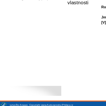
vlastnosti
Ro
Jm
[V]
vytvořilo
Anawe
,
Copyright www.Autozarovky-Philips.cz