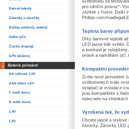
světlometů za testovan
pro silniční provoz*. Vy
Datové kabely
zážitek z řízení. Další
Philips.com/roadlegalL
Zásuvky a zástrčky
Držáky telefonů, tabletů
Teplota barev připom
Selfie tyče
Díky barevné teplotě až
LED jasné bílé světlo. 
Čističe displejů
a kontrast je vylepšen
únavě a namáhání očí, t
GPS lokátory
Baterie primární
Kompaktní provedení
AA tužková 1,5V
Zcela nové provedení ž
světlometech málo míst
AAA mikro 1,5V
ovladači je instalace s
C malé mono
jsou kompatibilní s řa
naleznete na stránkách
D velké mono
Vyrobená tak, že vyd
1,4V
Chcete jasné a stylové 
1,5V
žárovky. Žárovky LED ge