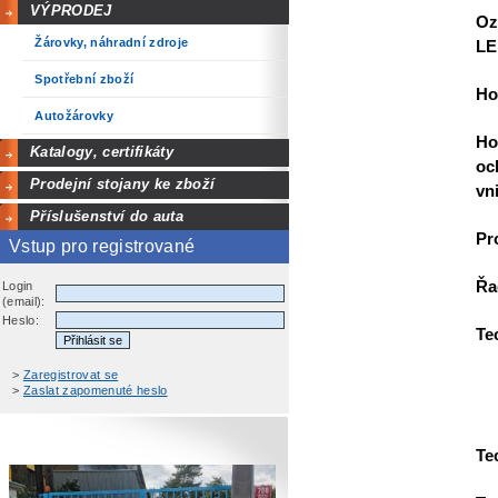
VÝPRODEJ
Oz
Žárovky, náhradní zdroje
LE
Spotřební zboží
Ho
Autožárovky
Ho
Katalogy, certifikáty
oc
Prodejní stojany ke zboží
vni
Příslušenství do auta
Pr
Vstup pro registrované
Řa
Login
(email):
Heslo:
Te
>
Zaregistrovat se
>
Zaslat zapomenuté heslo
Te