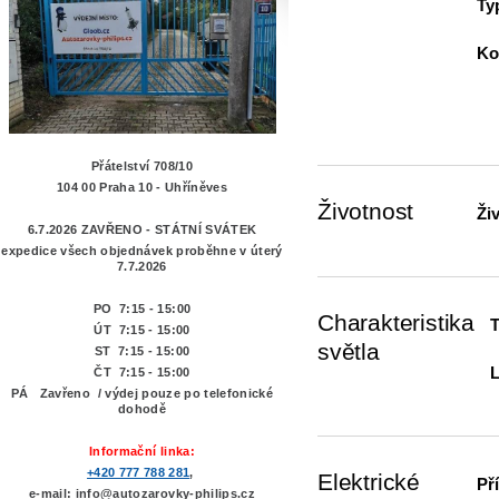
Ty
Ko
Přátelství 708/10
104 00 Praha 10 - Uhříněves
Životnost
Ži
6.7.2026 ZAVŘENO - STÁTNÍ SVÁTEK
expedice všech objednávek proběhne v úterý
7.7.2026
PO 7:15 - 15:00
Charakteristika
T
ÚT 7:15 -
15:00
světla
ST 7:15 - 15:00
ČT 7:15 - 15:00
PÁ Zavřeno / výdej pouze po telefonické
dohodě
Informační linka:
+420 777 788 281
,
Elektrické
Př
e-mail: info@autozarovky-philips.cz