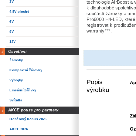
technologie AirBoost a v
3V
k dlouhodobé spolehlivo
4,5V ploché
součástí žárovky a umož
Pro6000 H4-LED, které 
6V
registrovat k prodloužen
warranty***.
9V
12V
Osvětlení
Žárovky
Kompaktní žárovky
Výbojky
Popis
Ap
výrobku
Lineární zářivky
Svítidla
AKCE pouze pro partnery
Zá
Odběrový bonus 2026
Oz
AKCE 2026