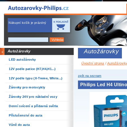
Nákupní košík je prázdný
Autožárovky
Autožárovky
LED autožárovky
Úvodní strana
/
Autožárovk
12V podle patice (H7,H4,H1...)
zpět na seznam
12V podle typu (X-Treme, White...)
Philips Led H4 Ult
Žárovky pro motocykly
Žárovky 24V pro nákladní vozy
Denní svícení a přídavná světla
Příslušenství do auta
Vůně do auta