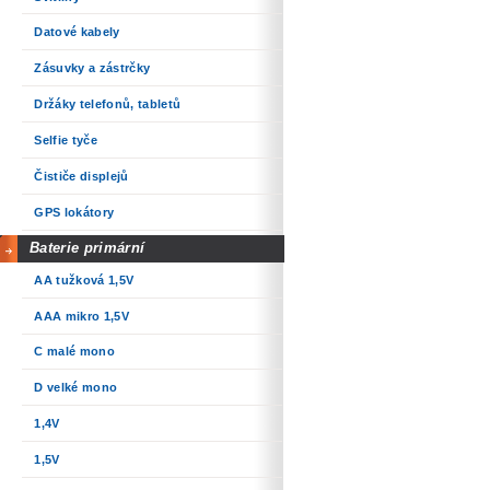
Datové kabely
Zásuvky a zástrčky
Držáky telefonů, tabletů
Selfie tyče
Čističe displejů
GPS lokátory
Baterie primární
AA tužková 1,5V
AAA mikro 1,5V
C malé mono
D velké mono
1,4V
1,5V