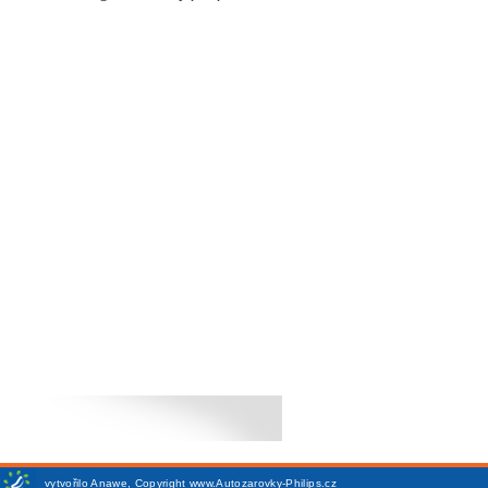
vytvořilo
Anawe
,
Copyright www.Autozarovky-Philips.cz