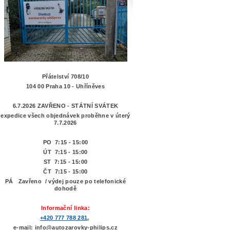
Přátelství 708/10
104 00 Praha 10 - Uhříněves
6.7.2026 ZAVŘENO - STÁTNÍ SVÁTEK
expedice všech objednávek proběhne v úterý
7.7.2026
PO 7:15 - 15:00
ÚT 7:15 -
15:00
ST 7:15 - 15:00
ČT 7:15 - 15:00
PÁ Zavřeno / výdej pouze po telefonické
dohodě
Informační linka:
+420 777 788 281
,
e-mail: info@autozarovky-philips.cz