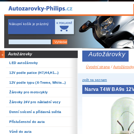
Nákupní košík je prázdný
Autožárovky
Autožárovky
LED autožárovky
Úvodní strana
/
Autožárovk
12V podle patice (H7,H4,H1...)
zpět na seznam
12V podle typu (X-Treme, White...)
Narva T4W BA9s 12
Žárovky pro motocykly
Žárovky 24V pro nákladní vozy
Denní svícení a přídavná světla
Příslušenství do auta
Vůně do auta