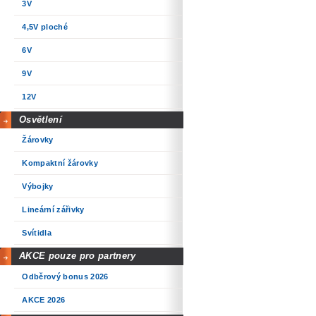
3V
4,5V ploché
6V
9V
12V
Osvětlení
Žárovky
Kompaktní žárovky
Výbojky
Lineární zářivky
Svítidla
AKCE pouze pro partnery
Odběrový bonus 2026
AKCE 2026