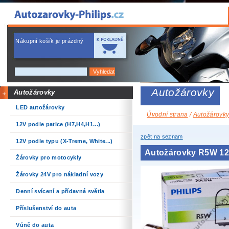
Nákupní košík je prázdný
Autožárovky
Autožárovky
LED autožárovky
Úvodní strana
/
Autožárovk
12V podle patice (H7,H4,H1...)
zpět na seznam
12V podle typu (X-Treme, White...)
Autožárovky R5W 12
Žárovky pro motocykly
Žárovky 24V pro nákladní vozy
Denní svícení a přídavná světla
Příslušenství do auta
Vůně do auta