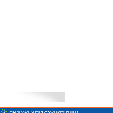
vytvořilo
Anawe
,
Copyright www.Autozarovky-Philips.cz