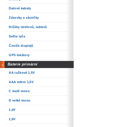
Datové kabely
Zásuvky a zástrčky
Držáky telefonů, tabletů
Selfie tyče
Čističe displejů
GPS lokátory
Baterie primární
AA tužková 1,5V
AAA mikro 1,5V
C malé mono
D velké mono
1,4V
1,5V