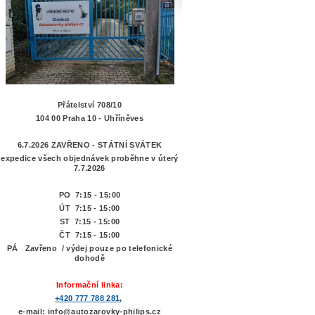
Přátelství 708/10
104 00 Praha 10 - Uhříněves
6.7.2026 ZAVŘENO - STÁTNÍ SVÁTEK
expedice všech objednávek proběhne v úterý
7.7.2026
PO 7:15 - 15:00
ÚT 7:15 -
15:00
ST 7:15 - 15:00
ČT 7:15 - 15:00
PÁ Zavřeno / výdej pouze po telefonické
dohodě
Informační linka:
+420 777 788 281
,
e-mail: info@autozarovky-philips.cz