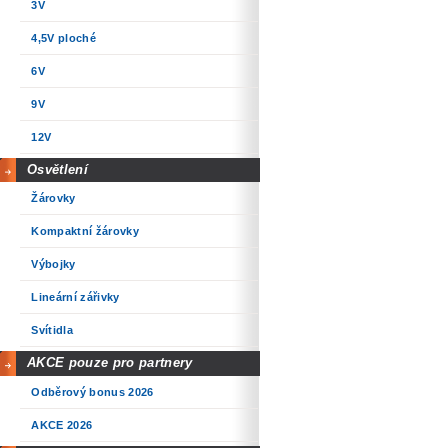
3V
4,5V ploché
6V
9V
12V
Osvětlení
Žárovky
Kompaktní žárovky
Výbojky
Lineární zářivky
Svítidla
AKCE pouze pro partnery
Odběrový bonus 2026
AKCE 2026