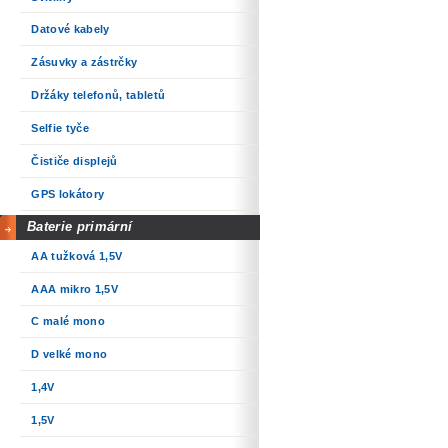
Datové kabely
Zásuvky a zástrčky
Držáky telefonů, tabletů
Selfie tyče
Čističe displejů
GPS lokátory
Baterie primární
AA tužková 1,5V
AAA mikro 1,5V
C malé mono
D velké mono
1,4V
1,5V