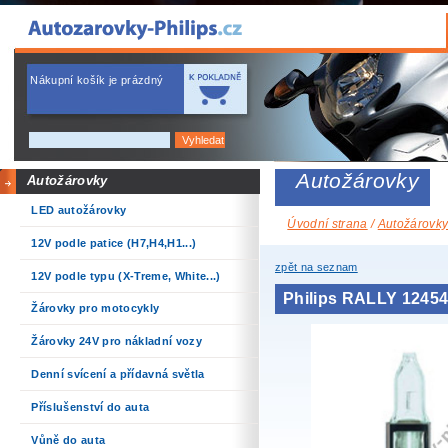
Nákupní košík je prázdný
Autožárovky
Autožárovky
LED autožárovky
Úvodní strana
/
Autožárovk
12V podle patice (H7,H4,H1...)
zpět na seznam
12V podle typu (X-Treme, White...)
Philips RALLY 1245
Žárovky pro motocykly
Žárovky 24V pro nákladní vozy
Denní svícení a přídavná světla
Příslušenství do auta
Vůně do auta