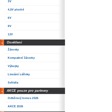
3V
4,5V ploché
6V
9V
12V
Osvětlení
Žárovky
Kompaktní žárovky
Výbojky
Lineární zářivky
Svítidla
AKCE pouze pro partnery
Odběrový bonus 2026
AKCE 2026