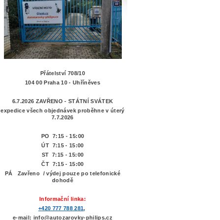
Přátelství 708/10
104 00 Praha 10 - Uhříněves
6.7.2026 ZAVŘENO - STÁTNÍ SVÁTEK
expedice všech objednávek proběhne v úterý
7.7.2026
PO 7:15 - 15:00
ÚT 7:15 -
15:00
ST 7:15 - 15:00
ČT 7:15 - 15:00
PÁ Zavřeno / výdej pouze po telefonické
dohodě
Informační linka:
+420 777 788 281
,
e-mail: info@autozarovky-philips.cz