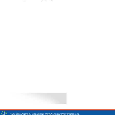
vytvořilo
Anawe
,
Copyright www.Autozarovky-Philips.cz