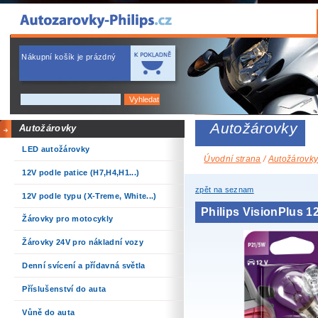
Nákupní košík je prázdný
Autožárovky
Autožárovky
LED autožárovky
Úvodní strana
/
Autožárovk
12V podle patice (H7,H4,H1...)
zpět na seznam
12V podle typu (X-Treme, White...)
Philips VisionPlus
Žárovky pro motocykly
Žárovky 24V pro nákladní vozy
Denní svícení a přídavná světla
Příslušenství do auta
Vůně do auta