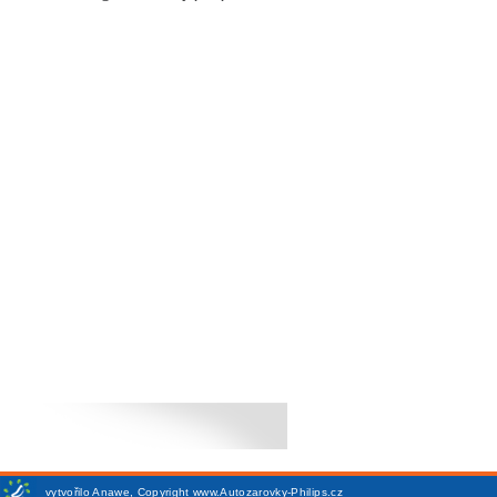
vytvořilo
Anawe
,
Copyright www.Autozarovky-Philips.cz