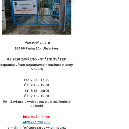
Přátelství 708/10
104 00 Praha 10 - Uhříněves
6.7.2026 ZAVŘENO - STÁTNÍ SVÁTEK
expedice všech objednávek proběhne v úterý
7.7.2026
PO 7:15 - 15:00
ÚT 7:15 -
15:00
ST 7:15 - 15:00
ČT 7:15 - 15:00
PÁ Zavřeno / výdej pouze po telefonické
dohodě
Informační linka:
+420 777 788 281
,
e-mail: info@autozarovky-philips.cz