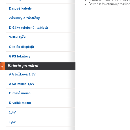
Šetrné k životnímu prostřed
Datové kabely
Zásuvky a zástrčky
Držáky telefonů, tabletů
Selfie tyče
Čističe displejů
GPS lokátory
Baterie primární
AA tužková 1,5V
AAA mikro 1,5V
C malé mono
D velké mono
1,4V
1,5V