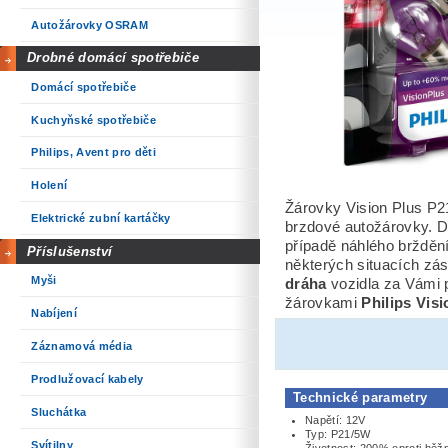
Autožárovky OSRAM
Drobné domácí spotřebiče
Domácí spotřebiče
Kuchyňské spotřebiče
Philips, Avent pro děti
Holení
Žárovky Vision Plus P2
Elektrické zubní kartáčky
brzdové autožárovky. 
případě náhlého brždění
Příslušenství
některých situacích zás
Myši
dráha
vozidla za Vámi p
žárovkami
Philips Vis
Nabíjení
Záznamová média
Prodlužovací kabely
Technické parametry
Sluchátka
Napětí: 12V
Typ: P21/5W
Svítilny
Životnost: 200% oproti běž