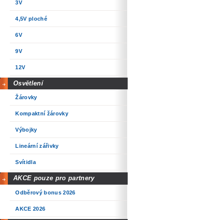
3V
4,5V ploché
6V
9V
12V
Osvětlení
Žárovky
Kompaktní žárovky
Výbojky
Lineární zářivky
Svítidla
AKCE pouze pro partnery
Odběrový bonus 2026
AKCE 2026