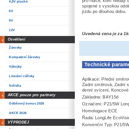
pro řidiče, kteří hledaj
4,5V ploché
spojené s vysokou odoln
6V
jízdu po dlouhou dobu.
9V
12V
Uvedená cena je za 1k
Osvětlení
Žárovky
Kompaktní žárovky
Technické param
Výbojky
Lineární zářivky
Aplikace: Přední směrov
Zadní směrová, Zadní sv
Svítidla
denní svícení, Koncové
AKCE pouze pro partnery
Základna: BAY15d
Odběrový bonus 2026
Označení: P21/5W Long
Homologace ECE
AKCE 2026
Řada: LongLife EcoVisi
VÝPRODEJ
Konvenční Typ: P21/5