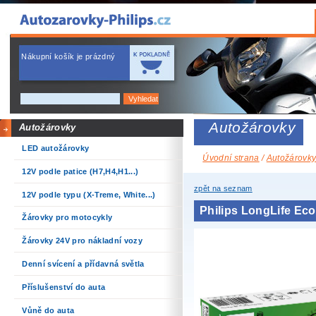
Nákupní košík je prázdný
Autožárovky
Autožárovky
LED autožárovky
Úvodní strana
/
Autožárovk
12V podle patice (H7,H4,H1...)
zpět na seznam
12V podle typu (X-Treme, White...)
Philips LongLife E
Žárovky pro motocykly
Žárovky 24V pro nákladní vozy
Denní svícení a přídavná světla
Příslušenství do auta
Vůně do auta