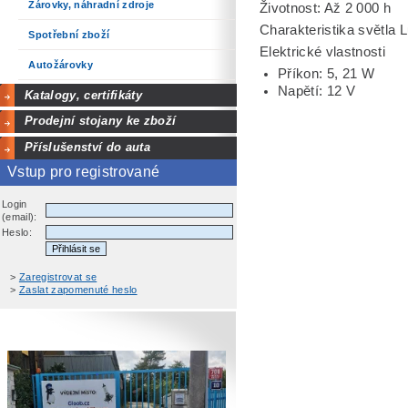
Žárovky, náhradní zdroje
Životnost: Až 2 000 h
Charakteristika světla 
Spotřební zboží
Elektrické vlastnosti
Autožárovky
Příkon: 5, 21 W
Napětí: 12 V
Katalogy, certifikáty
Prodejní stojany ke zboží
Příslušenství do auta
Vstup pro registrované
Login
(email):
Heslo:
>
Zaregistrovat se
>
Zaslat zapomenuté heslo