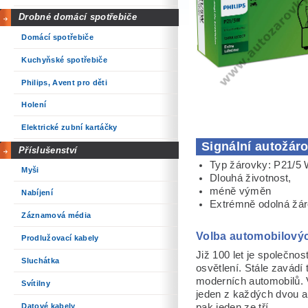
Drobné domácí spotřebiče
Domácí spotřebiče
Kuchyňské spotřebiče
Philips, Avent pro děti
Holení
Elektrické zubní kartáčky
Signální autožár
Příslušenství
Typ žárovky: P21/5 
Myši
Dlouhá životnost,
méně výměn
Nabíjení
Extrémně odolná žá
Záznamová média
Volba automobilový
Prodlužovací kabely
Již 100 let je společnos
Sluchátka
osvětlení. Stále zavádí
moderních automobilů. 
Svítilny
jeden z každých dvou a
Datové kabely
pak jeden ze tří.