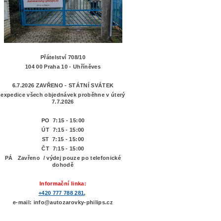
Přátelství 708/10
104 00 Praha 10 - Uhříněves
6.7.2026 ZAVŘENO - STÁTNÍ SVÁTEK
expedice všech objednávek proběhne v úterý
7.7.2026
PO 7:15 - 15:00
ÚT 7:15 -
15:00
ST 7:15 - 15:00
ČT 7:15 - 15:00
PÁ Zavřeno / výdej pouze po telefonické
dohodě
Informační linka:
+420 777 788 281
,
e-mail: info@autozarovky-philips.cz