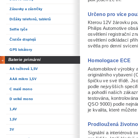
Zásuvky a zástrčky
Určeno pro více použ
Držáky telefonů, tabletů
Kterou 12V žárovku pou
Philips Automotive obs
Selfie tyče
osvětlení
registrační zn
Čističe displejů
osvětlení odkládací přih
světla pro denní svícen
GPS lokátory
Baterie primární
Homologace ECE
Automobilové výrobky a 
AA tužková 1,5V
originálního vybavení 
AAA mikro 1,5V
špičku ve své třídě. Js
podle nejvyšších specif
C malé mono
a pohodlí našich zákazn
testována, kontrolována
D velké mono
QSO 9000) podle nejná
1,4V
je kvalita, které můžete 
1,5V
Prodloužená životno
3V
Signální a interiérová s