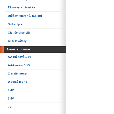
Zásuvky a zástrčky
Držáky telefonů, tabletů
Selfie tyče
Čističe displejů
GPS lokátory
Baterie primární
AA tužková 1,5V
AAA mikro 1,5V
C malé mono
D velké mono
1,4V
1,5V
3V