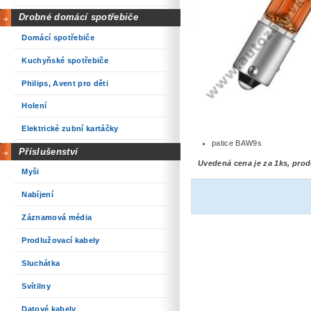
Drobné domácí spotřebiče
Domácí spotřebiče
Kuchyňské spotřebiče
Philips, Avent pro děti
Holení
Elektrické zubní kartáčky
patice BAW9s
Příslušenství
Uvedená cena je za 1ks, prod
Myši
Nabíjení
Záznamová média
Prodlužovací kabely
Sluchátka
Svítilny
Datové kabely