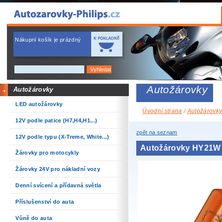
Nákupní košík je prázdný
Autožárovky
Autožárovky
LED autožárovky
Úvodní strana
/
Autožárovk
12V podle patice (H7,H4,H1...)
zpět na seznam
12V podle typu (X-Treme, White...)
Autožárovky HY21W 
Žárovky pro motocykly
Žárovky 24V pro nákladní vozy
Denní svícení a přídavná světla
Příslušenství do auta
Vůně do auta