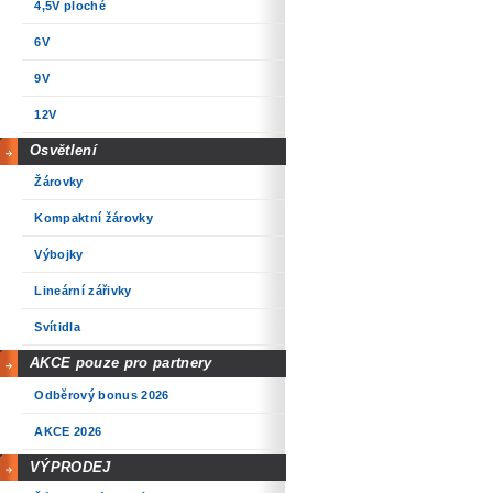
4,5V ploché
6V
9V
12V
Osvětlení
Žárovky
Kompaktní žárovky
Výbojky
Lineární zářivky
Svítidla
AKCE pouze pro partnery
Odběrový bonus 2026
AKCE 2026
VÝPRODEJ