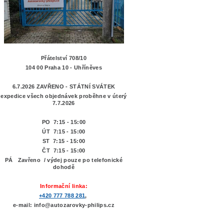
Přátelství 708/10
104 00 Praha 10 - Uhříněves
6.7.2026 ZAVŘENO - STÁTNÍ SVÁTEK
expedice všech objednávek proběhne v úterý
7.7.2026
PO 7:15 - 15:00
ÚT 7:15 -
15:00
ST 7:15 - 15:00
ČT 7:15 - 15:00
PÁ Zavřeno / výdej pouze po telefonické
dohodě
Informační linka:
+420 777 788 281
,
e-mail: info@autozarovky-philips.cz