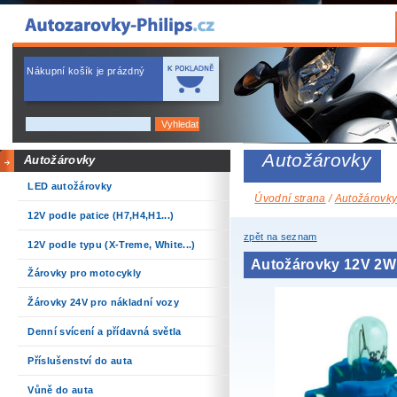
Nákupní košík je prázdný
Autožárovky
Autožárovky
LED autožárovky
Úvodní strana
/
Autožárovk
12V podle patice (H7,H4,H1...)
zpět na seznam
12V podle typu (X-Treme, White...)
Autožárovky 12V 2W
Žárovky pro motocykly
Žárovky 24V pro nákladní vozy
Denní svícení a přídavná světla
Příslušenství do auta
Vůně do auta