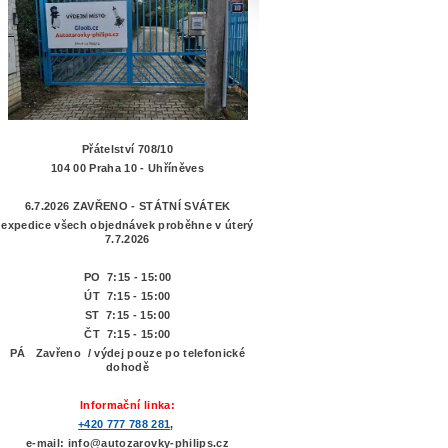
Přátelství 708/10
104 00 Praha 10 - Uhříněves
6.7.2026 ZAVŘENO - STÁTNÍ SVÁTEK
expedice všech objednávek proběhne v úterý
7.7.2026
PO 7:15 - 15:00
ÚT 7:15 -
15:00
ST 7:15 - 15:00
ČT 7:15 - 15:00
PÁ Zavřeno / výdej pouze po telefonické
dohodě
Informační linka:
+420 777 788 281
,
e-mail: info@autozarovky-philips.cz