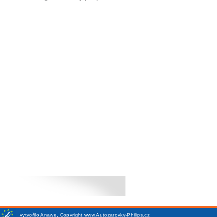
vytvořilo
Anawe
,
Copyright www.Autozarovky-Philips.cz