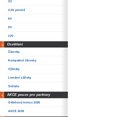
3V
4,5V ploché
6V
9V
12V
Osvětlení
Žárovky
Kompaktní žárovky
Výbojky
Lineární zářivky
Svítidla
AKCE pouze pro partnery
Odběrový bonus 2026
AKCE 2026