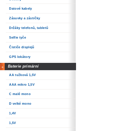
Datové kabely
Zásuvky a zástrčky
Držáky telefonů, tabletů
Selfie tyče
Čističe displejů
GPS lokátory
Baterie primární
AA tužková 1,5V
AAA mikro 1,5V
C malé mono
D velké mono
1,4V
1,5V