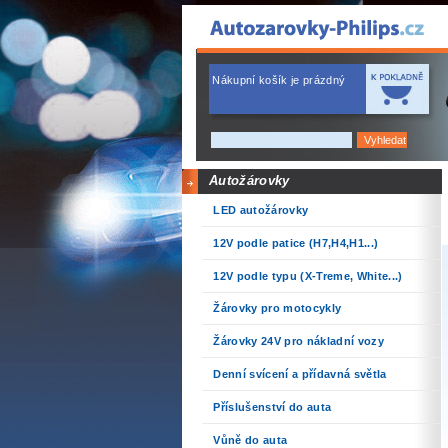
Nákupní košík je prázdný
Autožárovky
LED autožárovky
12V podle patice (H7,H4,H1...)
12V podle typu (X-Treme, White...)
Žárovky pro motocykly
Žárovky 24V pro nákladní vozy
Denní svícení a přídavná světla
Příslušenství do auta
Vůně do auta