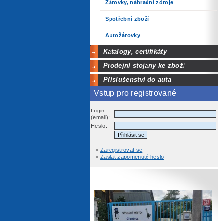
Žárovky, náhradní zdroje
Spotřební zboží
Autožárovky
Katalogy, certifikáty
Prodejní stojany ke zboží
Příslušenství do auta
Vstup pro registrované
Login
(email):
Heslo:
>
Zaregistrovat se
>
Zaslat zapomenuté heslo