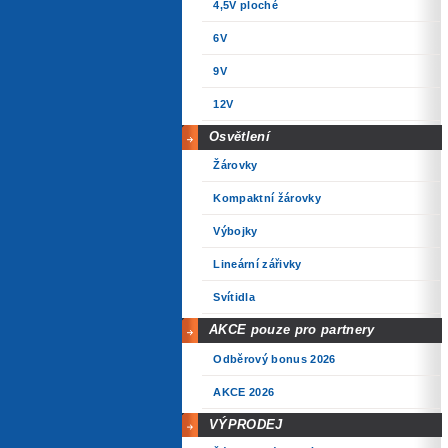
4,5V ploché
6V
9V
12V
Osvětlení
Žárovky
Kompaktní žárovky
Výbojky
Lineární zářivky
Svítidla
AKCE pouze pro partnery
Odběrový bonus 2026
AKCE 2026
VÝPRODEJ