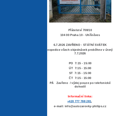
Přátelství 708/10
104 00 Praha 10 - Uhříněves
6.7.2026 ZAVŘENO - STÁTNÍ SVÁTEK
expedice všech objednávek proběhne v úterý
7.7.2026
PO 7:15 - 15:00
ÚT 7:15 -
15:00
ST 7:15 - 15:00
ČT 7:15 - 15:00
PÁ Zavřeno / výdej pouze po telefonické
dohodě
Informační linka:
+420 777 788 281
,
e-mail: info@autozarovky-philips.cz