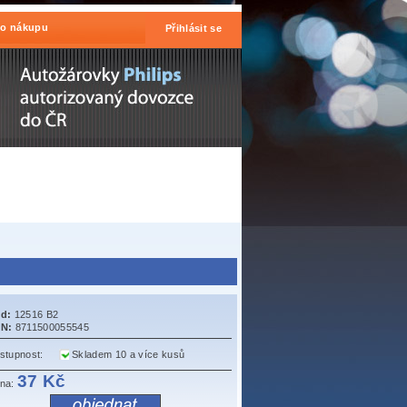
 o nákupu
Přihlásit se
d:
12516 B2
N:
8711500055545
stupnost:
Skladem 10 a více kusů
37 Kč
na: