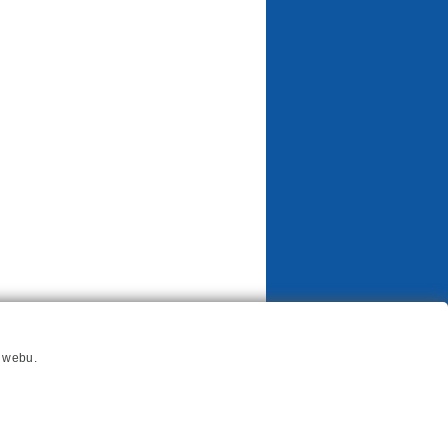
í webu.
Odběrový bonus 2026
Ochrana osobních údajů