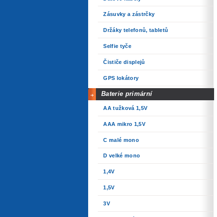
Zásuvky a zástrčky
Držáky telefonů, tabletů
Selfie tyče
Čističe displejů
GPS lokátory
Baterie primární
AA tužková 1,5V
AAA mikro 1,5V
C malé mono
D velké mono
1,4V
1,5V
3V