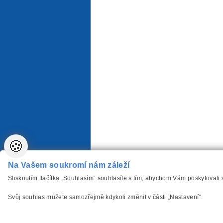
🍪
Na Vašem soukromí nám záleží
Stisknutím tlačítka „Souhlasím“ souhlasíte s tím, abychom Vám poskytovali
Svůj souhlas můžete samozřejmě kdykoli změnit v části „Nastavení“.
vytvořilo
Anawe
,
Copyright www.Autozarovky-P