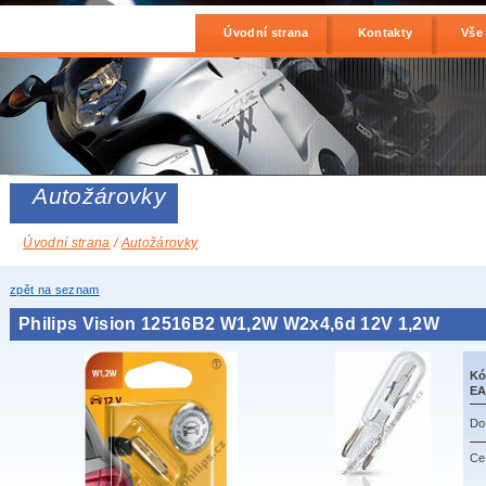
Úvodní strana
Kontakty
Vše
Autožárovky
Úvodní strana
/
Autožárovky
zpět na seznam
Philips Vision 12516B2 W1,2W W2x4,6d 12V 1,2W
Kó
EA
Do
Ce