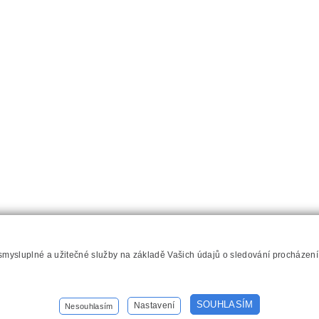
 smysluplné a užitečné služby na základě Vašich údajů o sledování procházen
hilips.cz
SOUHLASÍM
Nastavení
Nesouhlasím
Nastavení cookies
Kontakt
Mapa stránek
Přístupnost