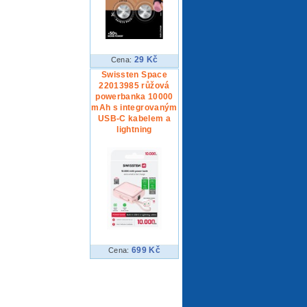
29 Kč
Cena:
Swissten Space
22013985 růžová
powerbanka 10000
mAh s integrovaným
USB-C kabelem a
lightning
699 Kč
Cena: