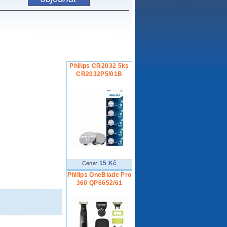
Philips CR2032 5ks
CR2032P5/01B
15 Kč
Cena:
Philips OneBlade Pro
360 QP6652/61