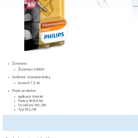
Životnost
Životnost 2500H
Světelné charakteristiky
lumenů 7,5 lm
Popis produktu
aplikace Interiér
Patice W2x4.6d
Označení W1.2W
Typ W1,2W