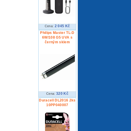
2 045 Kč
Cena:
Philips Master TL-D
6W/108 G5 UVA s
černým sklem
320 Kč
Cena:
Duracell DL2016 2ks
10PP040007