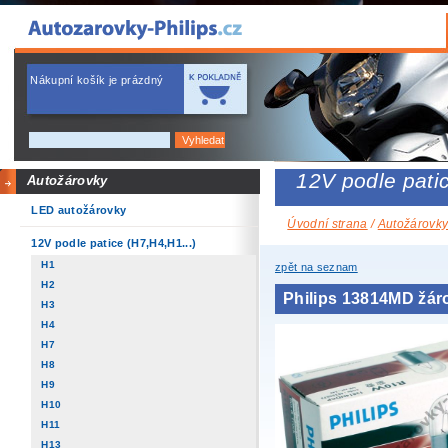
Nákupní košík je prázdný
12V podle patic
Autožárovky
LED autožárovky
Úvodní strana
/
Autožárovk
12V podle patice (H7,H4,H1...)
H1
zpět na seznam
H2
Philips 13814MD žá
H3
H4
H7
H8
H9
H10
H11
H13