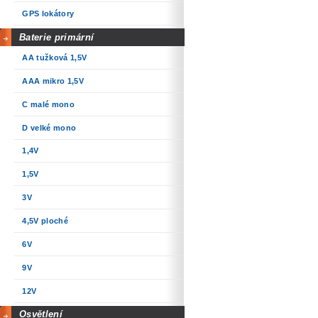
GPS lokátory
Baterie primární
AA tužková 1,5V
AAA mikro 1,5V
C malé mono
D velké mono
1,4V
1,5V
3V
4,5V ploché
6V
9V
12V
Osvětlení