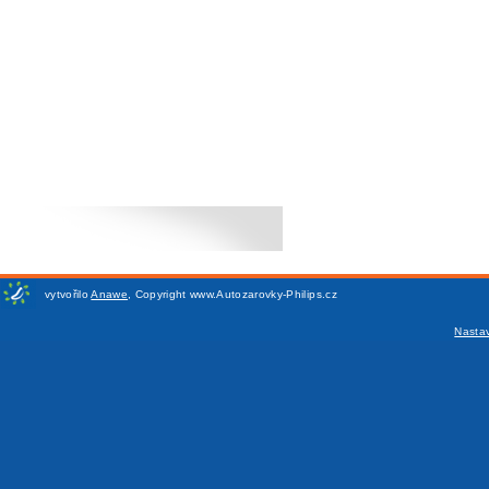
vytvořilo
Anawe
,
Copyright www.Autozarovky-Philips.cz
Nasta