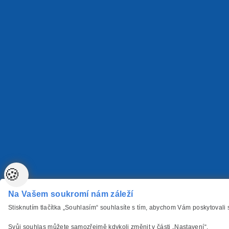
🍪
Na Vašem soukromí nám záleží
Stisknutím tlačítka „Souhlasím“ souhlasíte s tím, abychom Vám poskytovali
Svůj souhlas můžete samozřejmě kdykoli změnit v části „Nastavení“.