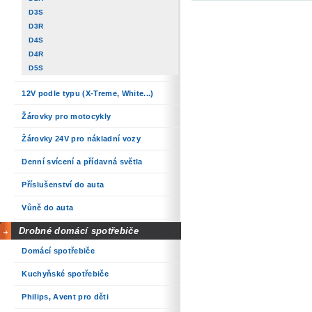
D3S
D3R
D4S
D4R
D5S
12V podle typu (X-Treme, White...)
Žárovky pro motocykly
Žárovky 24V pro nákladní vozy
Denní svícení a přídavná světla
Příslušenství do auta
Vůně do auta
Drobné domácí spotřebiče
Domácí spotřebiče
Kuchyňské spotřebiče
Philips, Avent pro děti