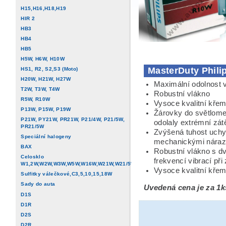
H15,H16,H18,H19
HIR 2
HB3
HB4
HB5
H5W, H6W, H10W
MasterDuty Phili
HS1, R2, S2,S3 (Moto)
H20W, H21W, H27W
Maximální odolnost 
T2W, T3W, T4W
Robustní vlákno
R5W, R10W
Vysoce kvalitní křemi
P13W, P15W, P19W
Žárovky do světlome
P21W, PY21W, PR21W, P21/4W, P21/5W,
odolaly extrémní zát
PR21/5W
Zvýšená tuhost uchy
Speciální halogeny
mechanickými náraz
BAX
Robustní vlákno s dv
Celosklo
frekvencí vibrací při 
W1,2W,W2W,W3W,W5W,W16W,W21W,W21/5W
Vysoce kvalitní křem
Sulfitky válečkové,C3,5,10,15,18W
Sady do auta
Uvedená cena je za 1k
D1S
D1R
D2S
D2R