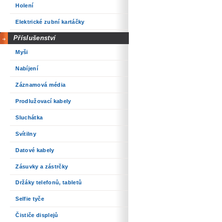
Holení
Elektrické zubní kartáčky
Příslušenství
Myši
Nabíjení
Záznamová média
Prodlužovací kabely
Sluchátka
Svítilny
Datové kabely
Zásuvky a zástrčky
Držáky telefonů, tabletů
Selfie tyče
Čističe displejů