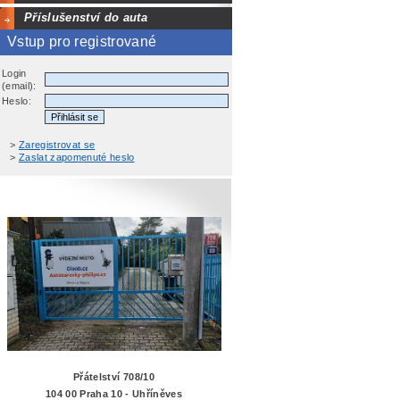
Příslušenství do auta
Vstup pro registrované
Login
(email):
Heslo:
>
Zaregistrovat se
>
Zaslat zapomenuté heslo
Přátelství 708/10
104 00 Praha 10 - Uhříněves