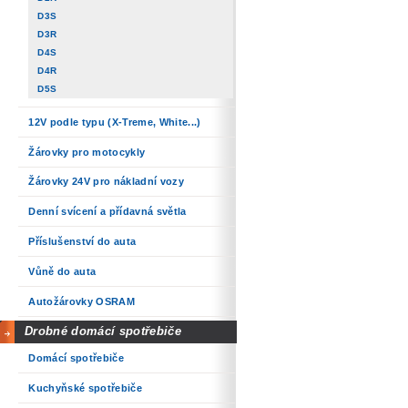
D3S
D3R
D4S
D4R
D5S
12V podle typu (X-Treme, White...)
Žárovky pro motocykly
Žárovky 24V pro nákladní vozy
Denní svícení a přídavná světla
Příslušenství do auta
Vůně do auta
Autožárovky OSRAM
Drobné domácí spotřebiče
Domácí spotřebiče
Kuchyňské spotřebiče