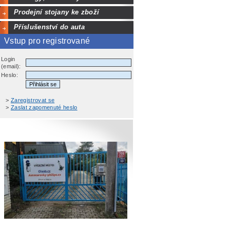
Prodejní stojany ke zboží
Příslušenství do auta
Vstup pro registrované
Login
(email):
Heslo:
>
Zaregistrovat se
>
Zaslat zapomenuté heslo