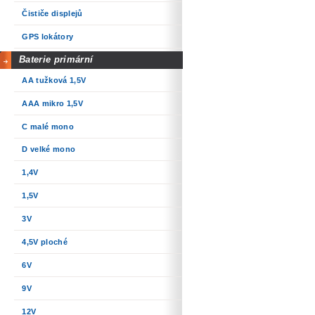
Čističe displejů
GPS lokátory
Baterie primární
AA tužková 1,5V
AAA mikro 1,5V
C malé mono
D velké mono
1,4V
1,5V
3V
4,5V ploché
6V
9V
12V