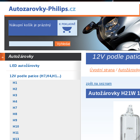
Nákupní košík je prázdný
12V podle patic
Autožárovky
LED autožárovky
Úvodní strana
/
Autožárovk
12V podle patice (H7,H4,H1...)
H1
zpět na seznam
H2
Autožárovky H21W 1
H3
H4
H7
H8
H9
H10
H11
H13