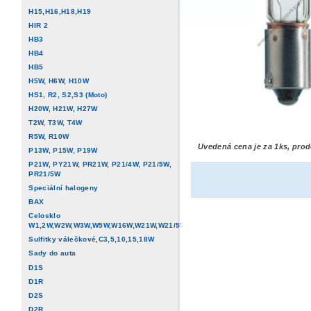
H15,H16,H18,H19
HIR 2
HB3
HB4
HB5
H5W, H6W, H10W
HS1, R2, S2,S3 (Moto)
H20W, H21W, H27W
T2W, T3W, T4W
R5W, R10W
Uvedená cena je za 1ks, prod
P13W, P15W, P19W
P21W, PY21W, PR21W, P21/4W, P21/5W,
PR21/5W
Speciální halogeny
BAX
Celosklo
W1,2W,W2W,W3W,W5W,W16W,W21W,W21/5W
Sulfitky válečkové,C3,5,10,15,18W
Sady do auta
D1S
D1R
D2S
D2R