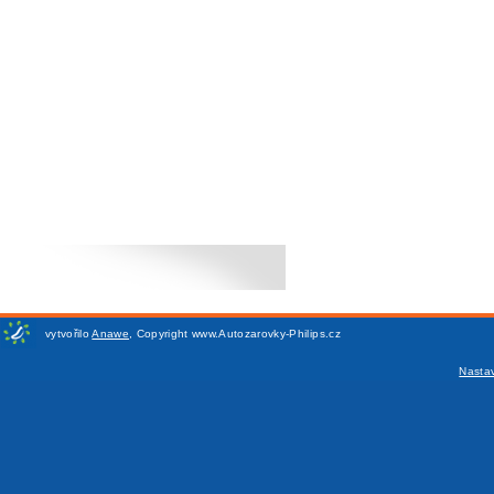
vytvořilo
Anawe
,
Copyright www.Autozarovky-Philips.cz
Nasta