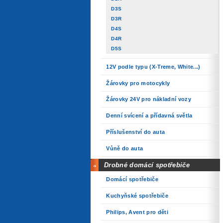
D3S
D3R
D4S
D4R
D5S
12V podle typu (X-Treme, White...)
Žárovky pro motocykly
Žárovky 24V pro nákladní vozy
Denní svícení a přídavná světla
Příslušenství do auta
Vůně do auta
Drobné domácí spotřebiče
Domácí spotřebiče
Kuchyňské spotřebiče
Philips, Avent pro děti