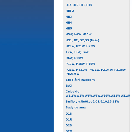
H15,H16,H18,H19
HIR 2
HB3
HB4
HB5
H5W, H6W, H10W
HS1, R2, S2,S3 (Moto)
H20W, H21W, H27W
T2W, T3W, T4W
R5W, R10W
P13W, P15W, P19W
P21W, PY21W, PR21W, P21/4W, P21/5W,
PR21/5W
Speciální halogeny
BAX
Celosklo
W1,2W,W2W,W3W,W5W,W16W,W21W,W21/5
Sulfitky válečkové,C3,5,10,15,18W
Sady do auta
D1S
D1R
D2S
D2R