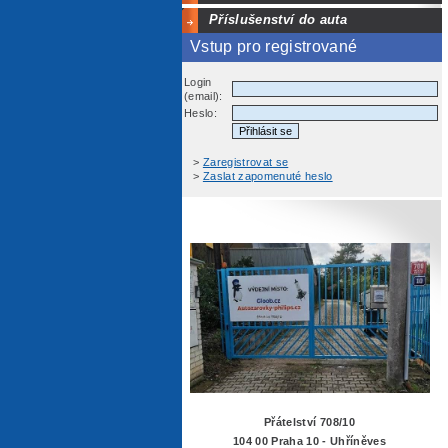
Příslušenství do auta
Vstup pro registrované
Login
(email):
Heslo:
>
Zaregistrovat se
>
Zaslat zapomenuté heslo
Přátelství 708/10
104 00 Praha 10 - Uhříněves