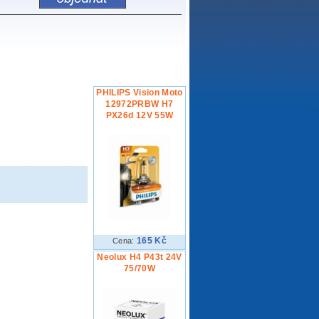
PHILIPS Vision Moto
12972PRBW H7
PX26d 12V 55W
165 Kč
Cena:
Neolux H4 P43t 24V
75/70W