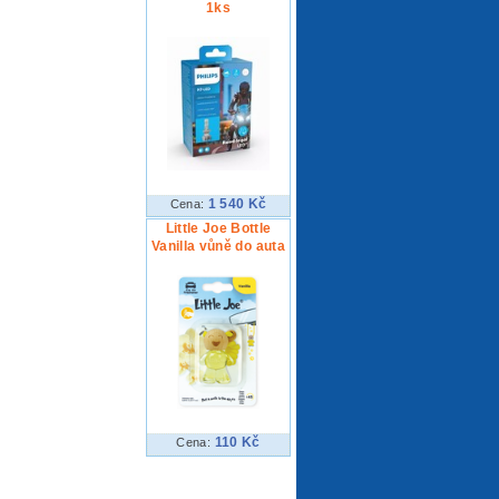
1ks
1 540 Kč
Cena:
Little Joe Bottle
Vanilla vůně do auta
110 Kč
Cena: