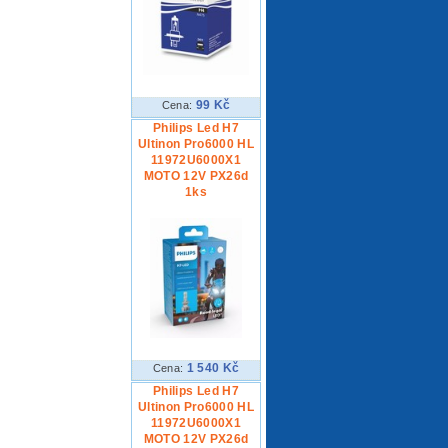
99 Kč
Cena:
Philips Led H7
Ultinon Pro6000 HL
11972U6000X1
MOTO 12V PX26d
1ks
1 540 Kč
Cena:
Philips Led H7
Ultinon Pro6000 HL
11972U6000X1
MOTO 12V PX26d