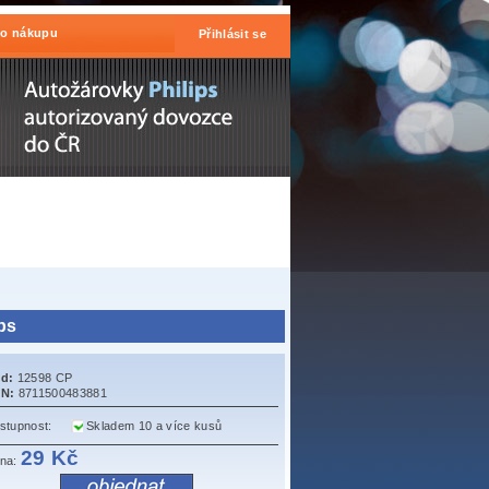
 o nákupu
Přihlásit se
ps
d:
12598 CP
N:
8711500483881
stupnost:
Skladem 10 a více kusů
29 Kč
na: