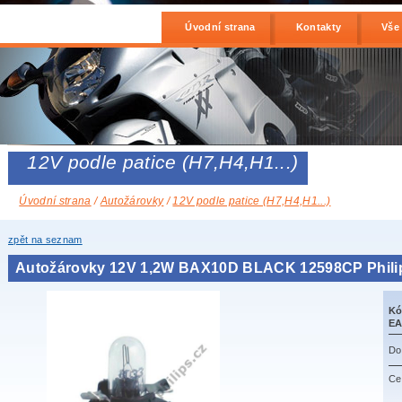
Úvodní strana
Kontakty
Vše
12V podle patice (H7,H4,H1...)
Úvodní strana
/
Autožárovky
/
12V podle patice (H7,H4,H1...)
zpět na seznam
Autožárovky 12V 1,2W BAX10D BLACK 12598CP Phili
Kó
EA
Do
Ce