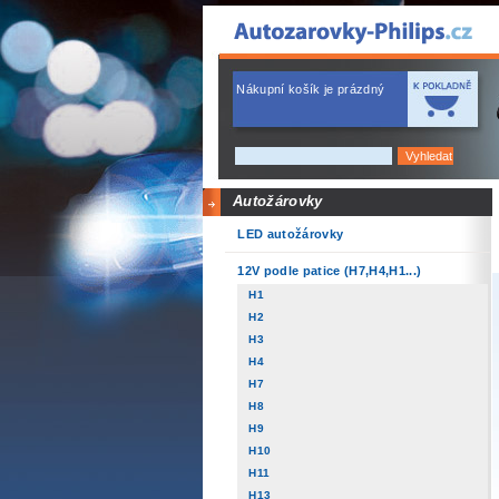
Nákupní košík je prázdný
Autožárovky
LED autožárovky
12V podle patice (H7,H4,H1...)
H1
H2
H3
H4
H7
H8
H9
H10
H11
H13