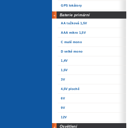
GPS lokátory
Baterie primární
AA tužková 1,5V
AAA mikro 1,5V
C malé mono
D velké mono
1,4V
1,5V
3V
4,5V ploché
6V
9V
12V
Osvětlení