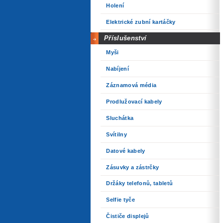
Holení
Elektrické zubní kartáčky
Příslušenství
Myši
Nabíjení
Záznamová média
Prodlužovací kabely
Sluchátka
Svítilny
Datové kabely
Zásuvky a zástrčky
Držáky telefonů, tabletů
Selfie tyče
Čističe displejů