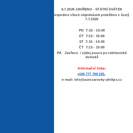
6.7.2026 ZAVŘENO - STÁTNÍ SVÁTEK
expedice všech objednávek proběhne v úterý
7.7.2026
PO 7:15 - 15:00
ÚT 7:15 -
15:00
ST 7:15 - 15:00
ČT 7:15 - 15:00
PÁ Zavřeno / výdej pouze po telefonické
dohodě
Informační linka:
+420 777 788 281
,
e-mail: info@autozarovky-philips.cz