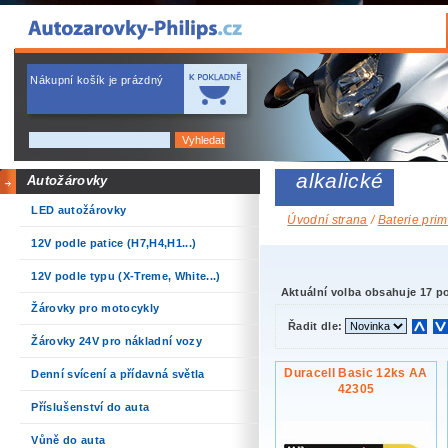
Nákupní košík je prázdný
alkalické
Autožárovky
LED autožárovky
Úvodní strana
/
Baterie prim
12V podle patice (H7,H4,H1...)
12V podle typu (X-Treme, White...)
Aktuální volba obsahuje 17 p
Žárovky pro motocykly
Řadit dle:
Žárovky 24V pro nákladní vozy
Duracell Basic 12ks AA
Denní svícení a přídavná světla
42305
Příslušenství do auta
Vůně do auta