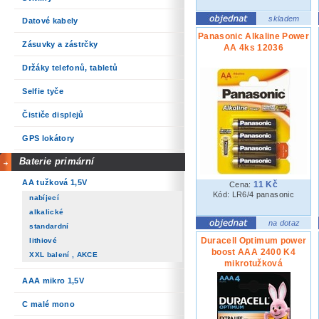
skladem
Datové kabely
Panasonic Alkaline Power
Zásuvky a zástrčky
AA 4ks 12036
Držáky telefonů, tabletů
Selfie tyče
Čističe displejů
GPS lokátory
Baterie primární
AA tužková 1,5V
11 Kč
Cena:
Kód: LR6/4 panasonic
nabíjecí
alkalické
na dotaz
standardní
Duracell Optimum power
lithiové
boost AAA 2400 K4
XXL balení , AKCE
mikrotužková
AAA mikro 1,5V
C malé mono