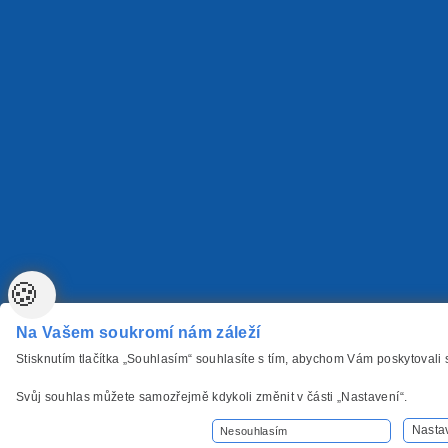
🍪
Na Vašem soukromí nám záleží
Stisknutím tlačítka „Souhlasím“ souhlasíte s tím, abychom Vám poskytovali
Svůj souhlas můžete samozřejmě kdykoli změnit v části „Nastavení“.
Nasta
Nesouhlasím