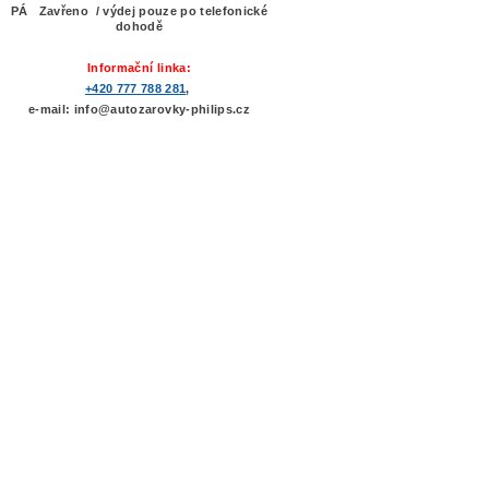
PÁ Zavřeno / výdej pouze po telefonické
dohodě
Informační linka:
+420 777 788 281
,
e-mail: info@autozarovky-philips.cz