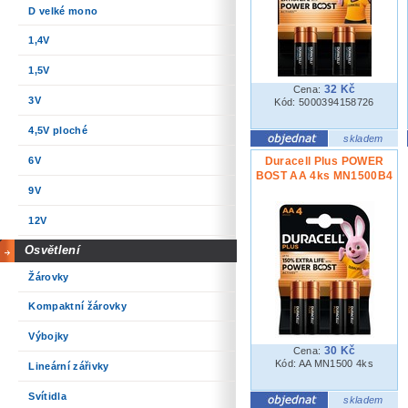
D velké mono
1,4V
1,5V
32 Kč
Cena:
3V
Kód: 5000394158726
4,5V ploché
skladem
6V
Duracell Plus POWER
BOST AA 4ks MN1500B4
9V
12V
Osvětlení
Žárovky
Kompaktní žárovky
Výbojky
30 Kč
Cena:
Kód: AA MN1500 4ks
Lineární zářivky
Svítidla
skladem