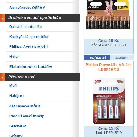
Autožárovky OSRAM
Drobné domácí spotřebiče
Domácí spotřebiče
Kuchyňské spotřebiče
19 Kč
Cena:
Kód: AA MN1500 12ks
Philips, Avent pro děti
Holení
skladem
Philips PowerLife AA 4ks
Elektrické zubní kartáčky
LR6P4B/10
Příslušenství
Myši
Nabíjení
Záznamová média
Prodlužovací kabely
Sluchátka
15 Kč
Cena:
Kód: LR6P4B/10
Svítilny